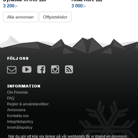
3 200:-
3 000:-
Alla annonser
Offpistskidor
FÖLJ OSS
INFORMATION
Om Freeride
FAQ
Regler & användarvillkor
Annonsera
Kontakta oss
Integritetspolicy
Innehållspolicy
När du gör ett köp via länkar på vår webbplats får vi ibland en provision.