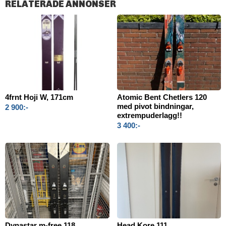
RELATERADE ANNONSER
4frnt Hoji W, 171cm
Atomic Bent Chetlers 120
med pivot bindningar,
2 900:-
extrempuderlagg!!
3 400:-
Dynastar m-free 118
Head Kore 111