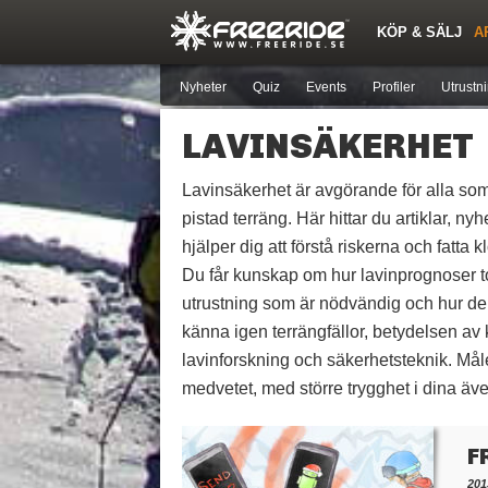
KÖP & SÄLJ
A
Nya inlägg
Snöfallstoppen
Skidor
Årets Krasch
Pjäxor
Forumlista
Topplistor
Sök
Skidorter nära mig
Medlemmar
Nyheter
Quiz
Events
Profiler
Utrustn
LAVINSÄKERHET
Lavinsäkerhet är avgörande för alla som 
pistad terräng. Här hittar du artiklar, ny
hjälper dig att förstå riskerna och fatta kl
Du får kunskap om hur lavinprognoser to
utrustning som är nödvändig och hur den 
känna igen terrängfällor, betydelsen a
lavinforskning och säkerhetsteknik. Måle
medvetet, med större trygghet i dina äve
F
201