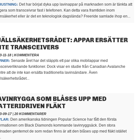
Det har börjat dyka upp lavinappar på marknaden som är tänkta att
RUSTNING:
gera som transceivrar fast i telefonen. Kan detta vara framtiden inom
insäkerhet eller är det en teknologisk dagslända? Freeride samlade ihop en...
JÄLLSÄKERHETSRÅDET: APPAR ERSÄTTER
NTE TRANSCEIVERS
3-11-18
|
KOMMENTERA
Senaste året har det släppts ett par olika mobilappar med
VINER:
nsceiverliknande funktioner. Dock visar en studie från Canadian Avalanche
tre att de inte kan ersätta traditionella lavinsändare. Även
llsäkerhetsrådet...
AVINRYGGA SOM BLÅSES UPP MED
ATTERIDRIVEN FLÄKT
3-09-17
|
20 KOMMENTARER
Den amerikanska tidningen Popular Science har fått den första
YLAR:
ormationen om Black Diamonds kommande lavinryggsäck. Den stora
llnaden gentemot de som redan finns är att den blåses upp med fläkt istället
.