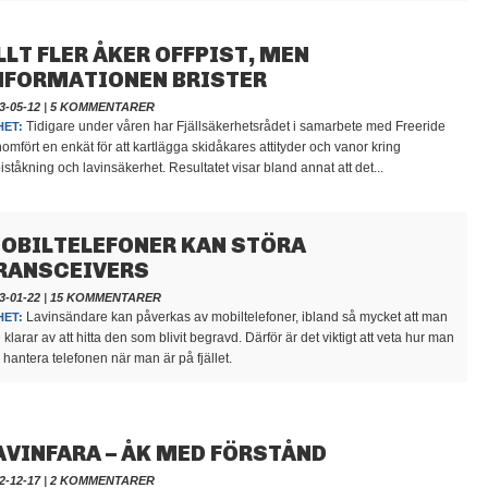
LLT FLER ÅKER OFFPIST, MEN
NFORMATIONEN BRISTER
3-05-12
|
5 KOMMENTARER
Tidigare under våren har Fjällsäkerhetsrådet i samarbete med Freeride
HET:
omfört en enkät för att kartlägga skidåkares attityder och vanor kring
piståkning och lavinsäkerhet. Resultatet visar bland annat att det...
OBILTELEFONER KAN STÖRA
RANSCEIVERS
3-01-22
|
15 KOMMENTARER
Lavinsändare kan påverkas av mobiltelefoner, ibland så mycket att man
HET:
e klarar av att hitta den som blivit begravd. Därför är det viktigt att veta hur man
 hantera telefonen när man är på fjället.
AVINFARA – ÅK MED FÖRSTÅND
2-12-17
|
2 KOMMENTARER