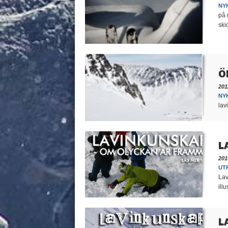
NY
på 
ski
Ö
201
NY
lav
L
201
UT
Lav
ill
L