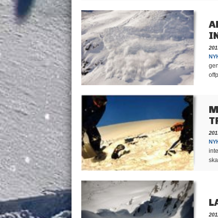
A
I
201
NY
gen
off
M
T
201
NY
int
ska
L
201