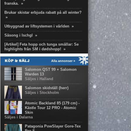
franska.
»
Brukar skistar erbjuda rabatt på all winter?
»
Utbyggnad av liftsystemen i världen
»
Säsong i Ischgl
»
[Artikel] Feta hopp och tunga smällar: Se
highlights från SM i dødshopp!
»
KÖP & SÄLJ
Alla annonser »
Salomon QST 99 + Salomon
Warden 13
Säljes i Halland
Salomon skidställ (herr)
Säljes i Stockholm
Atomic Backland 85 (179 cm) -
Kästle Tour 12 PRO - Atomic
Skin
Säljes i Dalarna
Patagonia PowSlayer Gore-Tex
Pro S