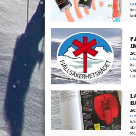
UT
fun
lav
F
I
201
LA
tra
Cen
Fjä
L
B
201
PR
inf
ski
för..