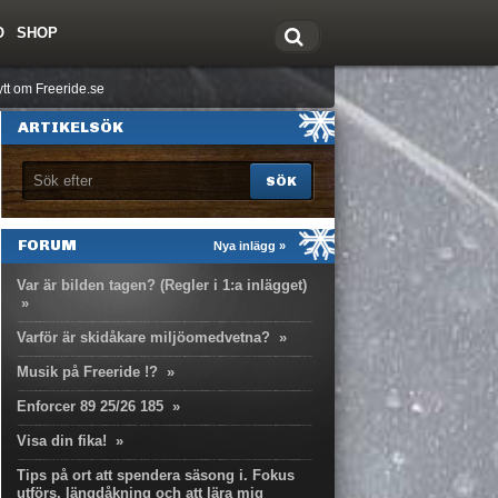
O
SHOP
tt om Freeride.se
ARTIKELSÖK
FORUM
Nya inlägg »
Var är bilden tagen? (Regler i 1:a inlägget)
»
Varför är skidåkare miljöomedvetna?
»
Musik på Freeride !?
»
Enforcer 89 25/26 185
»
Visa din fika!
»
Tips på ort att spendera säsong i. Fokus
utförs, längdåkning och att lära mig