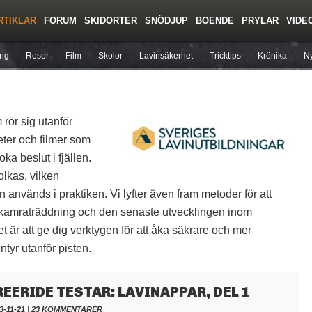
RTIKLAR
FORUM
SKIDORTER
SNÖDJUP
BOENDE
PRYLAR
VIDE
Regler/Hjälp
Toppturer
Liftkortspriser
ing
Resor
Film
Skolor
Lavinsäkerhet
Tricktips
Krönika
Ny
rör sig utanför
heter och filmer som
oka beslut i fjällen.
lkas, vilken
används i praktiken. Vi lyfter även fram metoder för att
v kamraträddning och den senaste utvecklingen inom
t är att ge dig verktygen för att åka säkrare och mer
ntyr utanför pisten.
REERIDE TESTAR: LAVINAPPAR, DEL 1
3-11-21
|
23 KOMMENTARER