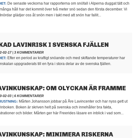
De senaste veckorna har rapporterna om snöfall i Alperna duggat tätt och
HET:
många håll har det kommit över två meter snö sedan den första december. Vi
dnördar glädjer oss åt snön men i takt med att snön har fallit...
KAD LAVINRISK I SVENSKA FJÄLLEN
2-02-17
|
3 KOMMENTARER
Efter en period av kraftigt snöande och med skiftande temperaturer har
HET:
inskalan uppgraderats till en fyra i stora delar av de svenska fjällen.
AVINKUNSKAP: OM OLYCKAN ÄR FRAMME
0-02-03
|
6 KOMMENTARER
Mårten Johansson jobbar på Åre Lavincenter och har nyss gett ut
RUSTNING:
inboken. Boken är skriven helt på svenska och innehåller bra fakta,
ustrationer och bilder. Mårten ger här Freerides läsare en inblick i vad som...
AVINKUNSKAP: MINIMERA RISKERNA