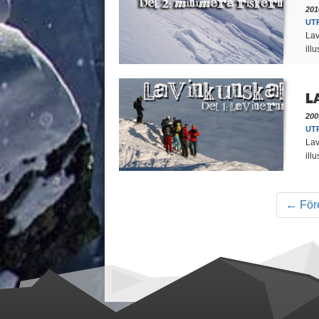
201
UT
Lav
ill
L
200
UT
Lav
ill
← För