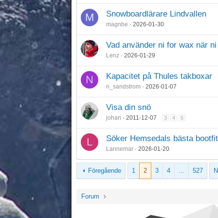
Snowboardlärare Lindvallen
M
magnbe
2026-01-30
Vad använder ni for wax när n
Lenz
2026-01-29
Kapacitet på Thules takboxar
N
n_sandstrom
2026-01-07
Visa din snö
johan
2011-12-07
3
4
5
Söker Hemsedals bästa bootfit
L
Lannemar
2026-01-20
Föregående
1
2
3
4
...
527
N
Forum