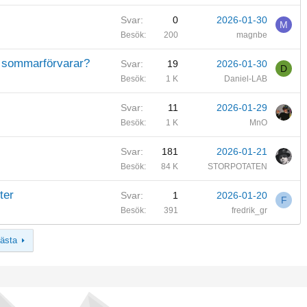
Svar
0
2026-01-30
M
Besök
200
magnbe
i sommarförvarar?
Svar
19
2026-01-30
D
Besök
1 K
Daniel-LAB
Svar
11
2026-01-29
Besök
1 K
MnO
Svar
181
2026-01-21
Besök
84 K
STORPOTATEN
ter
Svar
1
2026-01-20
F
Besök
391
fredrik_gr
ästa