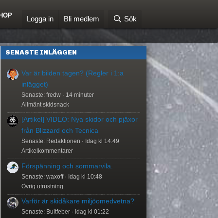
HOP
Logga in
Bli medlem
Sök
SENASTE INLÄGGEN
Var är bilden tagen? (Regler i 1:a
inlägget)
Senaste: fredw
14 minuter
Allmänt skidsnack
[Artikel] VIDEO: Nya skidor och pjäxor
från Blizzard och Tecnica
Senaste: Redaktionen
Idag kl 14:49
Artikelkommentarer
Förspänning och sommarvila.
Senaste: waxoff
Idag kl 10:48
Övrig utrustning
Varför är skidåkare miljöomedvetna?
Senaste: Bultfeber
Idag kl 01:22