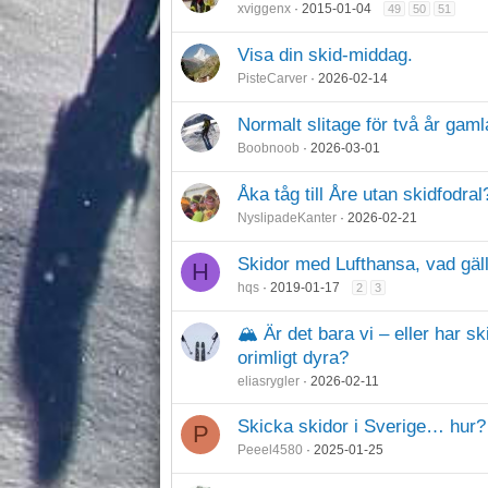
xviggenx
2015-01-04
49
50
51
Visa din skid-middag.
PisteCarver
2026-02-14
Normalt slitage för två år gaml
Boobnoob
2026-03-01
Åka tåg till Åre utan skidfodral
NyslipadeKanter
2026-02-21
Skidor med Lufthansa, vad gäl
H
hqs
2019-01-17
2
3
🏔️ Är det bara vi – eller har sk
orimligt dyra?
eliasrygler
2026-02-11
Skicka skidor i Sverige… hur?
P
Peeel4580
2025-01-25