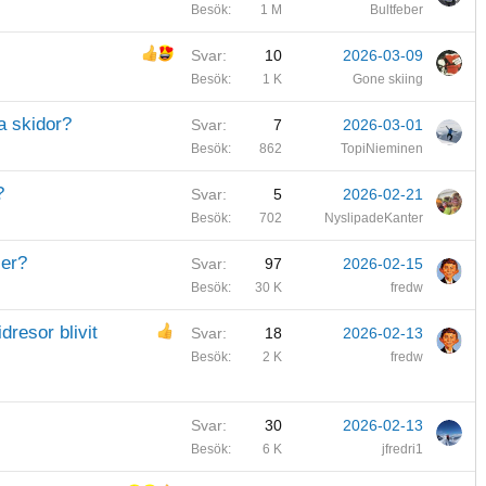
Besök
1 M
Bultfeber
Svar
10
2026-03-09
Besök
1 K
Gone skiing
a skidor?
Svar
7
2026-03-01
Besök
862
TopiNieminen
?
Svar
5
2026-02-21
Besök
702
NyslipadeKanter
ler?
Svar
97
2026-02-15
Besök
30 K
fredw
idresor blivit
Svar
18
2026-02-13
Besök
2 K
fredw
Svar
30
2026-02-13
Besök
6 K
jfredri1