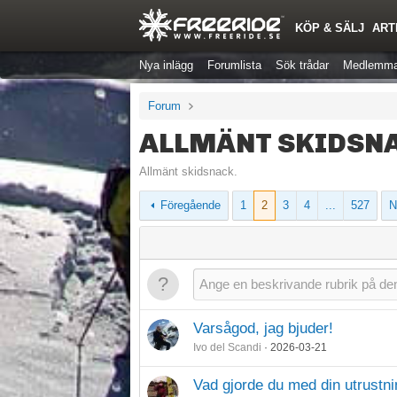
KÖP & SÄLJ
ART
Nya inlägg
Forumlista
Sök trådar
Medlemma
Forum
ALLMÄNT SKIDSN
Allmänt skidsnack.
Föregående
1
2
3
4
...
527
N
Varsågod, jag bjuder!
Ivo del Scandi
2026-03-21
Vad gjorde du med din utrustni