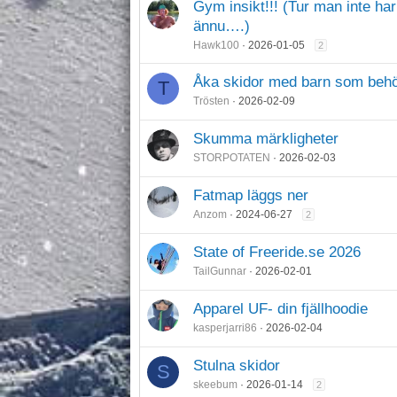
Gym insikt!!! (Tur man inte har 
ännu….)
Hawk100
2026-01-05
2
Åka skidor med barn som behöv
T
Trösten
2026-02-09
Skumma märkligheter
STORPOTATEN
2026-02-03
Fatmap läggs ner
Anzom
2024-06-27
2
State of Freeride.se 2026
TailGunnar
2026-02-01
Apparel UF- din fjällhoodie
kasperjarri86
2026-02-04
Stulna skidor
S
skeebum
2026-01-14
2