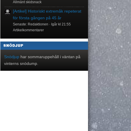
Allmänt skidsnack
[Artikel] Historiskt extremåk repeterat
för första gången på 45 år
Senaste: Redaktionen
Igår kl 21:55
Artikelkommentarer
SNÖDJUP
Snödjup
har sommaruppehåll i väntan på
vinterns snödump.