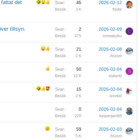
fattat det
Svar
45
2026-02-12
Besök
3 K
fredw
er tillsyn.
Svar
2
2026-02-09
C
Besök
475
cromaturbo
Svar
21
2026-02-08
Besök
2 K
Anzom
Svar
50
2026-02-04
S
Besök
10 K
sivbertil
Svar
15
2026-02-04
Besök
2 K
snorkel
Svar
0
2026-02-04
Besök
220
kasperjarri86
Svar
59
2026-02-03
Besök
5 K
Anzom