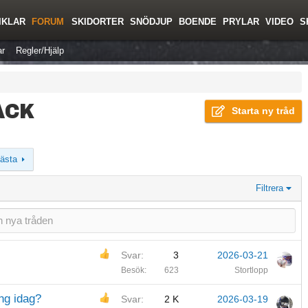
IKLAR
FORUM
SKIDORTER
SNÖDJUP
BOENDE
PRYLAR
VIDEO
S
r
Regler/Hjälp
ACK
Starta ny tråd
ästa
Filtrera
Svar
3
2026-03-21
Besök
623
Stortlopp
ng idag?
Svar
2 K
2026-03-19