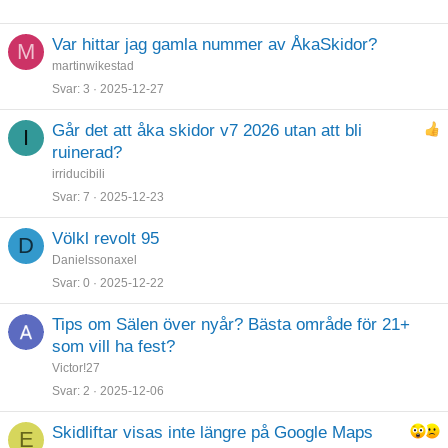
Var hittar jag gamla nummer av ÅkaSkidor?
M
martinwikestad
Svar
3
2025-12-27
Går det att åka skidor v7 2026 utan att bli
I
ruinerad?
irriducibili
Svar
7
2025-12-23
Völkl revolt 95
D
Danielssonaxel
Svar
0
2025-12-22
Tips om Sälen över nyår? Bästa område för 21+
som vill ha fest?
Victor!27
Svar
2
2025-12-06
Skidliftar visas inte längre på Google Maps
E