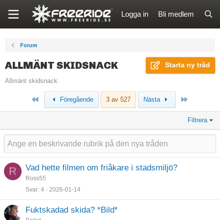
Logga in
Bli medlem
Forum
ALLMÄNT SKIDSNACK
Starta ny tråd
Allmänt skidsnack.
Först
Sista
Föregående
3 av 527
Nästa
Filtrera
Vad hette filmen om friåkare i stadsmiljö?
R
Ross55
Svar
4
2026-01-14
Fuktskadad skida? *Bild*