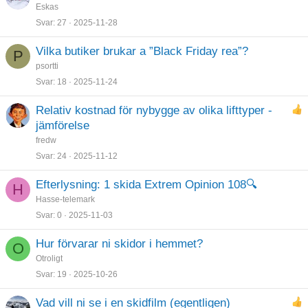
Eskas
Svar
27
2025-11-28
Vilka butiker brukar a ”Black Friday rea”?
P
psortti
Svar
18
2025-11-24
Relativ kostnad för nybygge av olika lifttyper -
jämförelse
fredw
Svar
24
2025-11-12
Efterlysning: 1 skida Extrem Opinion 108🔍
H
Hasse-telemark
Svar
0
2025-11-03
Hur förvarar ni skidor i hemmet?
O
Otroligt
Svar
19
2025-10-26
Vad vill ni se i en skidfilm (egentligen)