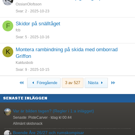
OssianOlofsson
Svar
2
2025-10-23
Skidor på snälltåget
F
fcb
Svar
5
2025-10-16
Montera rambindning på skida med omborrad
K
Griffon
Kaktusbob
Svar
9
2025-10-15
Först
Sista
Föregående
3 av 527
Nästa
SENASTE INLÄGGEN
Var är bilden tagen? (Regler i 1:a inlägget)
Senaste: PisteCarver
Idag kl 00:44
Allmänt skidsnack
Boende Åre 26/27 och rumskompisar