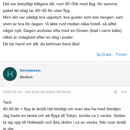
Det var betydligt billigare då, runt 30~35k med flyg, för samma
paket de idag tar 40~45 för utan flyg.
Men det var väldigt bra uppstyrt, bra guider som kan bergen, vart
snön är bra för dagen. Vi åkte runt mellan olika hotell, så alltid
något nytt. Dagen avslutas ofta med en Onsen (bad i varm källa)
vilket är oslagbart efter en dag i puder.
De tar hand om allt, du behöver bara åka!
Svara
Forum
henmosen
H
Medlem
2026-03-16
Vad tycks om Active Ski travel
#11
Tack.
40-45 tkr + flyg är ändå rätt blodigt om man ska ha med familjen.
Jag hade en tanke om att flyga till Tokyo, turista ca 1 vecka. Sedan
ta sig upp till Hokkaido och åka skidor i ca en vecka. När man ändå
är där.