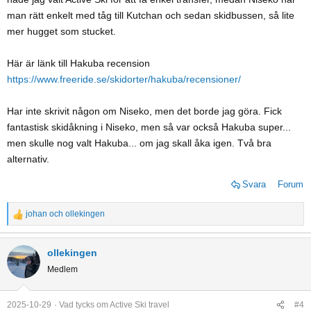
man rätt enkelt med tåg till Kutchan och sedan skidbussen, så lite
mer hugget som stucket.
Här är länk till Hakuba recension
https://www.freeride.se/skidorter/hakuba/recensioner/
Har inte skrivit någon om Niseko, men det borde jag göra. Fick
fantastisk skidåkning i Niseko, men så var också Hakuba super...
men skulle nog valt Hakuba... om jag skall åka igen. Två bra
alternativ.
Svara
Forum
johan
och
ollekingen
R
e
a
ollekingen
c
Medlem
t
i
o
2025-10-29
Vad tycks om Active Ski travel
#4