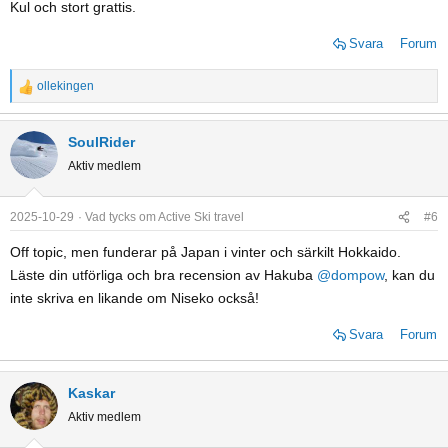
Kul och stort grattis.
Svara
Forum
ollekingen
R
e
a
SoulRider
c
Aktiv medlem
t
i
o
2025-10-29
Vad tycks om Active Ski travel
#6
n
Off topic, men funderar på Japan i vinter och särkilt Hokkaido.
s
Läste din utförliga och bra recension av Hakuba
@dompow
, kan du
:
inte skriva en likande om Niseko också!
Svara
Forum
Kaskar
Aktiv medlem