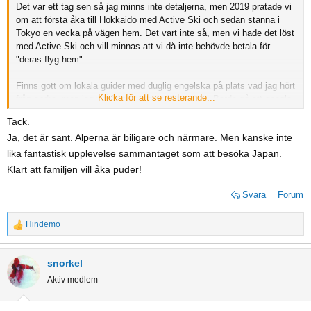
Det var ett tag sen så jag minns inte detaljerna, men 2019 pratade vi
om att första åka till Hokkaido med Active Ski och sedan stanna i
Tokyo en vecka på vägen hem. Det vart inte så, men vi hade det löst
med Active Ski och vill minnas att vi då inte behövde betala för
"deras flyg hem".
Finns gott om lokala guider med duglig engelska på plats vad jag hört
Klicka för att se resterande...
från andra, men jag vet inte vart man hittar dem. Borde gå att googla
fram.
Tack.
Ja, det är sant. Alperna är biligare och närmare. Men kanske inte
Skulle inte rekommenderas skidåkning i Japan med familjen, om inte
hela familjen vill åka puder. Det är inget fel på deras backar, men du
lika fantastisk upplevelse sammantaget som att besöka Japan.
hittar bättre och billigare piståk i Alperna.
Klart att familjen vill åka puder!
Svara
Forum
Hindemo
R
e
a
snorkel
c
Aktiv medlem
t
i