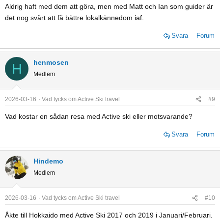
Aldrig haft med dem att göra, men med Matt och Ian som guider är
s
det nog svårt att få bättre lokalkännedom iaf.
:
Svara
Forum
henmosen
H
Medlem
2026-03-16
Vad tycks om Active Ski travel
#9
Vad kostar en sådan resa med Active ski eller motsvarande?
Svara
Forum
Hindemo
Medlem
2026-03-16
Vad tycks om Active Ski travel
#10
Åkte till Hokkaido med Active Ski 2017 och 2019 i Januari/Februari.