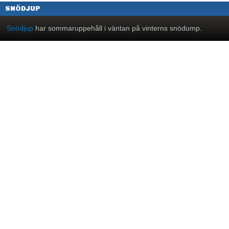
SNÖDJUP
Snödjup
har sommaruppehåll i väntan på vinterns snödump.