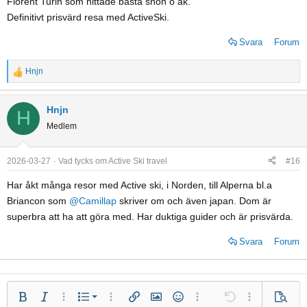
Florent Turin som hittade bästa snön o åk.
Definitivt prisvärd resa med ActiveSki.
Svara
Forum
Hnjn
R
e
a
Hnjn
H
c
Medlem
t
i
o
2026-03-27
Vad tycks om Active Ski travel
#16
n
Har åkt många resor med Active ski, i Norden, till Alperna bl.a
s
Briancon som
@Camillap
skriver om och även japan. Dom är
:
superbra att ha att göra med. Har duktiga guider och är prisvärda.
Svara
Forum
Numrerad lista
Fet
Kursiv
Fler alternativ...
Lista
Fler alternativ...
Infoga länk
Infoga bild
Smilies
Fler alternativ...
Ångra
Fler alternativ.
Förhan