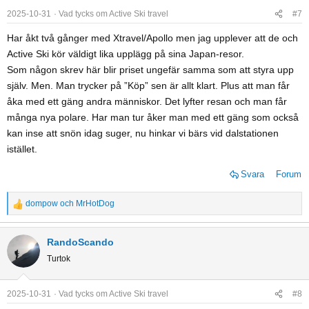
2025-10-31
Vad tycks om Active Ski travel
#7
Har åkt två gånger med Xtravel/Apollo men jag upplever att de och
Active Ski kör väldigt lika upplägg på sina Japan-resor.
Som någon skrev här blir priset ungefär samma som att styra upp
själv. Men. Man trycker på ”Köp” sen är allt klart. Plus att man får
åka med ett gäng andra människor. Det lyfter resan och man får
många nya polare. Har man tur åker man med ett gäng som också
kan inse att snön idag suger, nu hinkar vi bärs vid dalstationen
istället.
Svara
Forum
dompow
och
MrHotDog
R
e
a
RandoScando
c
Turtok
t
i
o
2025-10-31
Vad tycks om Active Ski travel
#8
n