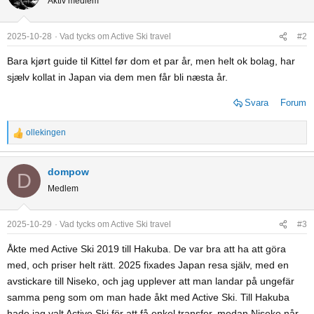
Aktiv medlem
2025-10-28
Vad tycks om Active Ski travel
#2
Bara kjørt guide til Kittel før dom et par år, men helt ok bolag, har
sjælv kollat in Japan via dem men får bli næsta år.
Svara
Forum
ollekingen
R
e
a
dompow
D
c
Medlem
t
i
o
2025-10-29
Vad tycks om Active Ski travel
#3
n
Åkte med Active Ski 2019 till Hakuba. De var bra att ha att göra
s
med, och priser helt rätt. 2025 fixades Japan resa själv, med en
:
avstickare till Niseko, och jag upplever att man landar på ungefär
samma peng som om man hade åkt med Active Ski. Till Hakuba
hade jag valt Active Ski för att få enkel transfer, medan Niseko når