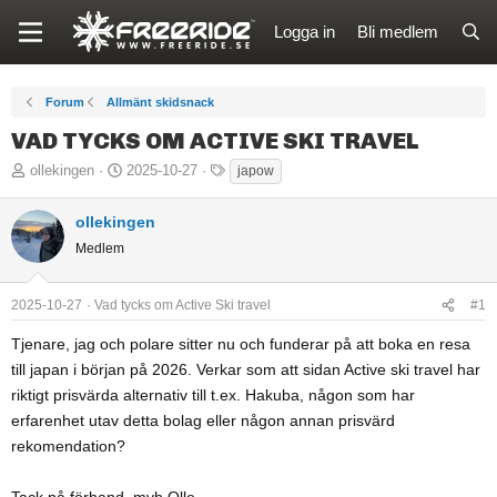
Logga in
Bli medlem
Forum
Allmänt skidsnack
VAD TYCKS OM ACTIVE SKI TRAVEL
T
S
T
ollekingen
2025-10-27
japow
r
t
a
å
a
g
ollekingen
d
r
g
Medlem
s
t
a
t
d
r
2025-10-27
Vad tycks om Active Ski travel
#1
a
a
r
t
Tjenare, jag och polare sitter nu och funderar på att boka en resa
t
u
till japan i början på 2026. Verkar som att sidan Active ski travel har
a
m
riktigt prisvärda alternativ till t.ex. Hakuba, någon som har
r
erfarenhet utav detta bolag eller någon annan prisvärd
e
rekomendation?