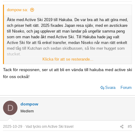
n
s
dompow sa:
:
Åkte med Active Ski 2019 till Hakuba. De var bra att ha att göra med,
och priser helt rätt. 2025 fixades Japan resa själv, med en avstickare
till Niseko, och jag upplever att man landar på ungefär samma peng
som om man hade åkt med Active Ski. Till Hakuba hade jag valt
Active Ski för att få enkel transfer, medan Niseko når man rätt enkelt
med tåg till Kutchan och sedan skidbussen, så lite mer hugget som
stucket.
Klicka för att se resterande...
Här är länk till Hakuba recension
Tack för resposnen, ser ut att bli en vända till hakuba med active ski
https://www.freeride.se/skidorter/hakuba/recensioner/
för oss också!
Har inte skrivit någon om Niseko, men det borde jag göra. Fick
Svara
Forum
fantastisk skidåkning i Niseko, men så var också Hakuba super...
men skulle nog valt Hakuba... om jag skall åka igen. Två bra
alternativ.
dompow
D
Medlem
2025-10-29
Vad tycks om Active Ski travel
#5