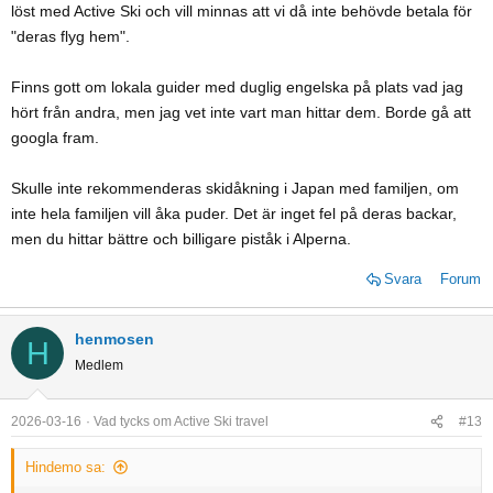
löst med Active Ski och vill minnas att vi då inte behövde betala för
"deras flyg hem".
Finns gott om lokala guider med duglig engelska på plats vad jag
hört från andra, men jag vet inte vart man hittar dem. Borde gå att
googla fram.
Skulle inte rekommenderas skidåkning i Japan med familjen, om
inte hela familjen vill åka puder. Det är inget fel på deras backar,
men du hittar bättre och billigare piståk i Alperna.
Svara
Forum
henmosen
H
Medlem
2026-03-16
Vad tycks om Active Ski travel
#13
Hindemo sa: