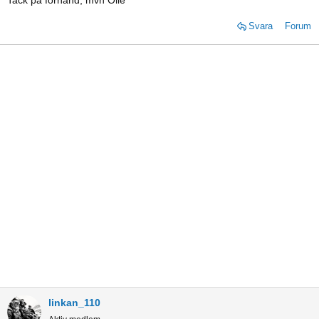
Tack på förhand, mvh Olle
Svara
Forum
linkan_110