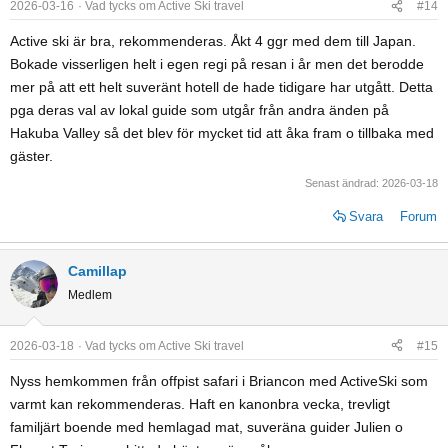
o
2026-03-16
Vad tycks om Active Ski travel
#14
n
Active ski är bra, rekommenderas. Åkt 4 ggr med dem till Japan.
s
Bokade visserligen helt i egen regi på resan i år men det berodde
:
mer på att ett helt suveränt hotell de hade tidigare har utgått. Detta
pga deras val av lokal guide som utgår från andra änden på
Hakuba Valley så det blev för mycket tid att åka fram o tillbaka med
gäster.
Senast ändrad:
2026-03-18
Svara
Forum
Camillap
Medlem
2026-03-18
Vad tycks om Active Ski travel
#15
Nyss hemkommen från offpist safari i Briancon med ActiveSki som
varmt kan rekommenderas. Haft en kanonbra vecka, trevligt
familjärt boende med hemlagad mat, suveräna guider Julien o