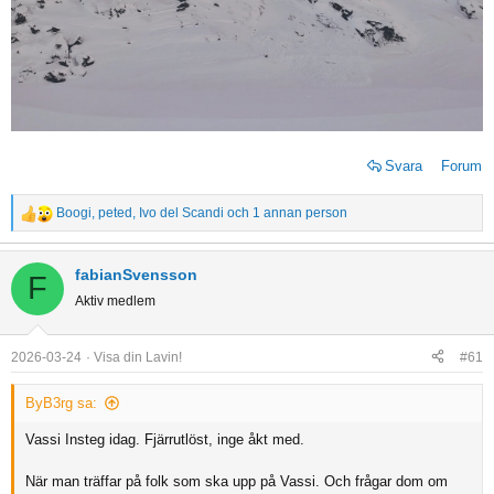
Svara
Forum
Boogi
,
peted
,
Ivo del Scandi
och 1 annan person
R
e
a
fabianSvensson
F
c
Aktiv medlem
t
i
o
2026-03-24
Visa din Lavin!
#61
n
s
ByB3rg sa:
:
Vassi Insteg idag. Fjärrutlöst, inge åkt med.
När man träffar på folk som ska upp på Vassi. Och frågar dom om