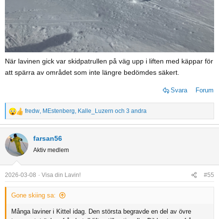
När lavinen gick var skidpatrullen på väg upp i liften med käppar för
att spärra av området som inte längre bedömdes säkert.
Svara
Forum
fredw
,
MEstenberg
,
Kalle_Luzern
och 3 andra
R
e
a
farsan56
c
Aktiv medlem
t
i
o
2026-03-08
Visa din Lavin!
#55
n
s
Gone skiing sa:
:
Många laviner i Kittel idag. Den största begravde en del av övre