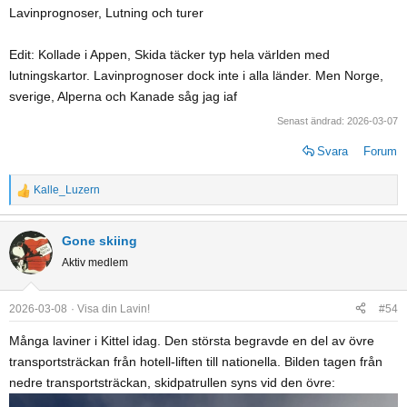
Lavinprognoser, Lutning och turer
Edit: Kollade i Appen, Skida täcker typ hela världen med
lutningskartor. Lavinprognoser dock inte i alla länder. Men Norge,
sverige, Alperna och Kanade såg jag iaf
Senast ändrad:
2026-03-07
Svara
Forum
Kalle_Luzern
R
e
a
Gone skiing
c
Aktiv medlem
t
i
o
2026-03-08
Visa din Lavin!
#54
n
Många laviner i Kittel idag. Den största begravde en del av övre
s
transportsträckan från hotell-liften till nationella. Bilden tagen från
:
nedre transportsträckan, skidpatrullen syns vid den övre: