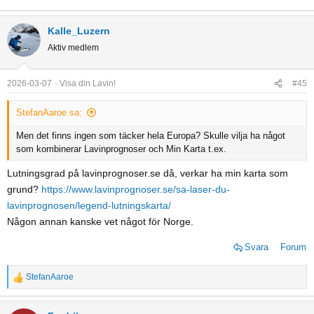
Kalle_Luzern
Aktiv medlem
2026-03-07
Visa din Lavin!
#45
StefanAaroe sa:
Men det finns ingen som täcker hela Europa? Skulle vilja ha något
som kombinerar Lavinprognoser och Min Karta t.ex.
Lutningsgrad på lavinprognoser.se då, verkar ha min karta som
grund?
https://www.lavinprognoser.se/sa-laser-du-
lavinprognosen/legend-lutningskarta/
Någon annan kanske vet något för Norge.
Svara
Forum
StefanAaroe
R
e
a