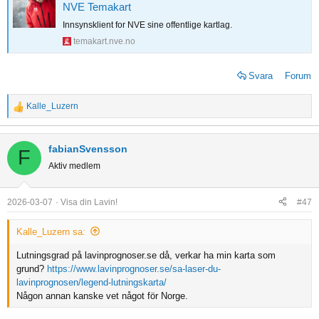
NVE Temakart
Innsynsklient for NVE sine offentlige kartlag.
temakart.nve.no
Svara
Forum
Kalle_Luzern
R
e
a
fabianSvensson
F
c
Aktiv medlem
t
i
o
2026-03-07
Visa din Lavin!
#47
n
s
Kalle_Luzern sa:
:
Lutningsgrad på lavinprognoser.se då, verkar ha min karta som
grund?
https://www.lavinprognoser.se/sa-laser-du-
lavinprognosen/legend-lutningskarta/
Någon annan kanske vet något för Norge.