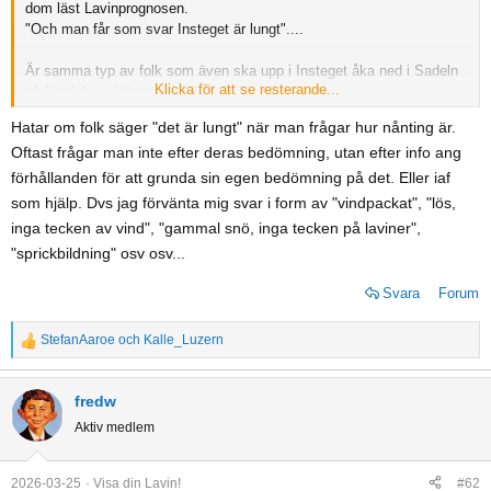
dom läst Lavinprognosen.
"Och man får som svar Insteget är lungt"....
Är samma typ av folk som även ska upp i Insteget åka ned i Sadeln
Klicka för att se resterande...
på Nordals vid liknande förhållanden.
Å säger samma sak när dom har med sina barn i släptåg utan
Hatar om folk säger "det är lungt" när man frågar hur nånting är.
utrustning.
Oftast frågar man inte efter deras bedömning, utan efter info ang
Bjuder på även på bild ifrån när hela Insteget på Nordals å östra delen
av Sadeln släppte för nån vecka sen
förhållanden för att grunda sin egen bedömning på det. Eller iaf
som hjälp. Dvs jag förvänta mig svar i form av "vindpackat", "lös,
Sprid gärna te folk som ni vet brukar vara runt Gränsen. Å gillar att
inga tecken av vind", "gammal snö, inga tecken på laviner",
undvika ta till sig av Prognosen.
"sprickbildning" osv osv...
Så hoppas vi på en vår utan nått händer
Svara
Forum
Visa bilaga 44801
Visa bilaga 44802
Visa bilaga 44804
Visa bilaga
44803
Visa bilaga 44806
Visa bilaga 44805
StefanAaroe
och
Kalle_Luzern
R
e
a
fredw
c
Aktiv medlem
t
i
o
2026-03-25
Visa din Lavin!
#62