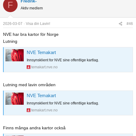
Fredrik-
F
c
Aktiv medlem
t
i
o
2026-03-07
Visa din Lavin!
#46
n
NVE har bra kartor för Norge
s
Lutning
:
NVE Temakart
Innsynsklient for NVE sine offentlige kartlag.
temakart.nve.no
Lutning med lavin områden
NVE Temakart
Innsynsklient for NVE sine offentlige kartlag.
temakart.nve.no
Finns många andra kartor också