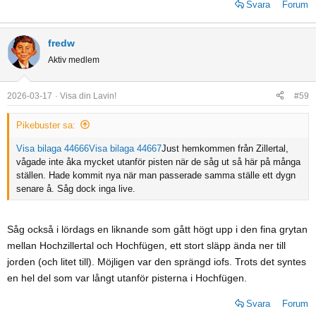
Svara
Forum
fredw
Aktiv medlem
2026-03-17
Visa din Lavin!
#59
Pikebuster sa:
Visa bilaga 44666
Visa bilaga 44667
Just hemkommen från Zillertal,
vågade inte åka mycket utanför pisten när de såg ut så här på många
ställen. Hade kommit nya när man passerade samma ställe ett dygn
senare å. Såg dock inga live.
Såg också i lördags en liknande som gått högt upp i den fina grytan
mellan Hochzillertal och Hochfügen, ett stort släpp ända ner till
jorden (och litet till). Möjligen var den sprängd iofs. Trots det syntes
en hel del som var långt utanför pisterna i Hochfügen.
Svara
Forum