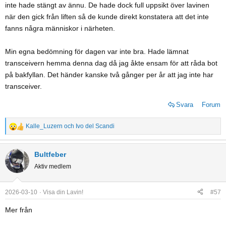
inte hade stängt av ännu. De hade dock full uppsikt över lavinen
när den gick från liften så de kunde direkt konstatera att det inte
fanns några människor i närheten.
Min egna bedömning för dagen var inte bra. Hade lämnat
transceivern hemma denna dag då jag åkte ensam för att råda bot
på bakfyllan. Det händer kanske två gånger per år att jag inte har
transceiver.
Svara
Forum
Kalle_Luzern
och
Ivo del Scandi
R
e
a
Bultfeber
c
Aktiv medlem
t
i
o
2026-03-10
Visa din Lavin!
#57
n
Mer från
s
: