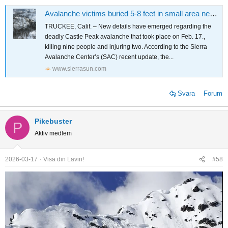
Avalanche victims buried 5-8 feet in small area near runout edge
TRUCKEE, Calif. – New details have emerged regarding the
deadly Castle Peak avalanche that took place on Feb. 17.,
killing nine people and injuring two. According to the Sierra
Avalanche Center’s (SAC) recent update, the...
www.sierrasun.com
Svara
Forum
Pikebuster
P
Aktiv medlem
2026-03-17
Visa din Lavin!
#58