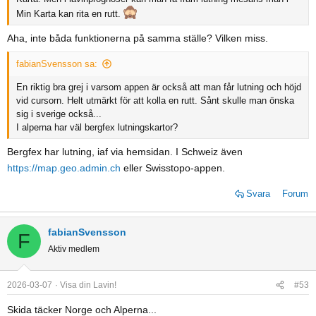
Min Karta kan rita en rutt.
Aha, inte båda funktionerna på samma ställe? Vilken miss.
fabianSvensson sa:
En riktig bra grej i varsom appen är också att man får lutning och höjd
vid cursorn. Helt utmärkt för att kolla en rutt. Sånt skulle man önska
sig i sverige också...
I alperna har väl bergfex lutningskartor?
Bergfex har lutning, iaf via hemsidan. I Schweiz även
https://map.geo.admin.ch
eller Swisstopo-appen.
Svara
Forum
fabianSvensson
F
Aktiv medlem
2026-03-07
Visa din Lavin!
#53
Skida täcker Norge och Alperna...