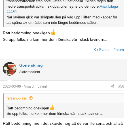
transportsträckan från hotell-liften till nationella. Bilden tagen från
nedre transportsträckan, skidpatrullen syns vid den övre:
Visa bilaga
44450
När lavinen gick var skidpatrullen på väg upp i liften med käppar för
att spärra av området som inte längre bedömdes säkert.
Rätt bedömning onekligen
Se upp folks, nu kommer dom lömska vår- slask lavinerna.
Svara
Forum
Gone skiing
Aktiv medlem
2026-03-09
Visa din Lavin!
#56
farsan56 sa:
Rätt bedömning onekligen
Se upp folks, nu kommer dom lömska vår- slask lavinerna.
Rätt bedömning, men det skavde nog att de var lite sena och alltså