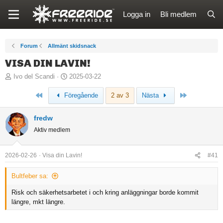
Logga in
Bli medlem
Forum
Allmänt skidsnack
VISA DIN LAVIN!
T
S
Ivo del Scandi
2025-03-22
r
t
Först
Sista
Föregående
2 av 3
Nästa
å
a
d
r
fredw
s
t
Aktiv medlem
t
d
a
a
r
t
2026-02-26
Visa din Lavin!
#41
t
u
a
m
Bultfeber sa:
r
Risk och säkerhetsarbetet i och kring anläggningar borde kommit
e
längre, mkt längre.