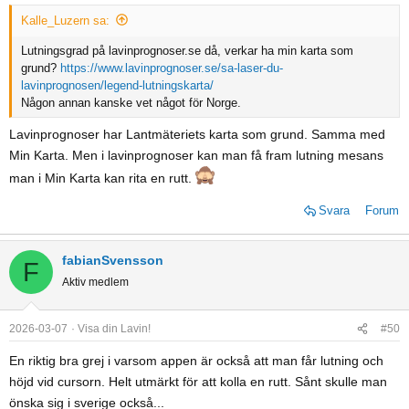
s
Kalle_Luzern sa:
:
Lutningsgrad på lavinprognoser.se då, verkar ha min karta som
grund?
https://www.lavinprognoser.se/sa-laser-du-
lavinprognosen/legend-lutningskarta/
Någon annan kanske vet något för Norge.
Lavinprognoser har Lantmäteriets karta som grund. Samma med
Min Karta. Men i lavinprognoser kan man få fram lutning mesans
man i Min Karta kan rita en rutt.
Svara
Forum
fabianSvensson
F
Aktiv medlem
2026-03-07
Visa din Lavin!
#50
En riktig bra grej i varsom appen är också att man får lutning och
höjd vid cursorn. Helt utmärkt för att kolla en rutt. Sånt skulle man
önska sig i sverige också...