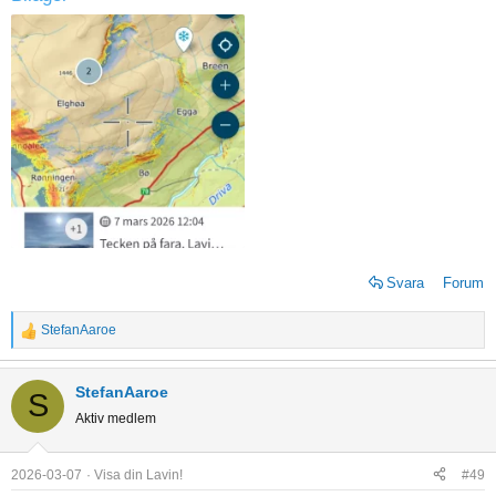
Svara
Forum
StefanAaroe
R
e
a
StefanAaroe
S
c
Aktiv medlem
t
i
o
2026-03-07
Visa din Lavin!
#49
n