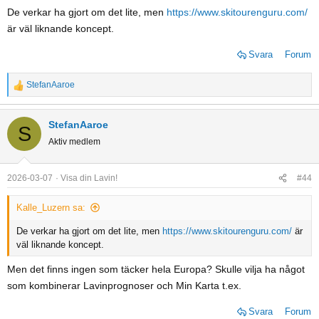
De verkar ha gjort om det lite, men
https://www.skitourenguru.com/
är väl liknande koncept.
Svara
Forum
StefanAaroe
R
e
a
StefanAaroe
S
c
Aktiv medlem
t
i
o
2026-03-07
Visa din Lavin!
#44
n
s
Kalle_Luzern sa:
:
De verkar ha gjort om det lite, men
https://www.skitourenguru.com/
är
väl liknande koncept.
Men det finns ingen som täcker hela Europa? Skulle vilja ha något
som kombinerar Lavinprognoser och Min Karta t.ex.
Svara
Forum