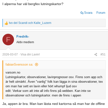
I alperna har väl bergfex lutningskartor?
Svara
Forum
Ivo del Scandi
och
Kalle_Luzern
R
e
a
Fredrik-
F
c
Aktiv medlem
t
i
o
2026-03-07
Visa din Lavin!
#51
n
s
fabianSvensson sa:
:
varsom.no
Lutningskartor, observationer, lavinprognoser osv. Finns som app och
är helt utmärkt. Även "vanlig" folk kan lägga in sina observationer, tex
om man har sett en lavin eller hört whumpf ljud osv
edit: Verkar som att inte all info finns på webben. Kan inte se
observationer och lutningskartor. men de finns i appen
Ja, appen är bra. Man kan lästa ned kartorna så man har de offline