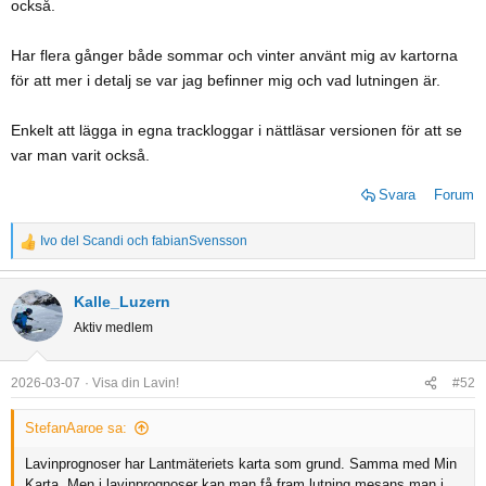
också.
Har flera gånger både sommar och vinter använt mig av kartorna
för att mer i detalj se var jag befinner mig och vad lutningen är.
Enkelt att lägga in egna trackloggar i nättläsar versionen för att se
var man varit också.
Svara
Forum
Ivo del Scandi
och
fabianSvensson
R
e
a
Kalle_Luzern
c
Aktiv medlem
t
i
o
2026-03-07
Visa din Lavin!
#52
n
s
StefanAaroe sa:
:
Lavinprognoser har Lantmäteriets karta som grund. Samma med Min
Karta. Men i lavinprognoser kan man få fram lutning mesans man i