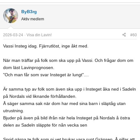
ByB3rg
Aktiv medlem
2026-03-24
Visa din Lavin!
#60
Vassi Insteg idag. Fjärrutlöst, inge åkt med.
När man träffar på folk som ska upp på Vassi. Och frågar dom om
dom läst Lavinprognosen.
"Och man får som svar Insteget är lungt"....
Är samma typ av folk som även ska upp i Insteget åka ned i Sadeln
på Nordals vid liknande förhållanden.
Å säger samma sak när dom har med sina barn i släptåg utan
utrustning.
Bjuder på även på bild ifrån när hela Insteget på Nordals å östra
delen av Sadeln släppte för nån vecka sen
Sprid gärna te folk som ni vet brukar vara runt Gränsen. Å gillar att