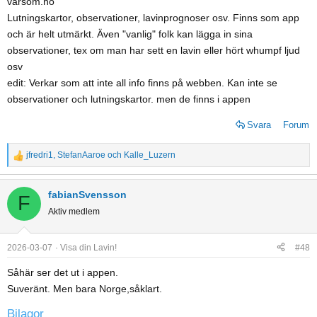
varsom.no
Lutningskartor, observationer, lavinprognoser osv. Finns som app
och är helt utmärkt. Även "vanlig" folk kan lägga in sina
observationer, tex om man har sett en lavin eller hört whumpf ljud
osv
edit: Verkar som att inte all info finns på webben. Kan inte se
observationer och lutningskartor. men de finns i appen
Svara
Forum
jfredri1
,
StefanAaroe
och
Kalle_Luzern
R
e
a
fabianSvensson
F
c
Aktiv medlem
t
i
o
2026-03-07
Visa din Lavin!
#48
n
Såhär ser det ut i appen.
s
Suveränt. Men bara Norge,såklart.
:
Bilagor