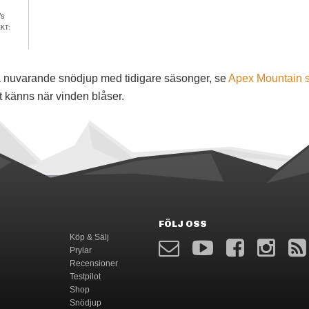
/s
KT:
föra nuvarande snödjup med tidigare säsonger, se
Apex Mountain 
t känns när vinden blåser.
FÖLJ OSS
Köp & Sälj
Prylar
Recensioner
Testpilot
Shop
Snödjup