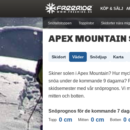
KÖP & SÄLJ
A
Nyheter
Nya inlägg
Skidor
Årets Krasch
Pjäxor
Quiz
Forumlista
Events
Sök
Profiler
Medlemmar
Utrustn
Snöfallstoppen
Topplistor
Skidorter nära mig
APEX MOUNTAIN
Skidort
Väder
Snödjup
Karta
Skiner solen i Apex Mountain? Hur myc
snöa under de kommande 9 dagarna? P
skidsemester med vår snöprognos. Vi m
mitten och botten.
Snöprognos för de kommande 7 dag
0
cm
0
cm
0
Topp
Mitten
Botten