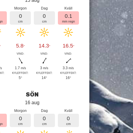
13 aug
Morgon
Dag
Kväll
4
0
0
0.1
gn
cm
cm
mm regn
5.8
14.3
16.5
°
°
°
°
:
VIND:
VIND:
VIND:
1.7
3
3.3
/s
m/s
m/s
m/s
KT:
KYLEFFEKT:
KYLEFFEKT:
KYLEFFEKT:
5
14
16
°
°
°
SÖN
16 aug
Morgon
Dag
Kväll
3
0
0
0
gn
cm
cm
cm