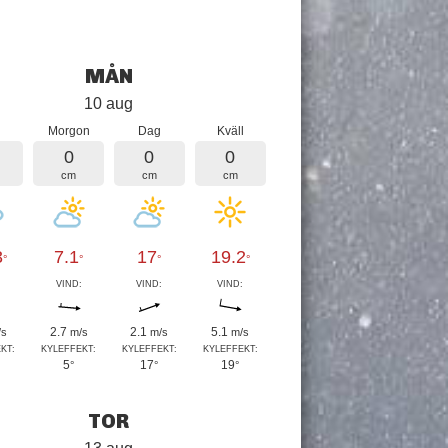
MÅN
10 aug
Morgon
Dag
Kväll
0
0
0
cm
cm
cm
3
7.1
17
19.2
°
°
°
°
:
VIND:
VIND:
VIND:
2.7
2.1
5.1
/s
m/s
m/s
m/s
KT:
KYLEFFEKT:
KYLEFFEKT:
KYLEFFEKT:
5
17
19
°
°
°
TOR