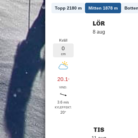
Topp 2180
m
Mitten 1878
m
Botte
LÖR
8 aug
Kväll
0
cm
20.1
°
VIND:
3.6
m/s
KYLEFFEKT:
20
°
TIS