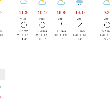
2
11.3
10.1
16.8
14.1
9.2
°
°
°
°
°
:
VIND:
VIND:
VIND:
VIND:
VIND
0.2
0.3
1.1
1.9
0.4
/s
m/s
m/s
m/s
m/s
m
KT:
KYLEFFEKT:
KYLEFFEKT:
KYLEFFEKT:
KYLEFFEKT:
KYLEFFE
11.3
10.1
18
14
9.2
°
°
°
°
°
l
8
°
: