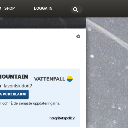
O
SHOP
LOGGA IN
tt om Freeride.se
MOUNTAIN
n favoritskidort?
A PUDERLARM
en och få de senaste uppdateringarna,
Integritetspolicy