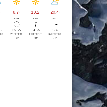
8.7
18.2
20.4
°
°
°
°
:
VIND:
VIND:
VIND:
0.5
1.4
2
/s
m/s
m/s
m/s
KT:
KYLEFFEKT:
KYLEFFEKT:
KYLEFFEKT:
10
19
21
°
°
°