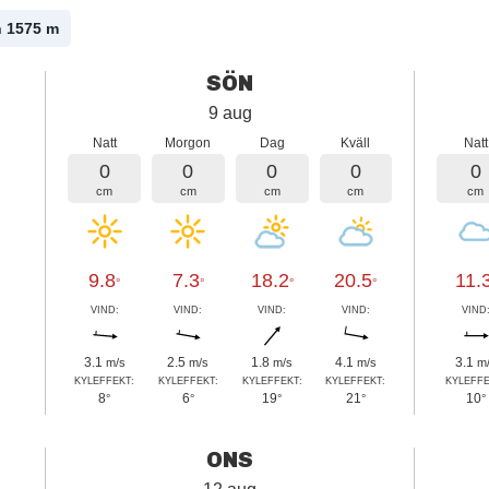
n 1575
m
SÖN
9 aug
Natt
Morgon
Dag
Kväll
Natt
0
0
0
0
0
cm
cm
cm
cm
cm
9.8
7.3
18.2
20.5
11.
°
°
°
°
VIND:
VIND:
VIND:
VIND:
VIND
3.1
2.5
1.8
4.1
3.1
m/s
m/s
m/s
m/s
m
KYLEFFEKT:
KYLEFFEKT:
KYLEFFEKT:
KYLEFFEKT:
KYLEFFE
8
6
19
21
10
°
°
°
°
°
ONS