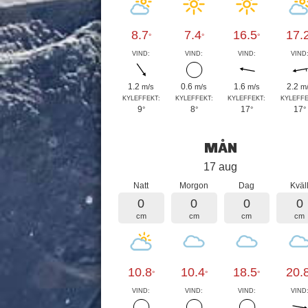
8.7
7.4
16.5
17.
°
°
°
VIND:
VIND:
VIND:
VIND
1.2
0.6
1.6
2.2
m/s
m/s
m/s
m
KYLEFFEKT:
KYLEFFEKT:
KYLEFFEKT:
KYLEFFE
9
8
17
17
°
°
°
°
MÅN
17 aug
Natt
Morgon
Dag
Kväl
0
0
0
0
cm
cm
cm
cm
10.8
10.4
18.5
20.
°
°
°
VIND:
VIND:
VIND:
VIND