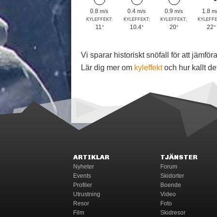
0.8
0.4
0.9
1.8
m/s
m/s
m/s
m
KYLEFFEKT:
KYLEFFEKT:
KYLEFFEKT:
KYLEFFE
11
10.4
20
22
°
°
°
°
Vi sparar historiskt snöfall för att jäm
Lär dig mer om
kyleffekt
och hur kallt de
ARTIKLAR
TJÄNSTER
Nyheter
Forum
Events
Skidorter
Profiler
Boende
Utrustning
Video
Resor
Foto
Film
Skidresor