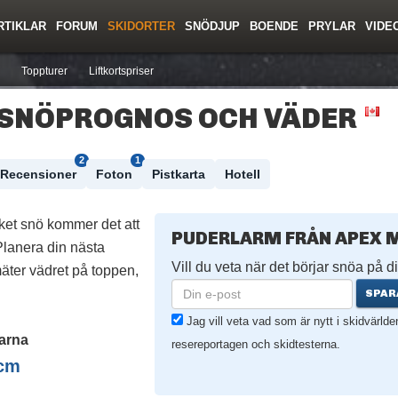
RTIKLAR
FORUM
SKIDORTER
SNÖDJUP
BOENDE
PRYLAR
VIDE
ing
Regler/Hjälp
Resor
Film
Skolor
Lavinsäkerhet
Tricktips
Krönika
Ny
Toppturer
Liftkortspriser
 SNÖPROGNOS OCH VÄDER
2
1
Recensioner
Foton
Pistkarta
Hotell
ket snö kommer det att
PUDERLARM FRÅN APEX 
lanera din nästa
Vill du veta när det börjar snöa på di
äter vädret på toppen,
SPAR
Jag vill veta vad som är nytt i skidvärld
arna
resereportagen och skidtesterna.
cm