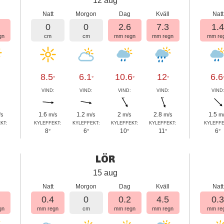
12 aug
l
Natt
Morgon
Dag
Kväll
Natt
1
0
0
2.6
7.3
1.
gn
cm
cm
mm regn
mm regn
mm re
8.5
6.1
10.6
12
6.6
°
°
°
°
:
VIND:
VIND:
VIND:
VIND:
VIND
1.6
1.2
2
2.8
1.5
/s
m/s
m/s
m/s
m/s
m
KT:
KYLEFFEKT:
KYLEFFEKT:
KYLEFFEKT:
KYLEFFEKT:
KYLEFFE
8
6
10
11
6
°
°
°
°
°
LÖR
15 aug
l
Natt
Morgon
Dag
Kväll
Natt
3
0.4
0
0.2
4.5
0.
gn
mm regn
cm
mm regn
mm regn
mm re