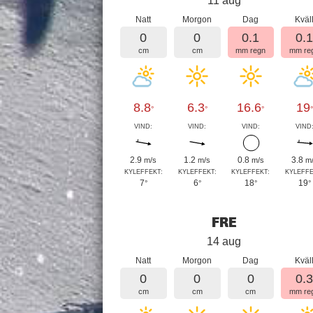
11 aug
Natt
Morgon
Dag
Kväl
0
0
0.1
0.
cm
cm
mm regn
mm re
8.8
6.3
16.6
19
°
°
°
°
VIND:
VIND:
VIND:
VIND
2.9
1.2
0.8
3.8
m/s
m/s
m/s
m
KYLEFFEKT:
KYLEFFEKT:
KYLEFFEKT:
KYLEFFE
7
6
18
19
°
°
°
°
FRE
14 aug
Natt
Morgon
Dag
Kväl
0
0
0
0.
cm
cm
cm
mm re