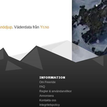
snödjup
. Väderdata från
Yr.no
INFORMATION
Om Freeride
FAQ
Regler & användarvillkor
Annonsera
Kontakta oss
Integritetspolicy