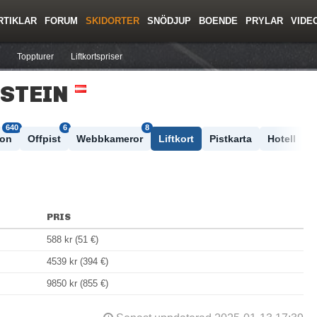
RTIKLAR
FORUM
SKIDORTER
SNÖDJUP
BOENDE
PRYLAR
VIDE
ing
Regler/Hjälp
Resor
Film
Skolor
Lavinsäkerhet
Tricktips
Krönika
Ny
Toppturer
Liftkortspriser
ASTEIN
640
6
8
ton
Offpist
Webbkameror
Liftkort
Pistkarta
Hotell
PRIS
588 kr (51 €)
4539 kr (394 €)
9850 kr (855 €)