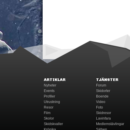
ARTIKLAR
TJÄNSTER
Nyheter
Forum
Events
Skidorter
Profiler
Boende
Utrustning
Video
Resor
Foto
Film
Skidresor
Skolor
Lavinfara
Skidskvaller
Medlemstävlingar
Krönika
Säfsen