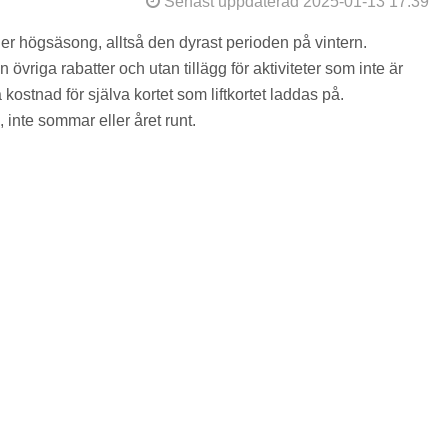
Senast uppdaterad 2025-01-13 17:39
der högsäsong, alltså den dyrast perioden på vintern.
övriga rabatter och utan tillägg för aktiviteter som inte är
kostnad för själva kortet som liftkortet laddas på.
 inte sommar eller året runt.