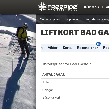
KÖP & SÄLJ
A
Nyheter
Nya inlägg
Skidor
Årets Krasch
Pjäxor
Quiz
Forumlista
Events
Sök
Profiler
Medlemmar
Utrustn
Snöfallstoppen
Topplistor
Skidorter nära mig
LIFTKORT BAD G
82
Skidort
Väder
Karta
Recensioner
Fo
Liftkortspriser för Bad Gastein.
ANTAL DAGAR
1 dag
6 dagar
Säsongskort