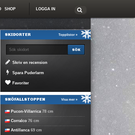
O
SHOP
LOGGA IN
tt om Freeride.se
SKIDORTER
Topplistor »
Skriv en recension
Spara Puderlarm
Favoriter
SNÖFALLSTOPPEN
Visa mer »
Pucon-Villarrica
78
cm
Corralco
76
cm
Antillanca
69
cm