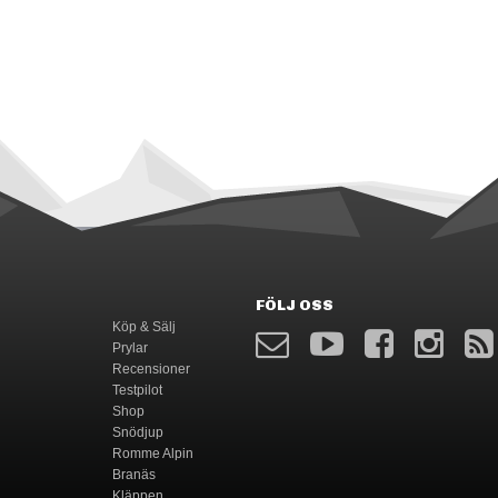
FÖLJ OSS
Köp & Sälj
Prylar
Recensioner
Testpilot
Shop
Snödjup
Romme Alpin
Branäs
Kläppen