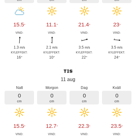
15.5
11.1
21.4
23
°
°
°
°
VIND:
VIND:
VIND:
VIND:
1.3
2.1
3.5
3.5
m/s
m/s
m/s
m/s
KYLEFFEKT:
KYLEFFEKT:
KYLEFFEKT:
KYLEFFEKT:
16
10
22
24
°
°
°
°
TIS
11 aug
Natt
Morgon
Dag
Kväll
0
0
0
0
cm
cm
cm
cm
15.5
12.7
22.3
23.5
°
°
°
°
VIND:
VIND:
VIND:
VIND: