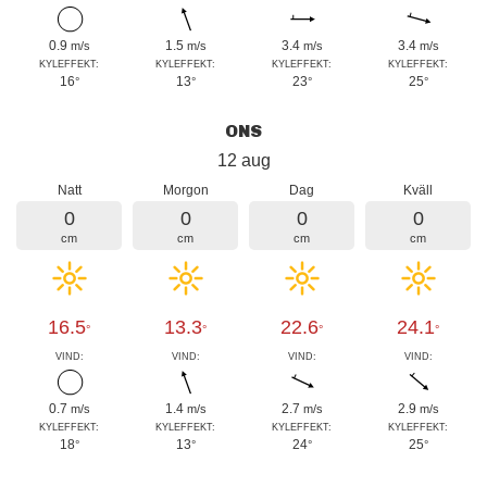
0.9
1.5
3.4
3.4
m/s
m/s
m/s
m/s
KYLEFFEKT:
KYLEFFEKT:
KYLEFFEKT:
KYLEFFEKT:
16
13
23
25
°
°
°
°
ONS
12 aug
Natt
Morgon
Dag
Kväll
0
0
0
0
cm
cm
cm
cm
16.5
13.3
22.6
24.1
°
°
°
°
VIND:
VIND:
VIND:
VIND:
0.7
1.4
2.7
2.9
m/s
m/s
m/s
m/s
KYLEFFEKT:
KYLEFFEKT:
KYLEFFEKT:
KYLEFFEKT:
18
13
24
25
°
°
°
°