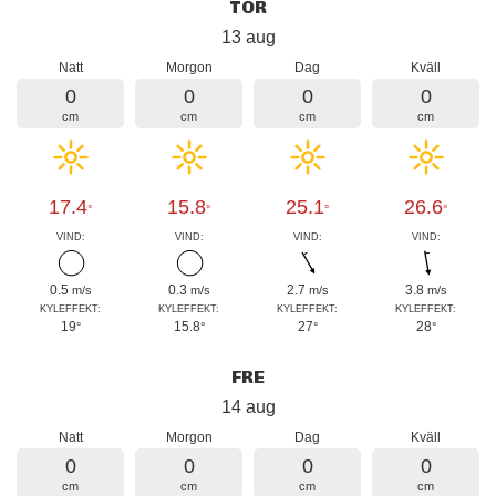
TOR
13 aug
Natt
Morgon
Dag
Kväll
0
0
0
0
cm
cm
cm
cm
17.4
15.8
25.1
26.6
°
°
°
°
VIND:
VIND:
VIND:
VIND:
0.5
0.3
2.7
3.8
m/s
m/s
m/s
m/s
KYLEFFEKT:
KYLEFFEKT:
KYLEFFEKT:
KYLEFFEKT:
19
15.8
27
28
°
°
°
°
FRE
14 aug
Natt
Morgon
Dag
Kväll
0
0
0
0
cm
cm
cm
cm