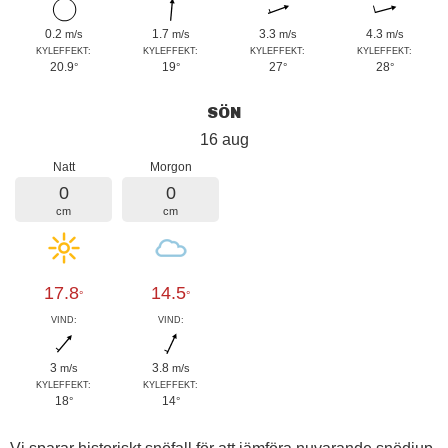
0.2
1.7
3.3
4.3
m/s
m/s
m/s
m/s
KYLEFFEKT:
KYLEFFEKT:
KYLEFFEKT:
KYLEFFEKT:
20.9
19
27
28
°
°
°
°
SÖN
16 aug
Natt
Morgon
0
0
cm
cm
17.8
14.5
°
°
VIND:
VIND:
3
3.8
m/s
m/s
KYLEFFEKT:
KYLEFFEKT:
18
14
°
°