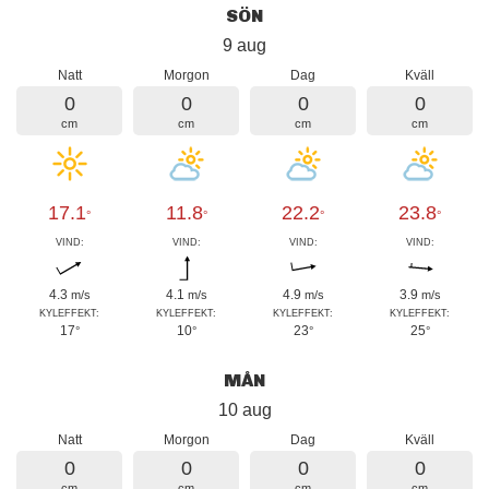
SÖN
9 aug
Natt
Morgon
Dag
Kväll
0
0
0
0
cm
cm
cm
cm
17.1
11.8
22.2
23.8
°
°
°
°
VIND:
VIND:
VIND:
VIND:
4.3
4.1
4.9
3.9
m/s
m/s
m/s
m/s
KYLEFFEKT:
KYLEFFEKT:
KYLEFFEKT:
KYLEFFEKT:
17
10
23
25
°
°
°
°
MÅN
10 aug
Natt
Morgon
Dag
Kväll
0
0
0
0
cm
cm
cm
cm