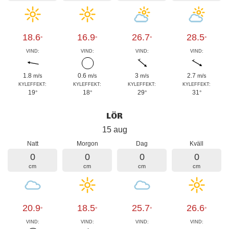
18.6
16.9
26.7
28.5
°
°
°
°
VIND:
VIND:
VIND:
VIND:
1.8
0.6
3
2.7
m/s
m/s
m/s
m/s
KYLEFFEKT:
KYLEFFEKT:
KYLEFFEKT:
KYLEFFEKT:
19
18
29
31
°
°
°
°
LÖR
15 aug
Natt
Morgon
Dag
Kväll
0
0
0
0
cm
cm
cm
cm
20.9
18.5
25.7
26.6
°
°
°
°
VIND:
VIND:
VIND:
VIND: