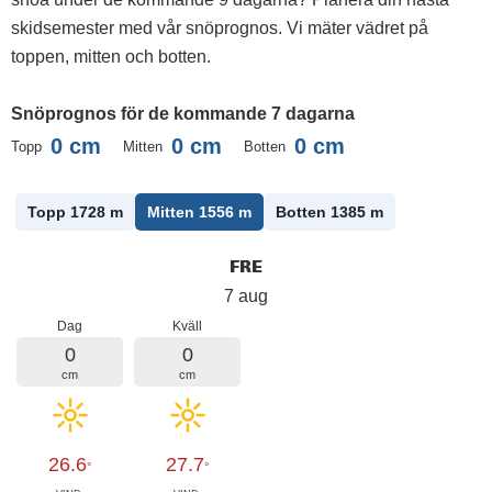
skidsemester med vår snöprognos. Vi mäter vädret på
toppen, mitten och botten.
Snöprognos för de kommande 7 dagarna
0
cm
0
cm
0
cm
Topp
Mitten
Botten
Topp 1728
m
Mitten 1556
m
Botten 1385
m
FRE
7 aug
Dag
Kväll
0
0
cm
cm
26.6
27.7
°
°