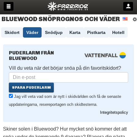
BLUEWOOD SNÖPROGNOS OCH VÄDER
Skidort
Väder
Snödjup
Karta
Pistkarta
Hotell
PUDERLARM FRÅN
BLUEWOOD
Vill du veta när det börjar snöa på din favoritskidort?
SPARA PUDERLARM
Jag vill veta vad som är nytt i skidvärlden och få de senaste
uppdateringarna, resereportagen och skidtesterna.
Integritetspolicy
Skiner solen i Bluewood? Hur mycket snö kommer det att
snöa under de kommande 9 dagarna? Planera din nästa