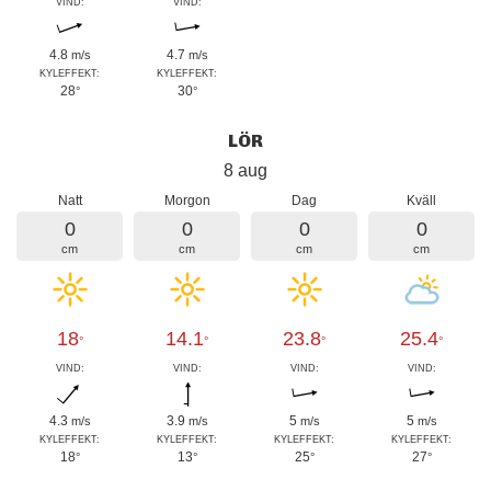
VIND:
VIND:
4.8
4.7
m/s
m/s
KYLEFFEKT:
KYLEFFEKT:
28
30
°
°
LÖR
8 aug
Natt
Morgon
Dag
Kväll
0
0
0
0
cm
cm
cm
cm
18
14.1
23.8
25.4
°
°
°
°
VIND:
VIND:
VIND:
VIND:
4.3
3.9
5
5
m/s
m/s
m/s
m/s
KYLEFFEKT:
KYLEFFEKT:
KYLEFFEKT:
KYLEFFEKT:
18
13
25
27
°
°
°
°