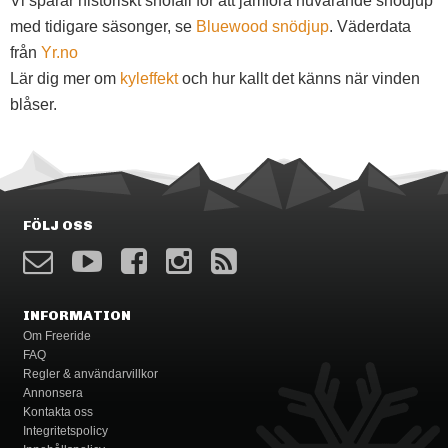
Vi sparar historiskt snöfall för att jämföra nuvarande snödjup
med tidigare säsonger, se
Bluewood snödjup
. Väderdata
från
Yr.no
Lär dig mer om
kyleffekt
och hur kallt det känns när vinden
blåser.
FÖLJ OSS
INFORMATION
Om Freeride
FAQ
Regler & användarvillkor
Annonsera
Kontakta oss
Integritetspolicy