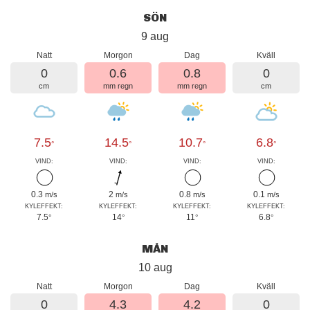
SÖN
9 aug
Natt
Morgon
Dag
Kväll
0
0.6
0.8
0
cm
mm regn
mm regn
cm
7.5
14.5
10.7
6.8
°
°
°
°
VIND:
VIND:
VIND:
VIND:
0.3
2
0.8
0.1
m/s
m/s
m/s
m/s
KYLEFFEKT:
KYLEFFEKT:
KYLEFFEKT:
KYLEFFEKT:
7.5
14
11
6.8
°
°
°
°
MÅN
10 aug
Natt
Morgon
Dag
Kväll
0
4.3
4.2
0