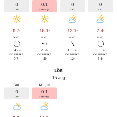
0
0.1
0
0
cm
mm regn
cm
cm
9.7
15.1
12.1
7.4
°
°
°
°
VIND:
VIND:
VIND:
VIND:
0.4
2
1.1
0.1
m/s
m/s
m/s
m/s
KYLEFFEKT:
KYLEFFEKT:
KYLEFFEKT:
KYLEFFEKT:
9.7
15
12
7.4
°
°
°
°
LÖR
15 aug
Natt
Morgon
0
0.1
cm
mm regn