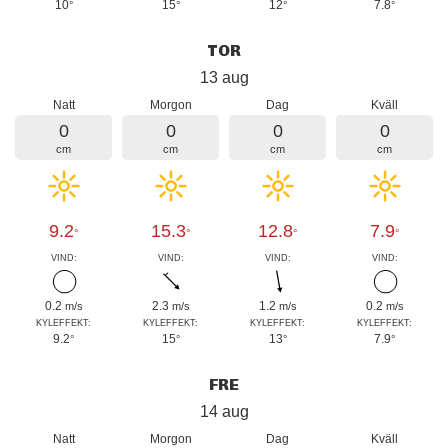
10
15
12
7.8
°
°
°
°
TOR
13 aug
Natt
Morgon
Dag
Kväll
0
0
0
0
cm
cm
cm
cm
9.2
15.3
12.8
7.9
°
°
°
°
VIND:
VIND:
VIND:
VIND:
0.2
2.3
1.2
0.2
m/s
m/s
m/s
m/s
KYLEFFEKT:
KYLEFFEKT:
KYLEFFEKT:
KYLEFFEKT:
9.2
15
13
7.9
°
°
°
°
FRE
14 aug
Natt
Morgon
Dag
Kväll