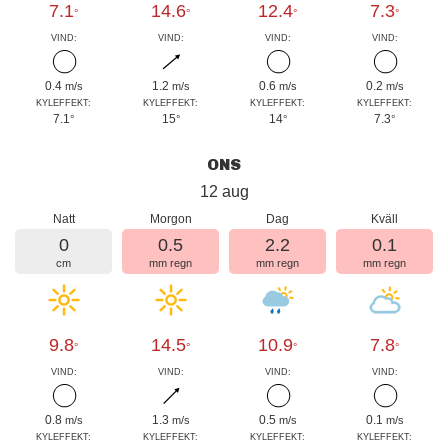
7.1
14.6
12.4
7.3
°
°
°
°
VIND:
VIND:
VIND:
VIND:
0.4
1.2
0.6
0.2
m/s
m/s
m/s
m/s
KYLEFFEKT:
KYLEFFEKT:
KYLEFFEKT:
KYLEFFEKT:
7.1
15
14
7.3
°
°
°
°
ONS
12 aug
Natt
Morgon
Dag
Kväll
0
0.5
2.2
0.1
cm
mm regn
mm regn
mm regn
9.8
14.5
10.9
7.8
°
°
°
°
VIND:
VIND:
VIND:
VIND:
0.8
1.3
0.5
0.1
m/s
m/s
m/s
m/s
KYLEFFEKT:
KYLEFFEKT:
KYLEFFEKT:
KYLEFFEKT: