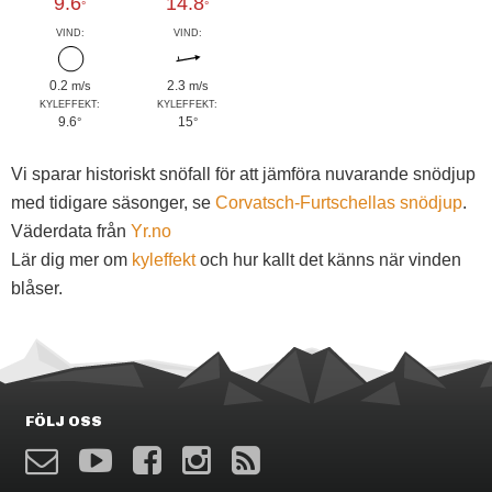
9.6
14.8
°
°
VIND:
VIND:
0.2
2.3
m/s
m/s
KYLEFFEKT:
KYLEFFEKT:
9.6
15
°
°
Vi sparar historiskt snöfall för att jämföra nuvarande snödjup
med tidigare säsonger, se
Corvatsch-Furtschellas snödjup
.
Väderdata från
Yr.no
Lär dig mer om
kyleffekt
och hur kallt det känns när vinden
blåser.
FÖLJ OSS