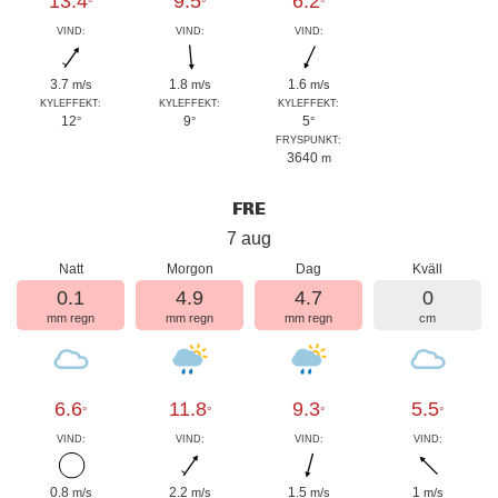
13.4
9.5
6.2
°
°
°
VIND:
VIND:
VIND:
3.7
1.8
1.6
m/s
m/s
m/s
KYLEFFEKT:
KYLEFFEKT:
KYLEFFEKT:
12
9
5
°
°
°
FRYSPUNKT:
3640
m
FRE
7 aug
Natt
Morgon
Dag
Kväll
0.1
4.9
4.7
0
mm regn
mm regn
mm regn
cm
6.6
11.8
9.3
5.5
°
°
°
°
VIND:
VIND:
VIND:
VIND:
0.8
2.2
1.5
1
m/s
m/s
m/s
m/s