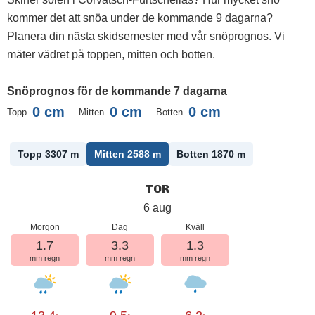
kommer det att snöa under de kommande 9 dagarna?
Planera din nästa skidsemester med vår snöprognos. Vi
mäter vädret på toppen, mitten och botten.
Snöprognos för de kommande 7 dagarna
0
cm
0
cm
0
cm
Topp
Mitten
Botten
Topp 3307
m
Mitten 2588
m
Botten 1870
m
TOR
6 aug
Morgon
Dag
Kväll
1.7
3.3
1.3
mm regn
mm regn
mm regn