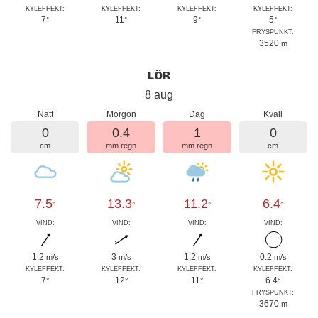
KYLEFFEKT:
KYLEFFEKT:
KYLEFFEKT:
KYLEFFEKT:
7
11
9
5
°
°
°
°
FRYSPUNKT:
3520
m
LÖR
8 aug
Natt
Morgon
Dag
Kväll
0
0.4
1
0
cm
mm regn
mm regn
cm
7.5
13.3
11.2
6.4
°
°
°
°
VIND:
VIND:
VIND:
VIND:
1.2
3
1.2
0.2
m/s
m/s
m/s
m/s
KYLEFFEKT:
KYLEFFEKT:
KYLEFFEKT:
KYLEFFEKT:
7
12
11
6.4
°
°
°
°
FRYSPUNKT:
3670
m