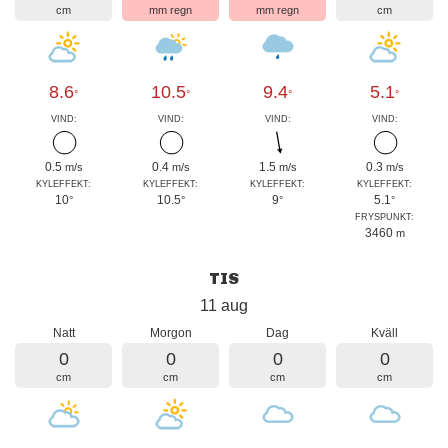
cm
mm regn
mm regn
cm
8.6
10.5
9.4
5.1
°
°
°
°
VIND:
VIND:
VIND:
VIND:
0.5
0.4
1.5
0.3
m/s
m/s
m/s
m/s
KYLEFFEKT:
KYLEFFEKT:
KYLEFFEKT:
KYLEFFEKT:
10
10.5
9
5.1
°
°
°
°
FRYSPUNKT:
3460
m
TIS
11 aug
Natt
Morgon
Dag
Kväll
0
0
0
0
cm
cm
cm
cm