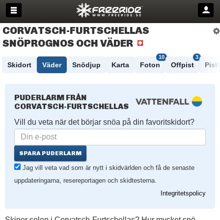
CORVATSCH-FURTSCHELLAS
SNÖPROGNOS OCH VÄDER
10
3
Skidort
Väder
Snödjup
Karta
Foton
Offpist
Pist
PUDERLARM FRÅN
CORVATSCH-FURTSCHELLAS
Vill du veta när det börjar snöa på din favoritskidort?
SPARA PUDERLARM
Jag vill veta vad som är nytt i skidvärlden och få de senaste
uppdateringarna, resereportagen och skidtesterna.
Integritetspolicy
Skiner solen i Corvatsch-Furtschellas? Hur mycket snö