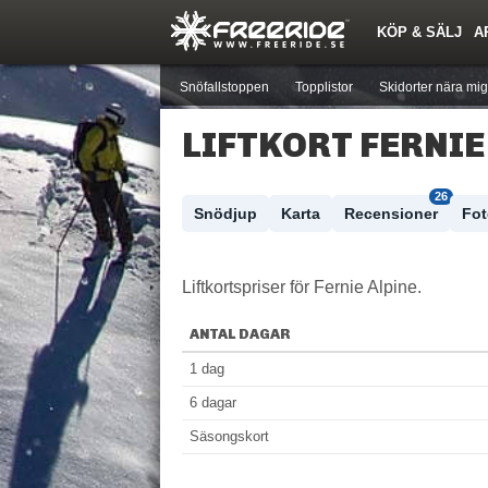
KÖP & SÄLJ
A
Nyheter
Nya inlägg
Skidor
Årets Krasch
Pjäxor
Quiz
Forumlista
Events
Sök
Profiler
Medlemmar
Utrustn
Snöfallstoppen
Topplistor
Skidorter nära mig
LIFTKORT FERNIE
26
Skidort
Väder
Snödjup
Karta
Recensioner
Fo
Liftkortspriser för Fernie Alpine.
ANTAL DAGAR
1 dag
6 dagar
Säsongskort