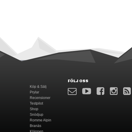
FÖLJ OSS
Köp & Sälj
Prylar
Recensioner
Testpilot
Shop
Snödjup
Romme Alpin
Branäs
Kläppen