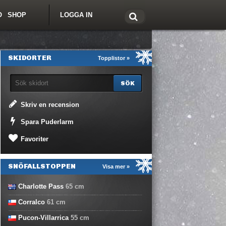
O
SHOP
LOGGA IN
tt om Freeride.se
SKIDORTER
Topplistor »
Skriv en recension
Spara Puderlarm
Favoriter
SNÖFALLSTOPPEN
Visa mer »
Charlotte Pass
65
cm
Corralco
61
cm
Pucon-Villarrica
55
cm