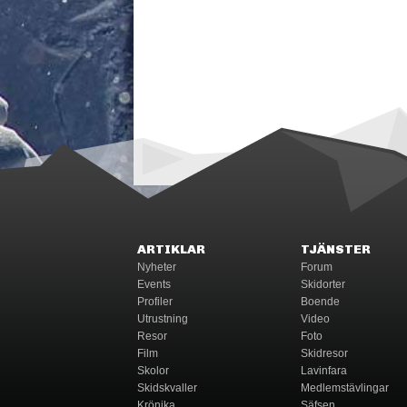
ARTIKLAR
TJÄNSTER
Nyheter
Forum
Events
Skidorter
Profiler
Boende
Utrustning
Video
Resor
Foto
Film
Skidresor
Skolor
Lavinfara
Skidskvaller
Medlemstävlingar
Krönika
Säfsen