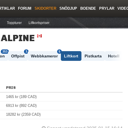
RTIKLAR
FORUM
SKIDORTER
SNÖDJUP
BOENDE
PRYLAR
VIDE
ing
Regler/Hjälp
Resor
Film
Skolor
Lavinsäkerhet
Tricktips
Krönika
Ny
Toppturer
Liftkortspriser
 ALPINE
353
3
5
ton
Offpist
Webbkameror
Liftkort
Pistkarta
Hotell
PRIS
1465 kr (189 CAD)
6913 kr (892 CAD)
18282 kr (2359 CAD)