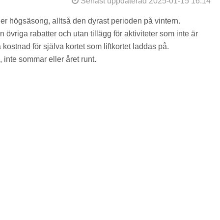
Senast uppdaterad 2025-01-15 16:14
der högsäsong, alltså den dyrast perioden på vintern.
övriga rabatter och utan tillägg för aktiviteter som inte är
kostnad för själva kortet som liftkortet laddas på.
 inte sommar eller året runt.