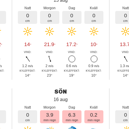
13 aug
l
Natt
Morgon
Dag
Kväll
Natt
0
0
0
0
0
cm
cm
cm
cm
cm
2
14
21.9
17.2
10
13.
°
°
°
°
°
:
VIND:
VIND:
VIND:
VIND:
VIND
1.2
2
0.6
0.9
1.3
/s
m/s
m/s
m/s
m/s
m
KT:
KYLEFFEKT:
KYLEFFEKT:
KYLEFFEKT:
KYLEFFEKT:
KYLEFFE
14
23
19
10
14
°
°
°
°
°
SÖN
16 aug
l
Natt
Morgon
Dag
Kväll
Natt
0
3.9
6.3
0.2
0
cm
mm regn
mm regn
mm regn
cm