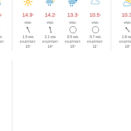
5
14.9
14.2
13.3
10.5
10.
°
°
°
°
°
:
VIND:
VIND:
VIND:
VIND:
VIND
1.5
2.1
0.5
0.7
1.6
/s
m/s
m/s
m/s
m/s
m
KT:
KYLEFFEKT:
KYLEFFEKT:
KYLEFFEKT:
KYLEFFEKT:
KYLEFFE
15
14
15
11
10
°
°
°
°
°