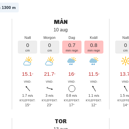
n 1300
m
MÅN
10 aug
Natt
Morgon
Dag
Kväll
Natt
0
0
0.7
0.8
0
cm
cm
mm regn
mm regn
cm
15.1
21.7
16
11.5
13.
°
°
°
°
VIND:
VIND:
VIND:
VIND:
VIND
1.7
3
0.8
1.1
1.5
m/s
m/s
m/s
m/s
m
KYLEFFEKT:
KYLEFFEKT:
KYLEFFEKT:
KYLEFFEKT:
KYLEFFE
15
23
17
12
14
°
°
°
°
°
TOR