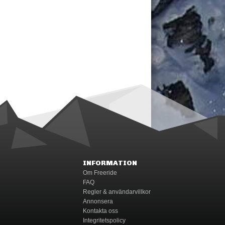
INFORMATION
Om Freeride
FAQ
Regler & användarvillkor
Annonsera
Kontakta oss
Integritetspolicy