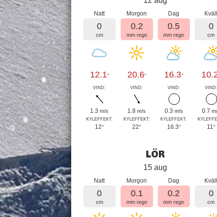
12 aug
Natt
Morgon
Dag
Kväl
0
0.2
0.5
0
cm
mm regn
mm regn
cm
12.1
20.6
16.3
10.
°
°
°
VIND:
VIND:
VIND:
VIND
1.3
1.8
0.3
0.7
m/s
m/s
m/s
m
KYLEFFEKT:
KYLEFFEKT:
KYLEFFEKT:
KYLEFFE
12
22
16.3
11
°
°
°
°
LÖR
15 aug
Natt
Morgon
Dag
Kväl
0
0.1
0.2
0
cm
mm regn
mm regn
cm