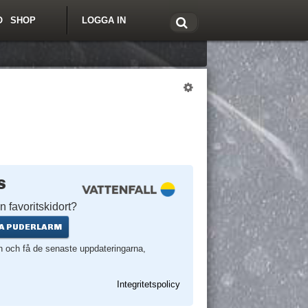
O
SHOP
LOGGA IN
tt om Freeride.se
S
n favoritskidort?
A PUDERLARM
en och få de senaste uppdateringarna,
Integritetspolicy