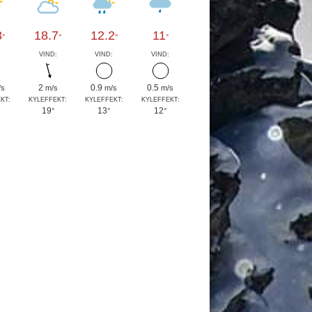
3
18.7
12.2
11
°
°
°
°
:
VIND:
VIND:
VIND:
2
0.9
0.5
/s
m/s
m/s
m/s
KT:
KYLEFFEKT:
KYLEFFEKT:
KYLEFFEKT:
19
13
12
°
°
°