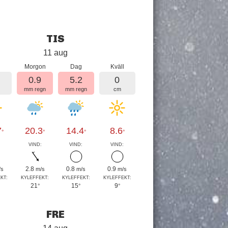
TIS
11 aug
Morgon
Dag
Kväll
0.9
5.2
0
mm regn
mm regn
cm
7
20.3
14.4
8.6
°
°
°
°
:
VIND:
VIND:
VIND:
2.8
0.8
0.9
/s
m/s
m/s
m/s
KT:
KYLEFFEKT:
KYLEFFEKT:
KYLEFFEKT:
21
15
9
°
°
°
FRE