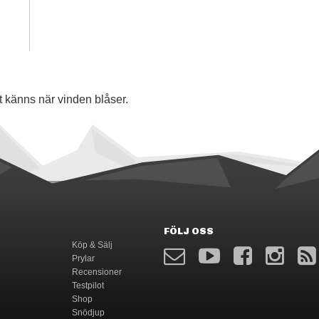
t känns när vinden blåser.
FÖLJ OSS
Köp & Sälj
Prylar
Recensioner
Testpilot
Shop
Snödjup