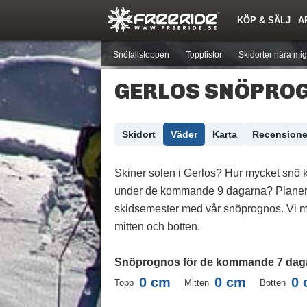
KÖP & SÄLJ
A
Nyheter
Nya inlägg
Skidor
Årets Krasch
Pjäxor
Quiz
Forumlista
Events
Sök
Profiler
Medlemmar
Utrustn
Snöfallstoppen
Topplistor
Skidorter nära mig
GERLOS SNÖPROG
Skidort
Väder
Karta
Recensione
Skiner solen i Gerlos? Hur mycket snö 
under de kommande 9 dagarna? Planer
skidsemester med vår snöprognos. Vi m
mitten och botten.
Snöprognos för de kommande 7 dag
0
cm
0
cm
0
Topp
Mitten
Botten