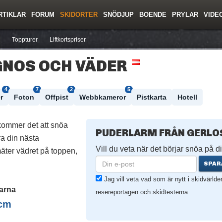
RTIKLAR
FORUM
SKIDORTER
SNÖDJUP
BOENDE
PRYLAR
VIDE
ing
Regler/Hjälp
Resor
Film
Skolor
Lavinsäkerhet
Tricktips
Krönika
Ny
Toppturer
Liftkortspriser
NOS OCH VÄDER
4
7
2
5
r
Foton
Offpist
Webbkameror
Pistkarta
Hotell
kommer det att snöa
PUDERLARM FRÅN GERLO
a din nästa
Vill du veta när det börjar snöa på di
äter vädret på toppen,
SPAR
Jag vill veta vad som är nytt i skidvärld
arna
resereportagen och skidtesterna.
cm