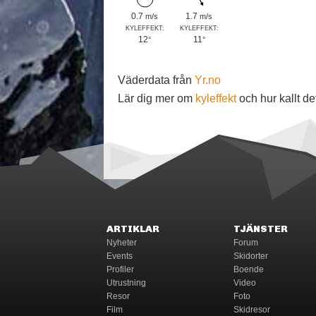
0.7
1.7
m/s
m/s
KYLEFFEKT:
KYLEFFEKT:
12
11
°
°
Väderdata från
Yr.no
Lär dig mer om
kyleffekt
och hur kallt de
ARTIKLAR
TJÄNSTER
Nyheter
Forum
Events
Skidorter
Profiler
Boende
Utrustning
Video
Resor
Foto
Film
Skidresor