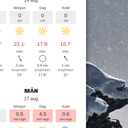
14 aug
Morgon
Dag
Kväll
0
0
0
cm
cm
cm
7
22.1
17.8
10.7
°
°
°
°
:
VIND:
VIND:
VIND:
2
0.4
1
/s
m/s
m/s
m/s
KT:
KYLEFFEKT:
KYLEFFEKT:
KYLEFFEKT:
23
17.8
11
°
°
°
MÅN
17 aug
Morgon
Dag
Kväll
0.5
4.5
0.6
mm regn
mm regn
mm regn