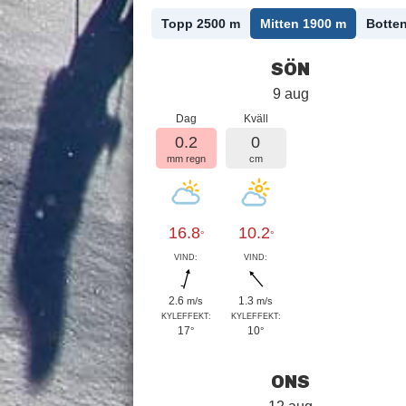
Topp 2500
m
Mitten 1900
m
Botte
SÖN
9 aug
Dag
Kväll
0.2
0
mm regn
cm
16.8
10.2
°
°
VIND:
VIND:
2.6
1.3
m/s
m/s
KYLEFFEKT:
KYLEFFEKT:
17
10
°
°
ONS