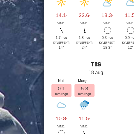
14.1
22.6
18.3
11.
°
°
°
VIND:
VIND:
VIND:
VIND
1.7
1.8
0.3
0.9
m/s
m/s
m/s
m
KYLEFFEKT:
KYLEFFEKT:
KYLEFFEKT:
KYLEFFE
14
24
18.3
12
°
°
°
°
TIS
18 aug
Natt
Morgon
0.1
5.3
mm regn
mm regn
10.8
11.5
°
°
VIND:
VIND: