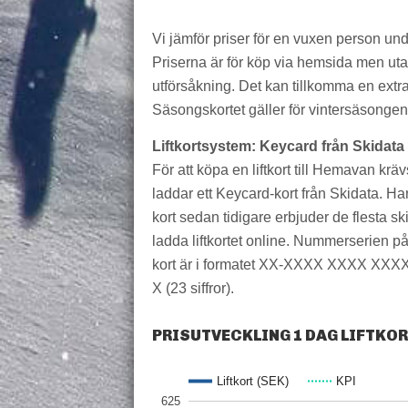
Vi jämför priser för en vuxen person un
Priserna är för köp via hemsida men utan 
utförsåkning. Det kan tillkomma en extra 
Säsongskortet gäller för vintersäsongen,
Liftkortsystem: Keycard från Skidata
För att köpa en liftkort till Hemavan kräv
laddar ett Keycard-kort från Skidata. Ha
kort sedan tidigare erbjuder de flesta ski
ladda liftkortet online. Nummerserien på
kort är i formatet XX-XXXX XXXX XX
X (23 siffror).
PRISUTVECKLING 1 DAG LIFTKO
Liftkort (SEK)
KPI
625