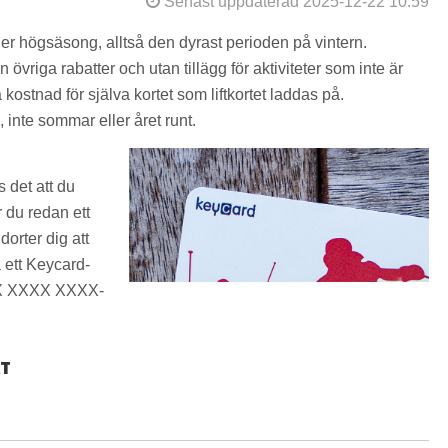
Senast uppdaterad 2025-12-22 10:59
der högsäsong, alltså den dyrast perioden på vintern.
övriga rabatter och utan tillägg för aktiviteter som inte är
kostnad för själva kortet som liftkortet laddas på.
 inte sommar eller året runt.
s det att du
r du redan ett
dorter dig att
 ett Keycard-
XX XXXX XXXX-
RT