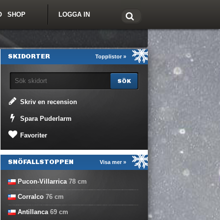
O
SHOP
LOGGA IN
tt om Freeride.se
SKIDORTER
Topplistor »
Skriv en recension
Spara Puderlarm
Favoriter
SNÖFALLSTOPPEN
Visa mer »
Pucon-Villarrica
78
cm
Corralco
76
cm
Antillanca
69
cm