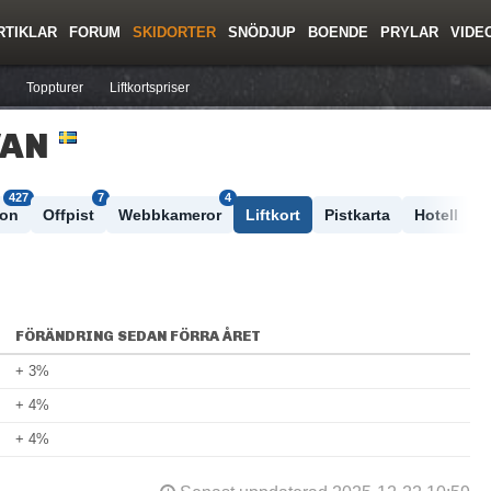
RTIKLAR
FORUM
SKIDORTER
SNÖDJUP
BOENDE
PRYLAR
VIDE
ing
Regler/Hjälp
Resor
Film
Skolor
Lavinsäkerhet
Tricktips
Krönika
Ny
Toppturer
Liftkortspriser
VAN
427
7
4
ton
Offpist
Webbkameror
Liftkort
Pistkarta
Hotell
FÖRÄNDRING SEDAN FÖRRA ÅRET
+ 3%
+ 4%
+ 4%