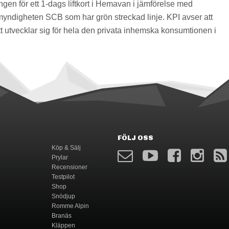
ingen för ett 1-dags liftkort i Hemavan i jämförelse med
myndigheten SCB som har grön streckad linje. KPI avser att
 utvecklar sig för hela den privata inhemska konsumtionen i
FÖLJ OSS
Köp & Sälj
Prylar
Recensioner
Testpilot
Shop
Snödjup
Romme Alpin
Branäs
Kläppen