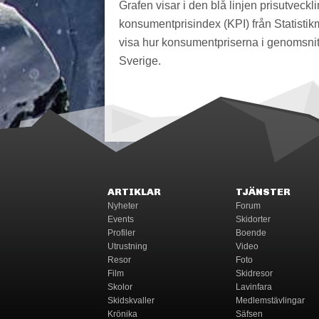
Grafen visar i den blå linjen prisutveckl
konsumentprisindex (KPI) från Statistik
visa hur konsumentpriserna i genomsnitt
Sverige.
ARTIKLAR
TJÄNSTER
Nyheter
Forum
Events
Skidorter
Profiler
Boende
Utrustning
Video
Resor
Foto
Film
Skidresor
Skolor
Lavinfara
Skidskvaller
Medlemstävlingar
Krönika
Säfsen