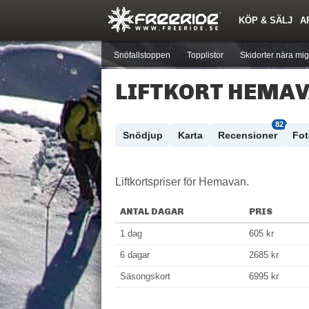
KÖP & SÄLJ
A
Nyheter
Nya inlägg
Skidor
Årets Krasch
Pjäxor
Quiz
Forumlista
Events
Sök
Profiler
Medlemmar
Utrustn
Snöfallstoppen
Topplistor
Skidorter nära mig
LIFTKORT HEMA
82
Skidort
Väder
Snödjup
Karta
Recensioner
Fo
Liftkortspriser för Hemavan.
ANTAL DAGAR
PRIS
1 dag
605 kr
6 dagar
2685 kr
Säsongskort
6995 kr