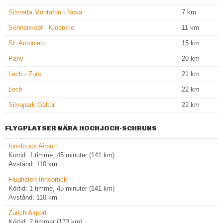
Silvretta Montafon - Nova
7
km
Sonnenkopf - Klösterle
11
km
St. Antönien
15
km
Pany
20
km
Lech - Zürs
21
km
Lech
22
km
Silvapark Galtür
22
km
FLYGPLATSER NÄRA HOCHJOCH-SCHRUNS
Innsbruck Airport
Körtid: 1 timme, 45 minuter (141 km)
Avstånd: 110 km
Flughafen Innsbruck
Körtid: 1 timme, 45 minuter (141 km)
Avstånd: 110 km
Zurich Airport
Körtid: 2 timmar (173 km)