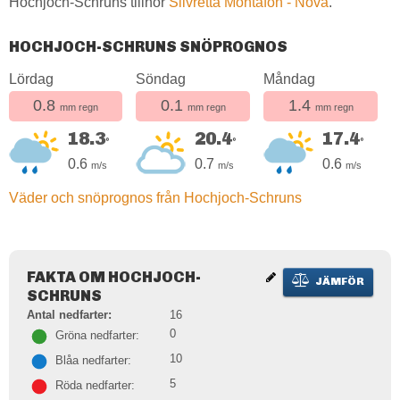
Hochjoch-Schruns tillhör
Silvretta Montafon - Nova
.
HOCHJOCH-SCHRUNS SNÖPROGNOS
Lördag
Söndag
Måndag
0.8
0.1
1.4
mm regn
mm regn
mm regn
18.3
20.4
17.4
°
°
°
0.6
0.7
0.6
m/s
m/s
m/s
Väder och snöprognos från Hochjoch-Schruns
FAKTA OM HOCHJOCH-
JÄMFÖR
SCHRUNS
Antal nedfarter:
16
0
Gröna nedfarter:
10
Blåa nedfarter:
5
Röda nedfarter: