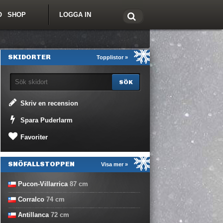
O
SHOP
LOGGA IN
tt om Freeride.se
SKIDORTER
Topplistor »
Skriv en recension
Spara Puderlarm
Favoriter
SNÖFALLSTOPPEN
Visa mer »
Pucon-Villarrica
87
cm
Corralco
74
cm
Antillanca
72
cm