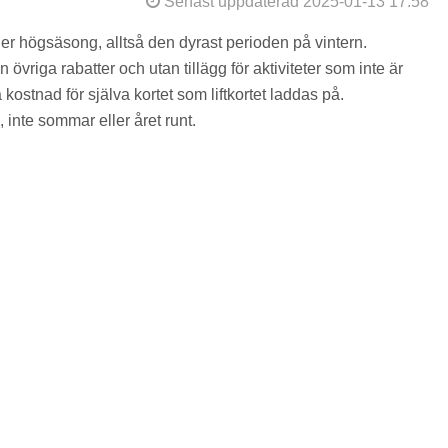
Senast uppdaterad 2025-01-13 17:58
der högsäsong, alltså den dyrast perioden på vintern.
övriga rabatter och utan tillägg för aktiviteter som inte är
kostnad för själva kortet som liftkortet laddas på.
 inte sommar eller året runt.