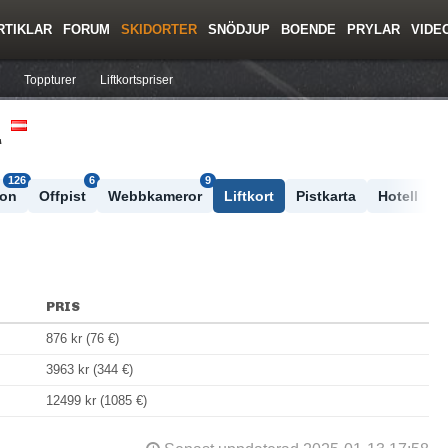
RTIKLAR
FORUM
SKIDORTER
SNÖDJUP
BOENDE
PRYLAR
VIDE
ing
Regler/Hjälp
Resor
Film
Skolor
Lavinsäkerhet
Tricktips
Krönika
Ny
Toppturer
Liftkortspriser
L
126
6
9
ton
Offpist
Webbkameror
Liftkort
Pistkarta
Hotell
PRIS
876 kr (76 €)
3963 kr (344 €)
12499 kr (1085 €)