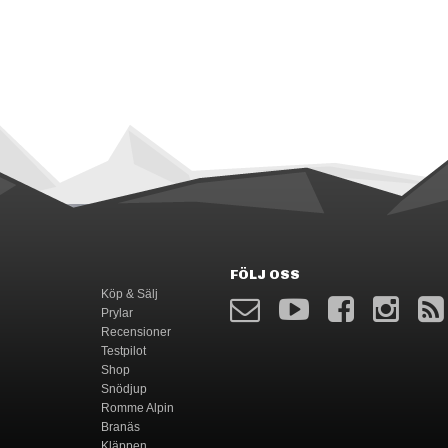
FÖLJ OSS
Köp & Sälj
Prylar
Recensioner
Testpilot
Shop
Snödjup
Romme Alpin
Branäs
Kläppen