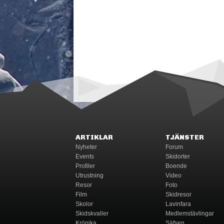
ARTIKLAR
TJÄNSTER
Nyheter
Forum
Events
Skidorter
Profiler
Boende
Utrustning
Video
Resor
Foto
Film
Skidresor
Skolor
Lavinfara
Skidskvaller
Medlemstävlingar
Krönika
Säfsen