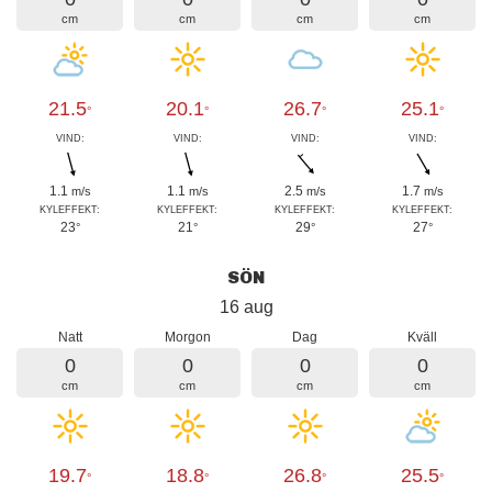
cm
cm
cm
cm
21.5
20.1
26.7
25.1
°
°
°
°
VIND:
VIND:
VIND:
VIND:
1.1
1.1
2.5
1.7
m/s
m/s
m/s
m/s
KYLEFFEKT:
KYLEFFEKT:
KYLEFFEKT:
KYLEFFEKT:
23
21
29
27
°
°
°
°
SÖN
16 aug
Natt
Morgon
Dag
Kväll
0
0
0
0
cm
cm
cm
cm
19.7
18.8
26.8
25.5
°
°
°
°