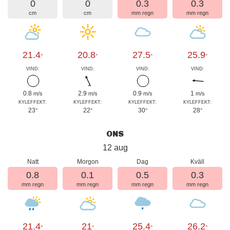
0
0
0.3
0.3
cm
cm
mm regn
mm regn
21.4
20.8
27.5
25.9
°
°
°
°
VIND:
VIND:
VIND:
VIND:
0.8
2.9
0.9
1
m/s
m/s
m/s
m/s
KYLEFFEKT:
KYLEFFEKT:
KYLEFFEKT:
KYLEFFEKT:
23
22
30
28
°
°
°
°
ONS
12 aug
Natt
Morgon
Dag
Kväll
0.8
0.1
0.5
0.3
mm regn
mm regn
mm regn
mm regn
21.4
21
25.4
26.2
°
°
°
°