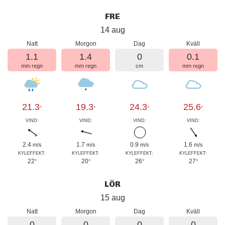
FRE
14 aug
Natt
Morgon
Dag
Kväll
1.1
1.4
0
0.1
mm regn
mm regn
cm
mm regn
21.3
19.3
24.3
25.6
°
°
°
°
VIND:
VIND:
VIND:
VIND:
2.4
1.7
0.9
1.6
m/s
m/s
m/s
m/s
KYLEFFEKT:
KYLEFFEKT:
KYLEFFEKT:
KYLEFFEKT:
22
20
26
27
°
°
°
°
LÖR
15 aug
Natt
Morgon
Dag
Kväll
0
0
0
0