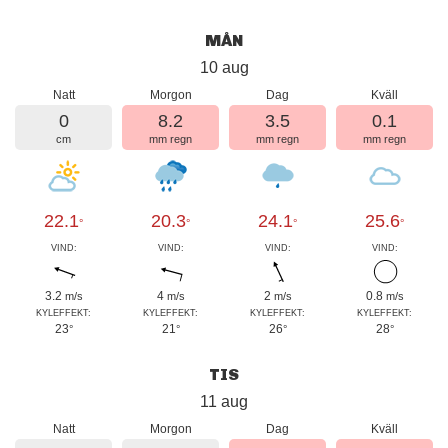
MÅN
10 aug
Natt
Morgon
Dag
Kväll
0
8.2
3.5
0.1
cm
mm regn
mm regn
mm regn
22.1
20.3
24.1
25.6
°
°
°
°
VIND:
VIND:
VIND:
VIND:
3.2
4
2
0.8
m/s
m/s
m/s
m/s
KYLEFFEKT:
KYLEFFEKT:
KYLEFFEKT:
KYLEFFEKT:
23
21
26
28
°
°
°
°
TIS
11 aug
Natt
Morgon
Dag
Kväll