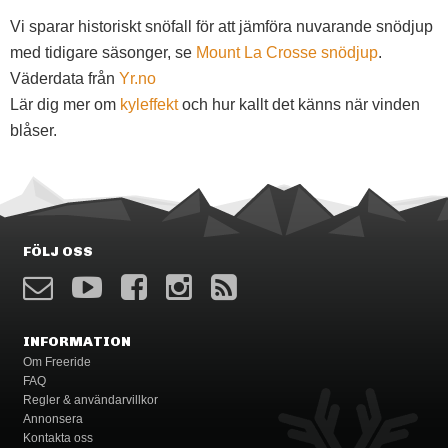
Vi sparar historiskt snöfall för att jämföra nuvarande snödjup
med tidigare säsonger, se
Mount La Crosse snödjup
.
Väderdata från
Yr.no
Lär dig mer om
kyleffekt
och hur kallt det känns när vinden
blåser.
FÖLJ OSS
INFORMATION
Om Freeride
FAQ
Regler & användarvillkor
Annonsera
Kontakta oss