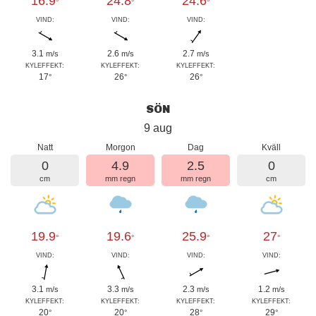
16.9
24.8
24.6
°
°
°
VIND:
VIND:
VIND:
3.1
2.6
2.7
m/s
m/s
m/s
KYLEFFEKT:
KYLEFFEKT:
KYLEFFEKT:
17
26
26
°
°
°
SÖN
9 aug
Natt
Morgon
Dag
Kväll
0
4.9
2.5
0
cm
mm regn
mm regn
cm
19.9
19.6
25.9
27
°
°
°
°
VIND:
VIND:
VIND:
VIND:
3.1
3.3
2.3
1.2
m/s
m/s
m/s
m/s
KYLEFFEKT:
KYLEFFEKT:
KYLEFFEKT:
KYLEFFEKT:
20
20
28
29
°
°
°
°