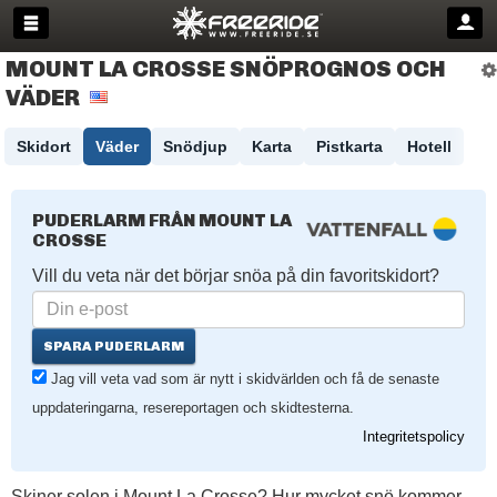
MOUNT LA CROSSE SNÖPROGNOS OCH
VÄDER
Skidort
Väder
Snödjup
Karta
Pistkarta
Hotell
PUDERLARM FRÅN MOUNT LA
CROSSE
Vill du veta när det börjar snöa på din favoritskidort?
SPARA PUDERLARM
Jag vill veta vad som är nytt i skidvärlden och få de senaste
uppdateringarna, resereportagen och skidtesterna.
Integritetspolicy
Skiner solen i Mount La Crosse? Hur mycket snö kommer