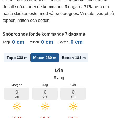
det att snöa under de kommande 9 dagarna? Planera din
nästa skidsemester med vår snöprognos. Vi mäter vädret på
toppen, mitten och botten.
Snöprognos för de kommande 7 dagarna
0
cm
0
cm
0
cm
Topp
Mitten
Botten
Topp 338
m
Mitten 260
m
Botten 181
m
LÖR
8 aug
Morgon
Dag
Kväll
0
0
0
cm
cm
cm