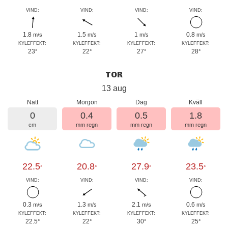
VIND:
VIND:
VIND:
VIND:
1.8
1.5
1
0.8
m/s
m/s
m/s
m/s
KYLEFFEKT:
KYLEFFEKT:
KYLEFFEKT:
KYLEFFEKT:
23
22
27
28
°
°
°
°
TOR
13 aug
Natt
Morgon
Dag
Kväll
0
0.4
0.5
1.8
cm
mm regn
mm regn
mm regn
22.5
20.8
27.9
23.5
°
°
°
°
VIND:
VIND:
VIND:
VIND:
0.3
1.3
2.1
0.6
m/s
m/s
m/s
m/s
KYLEFFEKT:
KYLEFFEKT:
KYLEFFEKT:
KYLEFFEKT:
22.5
22
30
25
°
°
°
°