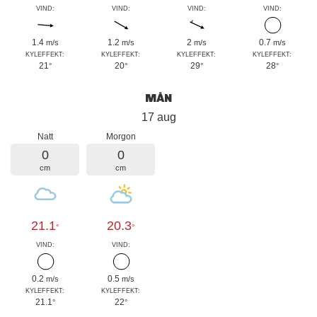
VIND:
VIND:
VIND:
VIND:
1.4
1.2
2
0.7
m/s
m/s
m/s
m/s
KYLEFFEKT:
KYLEFFEKT:
KYLEFFEKT:
KYLEFFEKT:
21
20
29
28
°
°
°
°
MÅN
17 aug
Natt
Morgon
0
0
cm
cm
21.1
20.3
°
°
VIND:
VIND:
0.2
0.5
m/s
m/s
KYLEFFEKT:
KYLEFFEKT:
21.1
22
°
°