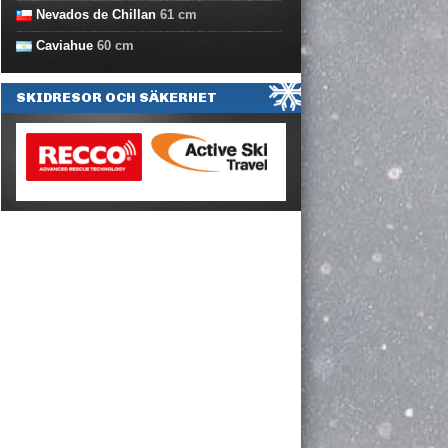
Nevados de Chillan
61
cm
Caviahue
60
cm
SKIDRESOR OCH SÄKERHET