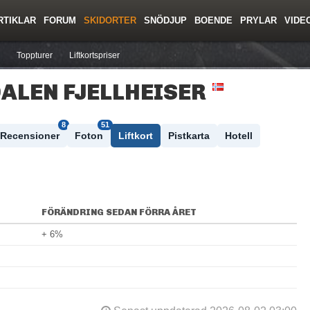
RTIKLAR
FORUM
SKIDORTER
SNÖDJUP
BOENDE
PRYLAR
VIDE
ing
Regler/Hjälp
Resor
Film
Skolor
Lavinsäkerhet
Tricktips
Krönika
Ny
Toppturer
Liftkortspriser
ALEN FJELLHEISER
8
51
Recensioner
Foton
Liftkort
Pistkarta
Hotell
FÖRÄNDRING SEDAN FÖRRA ÅRET
+ 6%