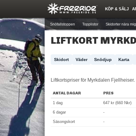
KÖP & SÄLJ
A
Nyheter
Nya inlägg
Skidor
Årets Krasch
Pjäxor
Quiz
Forumlista
Events
Sök
Profiler
Medlemmar
Utrustn
Snöfallstoppen
Topplistor
Skidorter nära mig
LIFTKORT MYRKD
Skidort
Väder
Snödjup
Karta
Liftkortspriser för Myrkdalen Fjellheiser.
ANTAL DAGAR
PRIS
1 dag
647 kr (660 Nkr)
6 dagar
-
Säsongskort
-