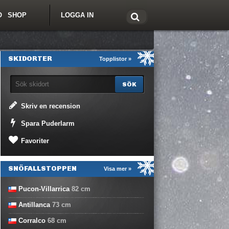
O
SHOP
LOGGA IN
tt om Freeride.se
SKIDORTER
Topplistor »
Skriv en recension
Spara Puderlarm
Favoriter
SNÖFALLSTOPPEN
Visa mer »
Pucon-Villarrica
82
cm
Antillanca
73
cm
Corralco
68
cm