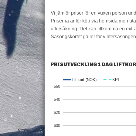
Vi jämför priser för en vuxen person un
Priserna är för köp via hemsida men utan 
utförsåkning. Det kan tillkomma en extra 
Säsongskortet gäller för vintersäsongen,
PRISUTVECKLING 1 DAG LIFTKO
Liftkort (NOK)
KPI
660
640
620
600