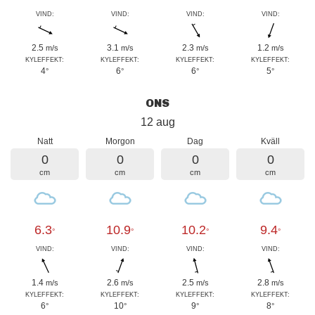
VIND:
VIND:
VIND:
VIND:
2.5
3.1
2.3
1.2
m/s
m/s
m/s
m/s
KYLEFFEKT:
KYLEFFEKT:
KYLEFFEKT:
KYLEFFEKT:
4
6
6
5
°
°
°
°
ONS
12 aug
Natt
Morgon
Dag
Kväll
0
0
0
0
cm
cm
cm
cm
6.3
10.9
10.2
9.4
°
°
°
°
VIND:
VIND:
VIND:
VIND:
1.4
2.6
2.5
2.8
m/s
m/s
m/s
m/s
KYLEFFEKT:
KYLEFFEKT:
KYLEFFEKT:
KYLEFFEKT:
6
10
9
8
°
°
°
°