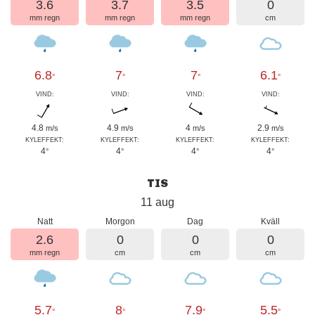
3.6
3.7
3.5
0
mm regn
mm regn
mm regn
cm
6.8
7
7
6.1
°
°
°
°
VIND:
VIND:
VIND:
VIND:
4.8
4.9
4
2.9
m/s
m/s
m/s
m/s
KYLEFFEKT:
KYLEFFEKT:
KYLEFFEKT:
KYLEFFEKT:
4
4
4
4
°
°
°
°
TIS
11 aug
Natt
Morgon
Dag
Kväll
2.6
0
0
0
mm regn
cm
cm
cm
5.7
8
7.9
5.5
°
°
°
°