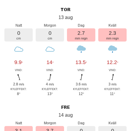
TOR
13 aug
Natt
Morgon
Dag
Kväll
0
0
2.7
2.3
cm
cm
mm regn
mm regn
9.9
14
13.5
12.2
°
°
°
°
VIND:
VIND:
VIND:
VIND:
2.8
4
3.6
3
m/s
m/s
m/s
m/s
KYLEFFEKT:
KYLEFFEKT:
KYLEFFEKT:
KYLEFFEKT:
8
13
12
11
°
°
°
°
FRE
14 aug
Natt
Morgon
Dag
Kväll
3.1
3.7
0
0