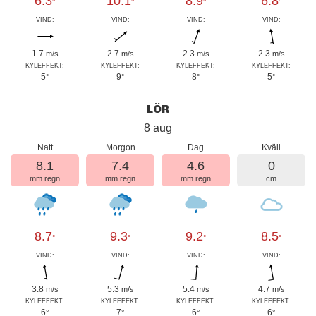
6.3
10.1
8.9
6.8
°
°
°
°
VIND:
VIND:
VIND:
VIND:
1.7
2.7
2.3
2.3
m/s
m/s
m/s
m/s
KYLEFFEKT:
KYLEFFEKT:
KYLEFFEKT:
KYLEFFEKT:
5
9
8
5
°
°
°
°
LÖR
8 aug
Natt
Morgon
Dag
Kväll
8.1
7.4
4.6
0
mm regn
mm regn
mm regn
cm
8.7
9.3
9.2
8.5
°
°
°
°
VIND:
VIND:
VIND:
VIND:
3.8
5.3
5.4
4.7
m/s
m/s
m/s
m/s
KYLEFFEKT:
KYLEFFEKT:
KYLEFFEKT:
KYLEFFEKT:
6
7
6
6
°
°
°
°