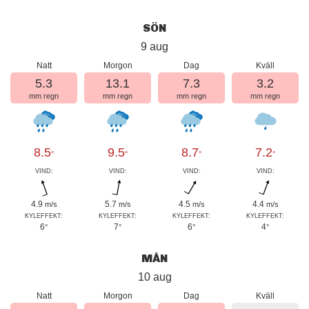
SÖN
9 aug
Natt
Morgon
Dag
Kväll
5.3
13.1
7.3
3.2
mm regn
mm regn
mm regn
mm regn
8.5
9.5
8.7
7.2
°
°
°
°
VIND:
VIND:
VIND:
VIND:
4.9
5.7
4.5
4.4
m/s
m/s
m/s
m/s
KYLEFFEKT:
KYLEFFEKT:
KYLEFFEKT:
KYLEFFEKT:
6
7
6
4
°
°
°
°
MÅN
10 aug
Natt
Morgon
Dag
Kväll