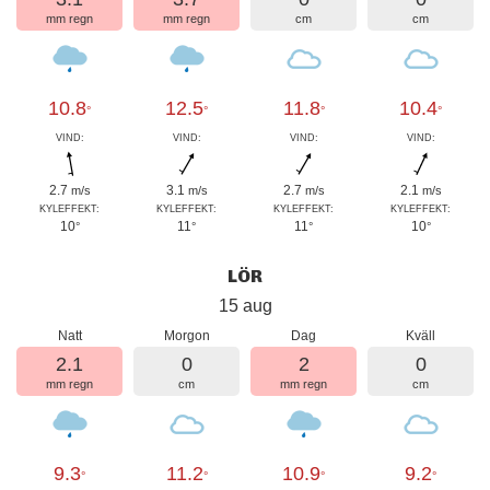
mm regn
mm regn
cm
cm
10.8
12.5
11.8
10.4
°
°
°
°
VIND:
VIND:
VIND:
VIND:
2.7
3.1
2.7
2.1
m/s
m/s
m/s
m/s
KYLEFFEKT:
KYLEFFEKT:
KYLEFFEKT:
KYLEFFEKT:
10
11
11
10
°
°
°
°
LÖR
15 aug
Natt
Morgon
Dag
Kväll
2.1
0
2
0
mm regn
cm
mm regn
cm
9.3
11.2
10.9
9.2
°
°
°
°