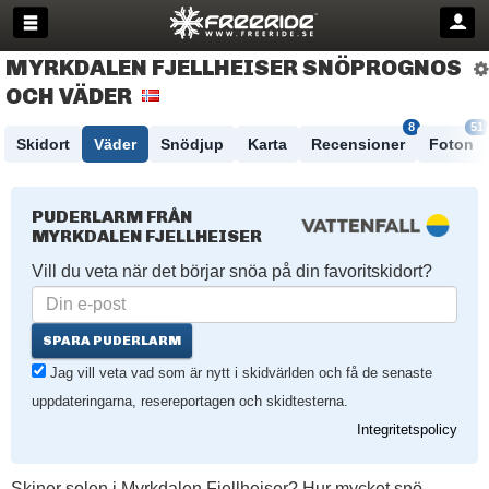
MYRKDALEN FJELLHEISER SNÖPROGNOS
OCH VÄDER
8
51
Skidort
Väder
Snödjup
Karta
Recensioner
Foton
PUDERLARM FRÅN
MYRKDALEN FJELLHEISER
Vill du veta när det börjar snöa på din favoritskidort?
SPARA PUDERLARM
Jag vill veta vad som är nytt i skidvärlden och få de senaste
uppdateringarna, resereportagen och skidtesterna.
Integritetspolicy
Skiner solen i Myrkdalen Fjellheiser? Hur mycket snö