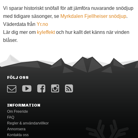
Vi sparar historiskt snöfall för att jämföra nuvarande snödjup
med tidigare säsonger, se
Myrkdalen Fjellheiser snödjup
.
Väderdata från
Yr.no
Lär dig mer om
kyleffekt
och hur kallt det känns när vinden
blåser.
FÖLJ OSS
INFORMATION
Om Freeride
FAQ
Regler & användarvillkor
Annonsera
Kontakta oss