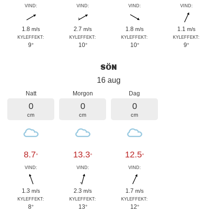
VIND:
VIND:
VIND:
VIND:
1.8
2.7
1.8
1.1
m/s
m/s
m/s
m/s
KYLEFFEKT:
KYLEFFEKT:
KYLEFFEKT:
KYLEFFEKT:
9
10
10
9
°
°
°
°
SÖN
16 aug
Natt
Morgon
Dag
0
0
0
cm
cm
cm
8.7
13.3
12.5
°
°
°
VIND:
VIND:
VIND:
1.3
2.3
1.7
m/s
m/s
m/s
KYLEFFEKT:
KYLEFFEKT:
KYLEFFEKT:
8
13
12
°
°
°