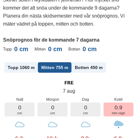
kommer det att snöa under de kommande 9 dagarna?
Planera din nästa skidsemester med vår snöprognos. Vi
mäter vädret på toppen, mitten och botten.
Snöprognos för de kommande 7 dagarna
0
cm
0
cm
0
cm
Topp
Mitten
Botten
Topp 1060
m
Mitten 755
m
Botten 450
m
FRE
7 aug
Natt
Morgon
Dag
Kväll
0
0
0
0.9
cm
cm
cm
mm regn