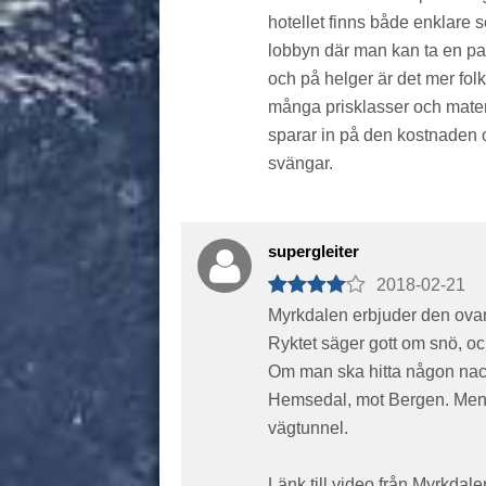
hotellet finns både enklare s
lobbyn där man kan ta en p
och på helger är det mer fol
många prisklasser och maten 
sparar in på den kostnaden o
svängar.
supergleiter
2018-02-21
Myrkdalen erbjuder den ovanl
Ryktet säger gott om snö, oc
Om man ska hitta någon nackde
Hemsedal, mot Bergen. Men 
vägtunnel.
Länk till video från Myrkdal