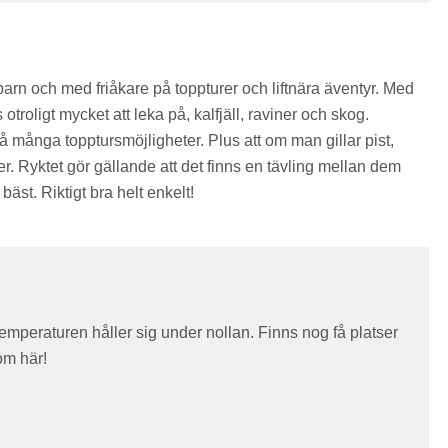
rn och med friåkare på toppturer och liftnära äventyr. Med
s otroligt mycket att leka på, kalfjäll, raviner och skog.
å många topptursmöjligheter. Plus att om man gillar pist,
rer. Ryktet gör gällande att det finns en tävling mellan dem
bäst. Riktigt bra helt enkelt!
mperaturen håller sig under nollan. Finns nog få platser
om här!