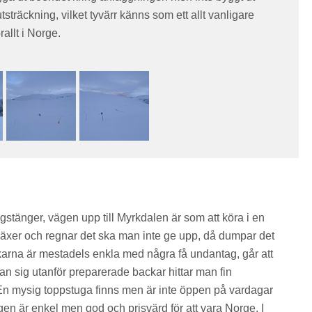
träckning, vilket tyvärr känns som ett allt vanligare
allt i Norge.
gstänger, vägen upp till Myrkdalen är som att köra i en
växer och regnar det ska man inte ge upp, då dumpar det
karna är mestadels enkla med några få undantag, går att
 man sig utanför preparerade backar hittar man fin
En mysig toppstuga finns men är inte öppen på vardagar
en är enkel men god och prisvärd för att vara Norge. I