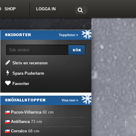
O
SHOP
LOGGA IN
tt om Freeride.se
SKIDORTER
Topplistor »
Skriv en recension
Spara Puderlarm
Favoriter
SNÖFALLSTOPPEN
Visa mer »
Pucon-Villarrica
82
cm
Antillanca
73
cm
Corralco
68
cm