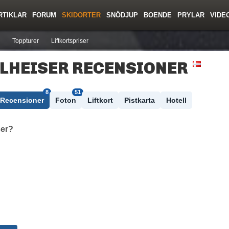
RTIKLAR
FORUM
SKIDORTER
SNÖDJUP
BOENDE
PRYLAR
VIDE
ing
Regler/Hjälp
Resor
Film
Skolor
Lavinsäkerhet
Tricktips
Krönika
Ny
Toppturer
Liftkortspriser
LHEISER RECENSIONER
8
51
Recensioner
Foton
Liftkort
Pistkarta
Hotell
ser?