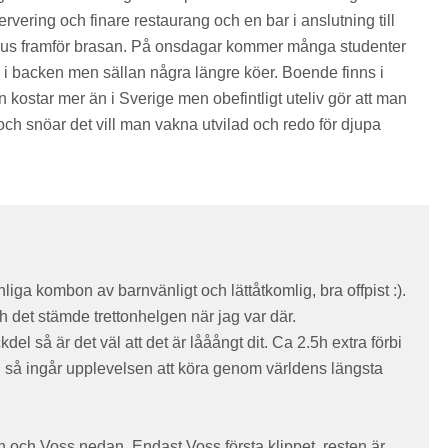
ervering och finare restaurang och en bar i anslutning till
aus framför brasan. På onsdagar kommer många studenter
k i backen men sällan några längre köer. Boende finns i
kostar mer än i Sverige men obefintligt uteliv gör att man
ch snöar det vill man vakna utvilad och redo för djupa
iga kombon av barnvänligt och lättåtkomlig, bra offpist :).
h det stämde trettonhelgen när jag var där.
l så är det väl att det är lååångt dit. Ca 2.5h extra förbi
så ingår upplevelsen att köra genom världens längsta
en och Voss nedan. Endast Voss första klippet, resten är