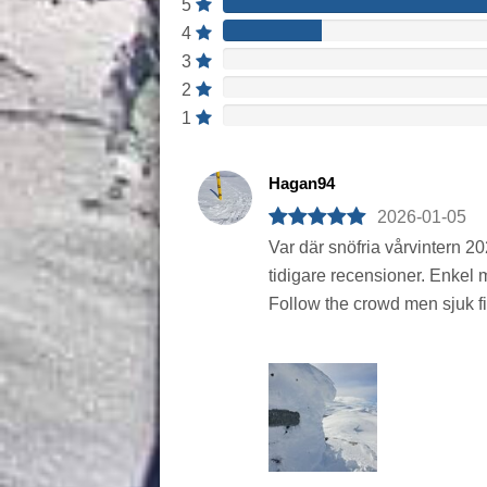
5
4
3
2
1
Hagan94
2026-01-05
Var där snöfria vårvintern 2
tidigare recensioner. Enkel 
Follow the crowd men sjuk fin