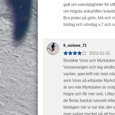
gott om valmöjligheter för offp
om högsta ankarliften krävde 
Bra pister på grön, blå och r
lördag och söndag v.7 och va
Il_ciclone_71
2022-01-31
Besökte Voss och Myrkdalen
Vossevangen och tog skidbu
vacker, speciellt när man nä
som Voss så erbjuder Myrkda
är om inte Myrkdalen är snäp
högre och får mer snö. Lifts
de flesta backar oavsett vilk
lördagen när vi var där, det 
man satsat mycket på att by