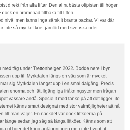
ist direkt från alla liftar. Den allra bästa offpisten till höger
dock en promenad tillbaka till liften.
öd nivå, men fanns inga särskilt branta backar. Vi var där
r inte så mycket köer jämfört med svenska orter.
 med tåg under Trettonhelgen 2022. Bodde nere i byn
ssen upp till Myrkdalen längs en väg som är mycket
rmar sig Myrkdalen längst upp i en smal dalgång. Precis
len enorma och lättillgängliga friåkningsytor men frågan
pet vassare ändå. Speciellt med tanke på att det ligger lite
ystemet känns smart designat med stor valmöjligheter att nå
en lift man väljer. En nackdel var dock liftköerna på
var länge sedan jag såg så långa liftköer. Känns som att
gga ut boendet kring anläggningen men inte byggt ut