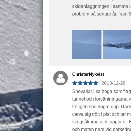
skidanläggningen i samma uts
problem på senare år, framför
ChristerNykvist
2018-12-28
Snövallar lika höga som flag
tunnel och förväntningarna 
troligen snö högre upp. Bac
carva sig trött i pist och tar
skogsåkning och toppturer. 
och maten nere vid parkering