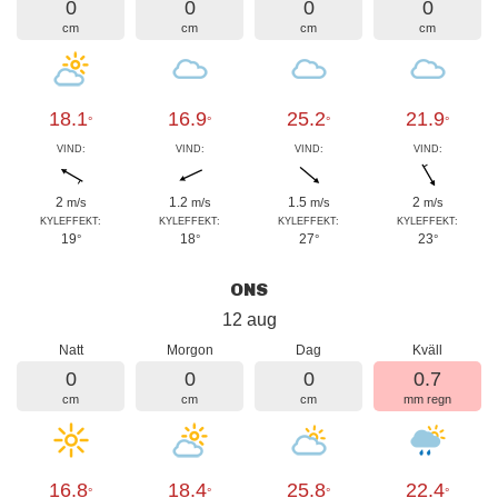
0
0
0
0
cm
cm
cm
cm
18.1
16.9
25.2
21.9
°
°
°
°
VIND:
VIND:
VIND:
VIND:
2
1.2
1.5
2
m/s
m/s
m/s
m/s
KYLEFFEKT:
KYLEFFEKT:
KYLEFFEKT:
KYLEFFEKT:
19
18
27
23
°
°
°
°
ONS
12 aug
Natt
Morgon
Dag
Kväll
0
0
0
0.7
cm
cm
cm
mm regn
16.8
18.4
25.8
22.4
°
°
°
°