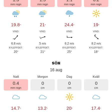
mm regn
mm regn
mm regn
mm regn
19.8
21
24.4
19
°
°
°
°
VIND:
VIND:
VIND:
VIND:
6.8
5
6.2
8.2
m/s
m/s
m/s
m/s
KYLEFFEKT:
KYLEFFEKT:
KYLEFFEKT:
KYLEFFEKT:
20
21
25
18
°
°
°
°
SÖN
16 aug
Natt
Morgon
Dag
Kväll
0.4
0
0
0
mm regn
cm
cm
cm
14.7
13.2
20
17.4
°
°
°
°