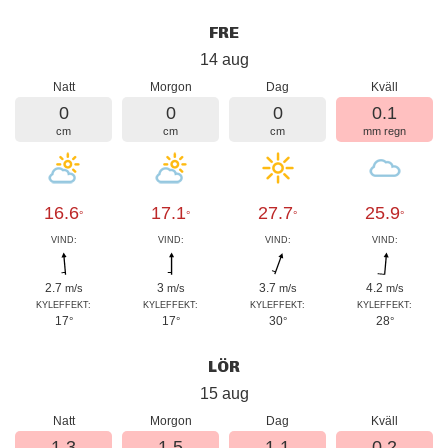
FRE
14 aug
Natt
Morgon
Dag
Kväll
0
0
0
0.1
cm
cm
cm
mm regn
16.6
17.1
27.7
25.9
°
°
°
°
VIND:
VIND:
VIND:
VIND:
2.7
3
3.7
4.2
m/s
m/s
m/s
m/s
KYLEFFEKT:
KYLEFFEKT:
KYLEFFEKT:
KYLEFFEKT:
17
17
30
28
°
°
°
°
LÖR
15 aug
Natt
Morgon
Dag
Kväll
1.3
1.5
1.1
0.2