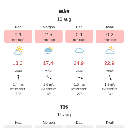
MÅN
10 aug
Natt
Morgon
Dag
Kväll
0.1
2.5
0.1
0.2
mm regn
mm regn
mm regn
mm regn
18.3
17.4
24.9
22.9
°
°
°
°
VIND:
VIND:
VIND:
VIND:
1.4
2.6
1.5
1.8
m/s
m/s
m/s
m/s
KYLEFFEKT:
KYLEFFEKT:
KYLEFFEKT:
KYLEFFEKT:
19
18
27
24
°
°
°
°
TIS
11 aug
Natt
Morgon
Dag
Kväll