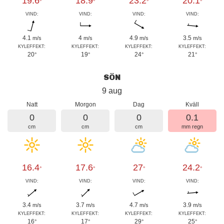
19.6
18.9
23.2
20.1
°
°
°
°
VIND:
VIND:
VIND:
VIND:
4.1
4
4.9
3.5
m/s
m/s
m/s
m/s
KYLEFFEKT:
KYLEFFEKT:
KYLEFFEKT:
KYLEFFEKT:
20
19
24
21
°
°
°
°
SÖN
9 aug
Natt
Morgon
Dag
Kväll
0
0
0
0.1
cm
cm
cm
mm regn
16.4
17.6
27
24.2
°
°
°
°
VIND:
VIND:
VIND:
VIND:
3.4
3.7
4.7
3.9
m/s
m/s
m/s
m/s
KYLEFFEKT:
KYLEFFEKT:
KYLEFFEKT:
KYLEFFEKT:
16
17
29
25
°
°
°
°