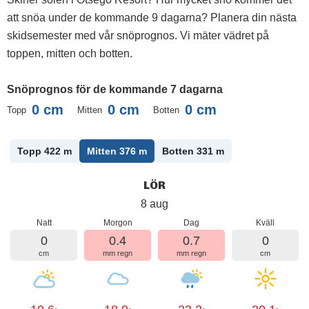
att snöa under de kommande 9 dagarna? Planera din nästa
skidsemester med vår snöprognos. Vi mäter vädret på
toppen, mitten och botten.
Snöprognos för de kommande 7 dagarna
0
cm
0
cm
0
cm
Topp
Mitten
Botten
Topp 422
m
Mitten 376
m
Botten 331
m
LÖR
8 aug
Natt
Morgon
Dag
Kväll
0
0.4
0.7
0
cm
mm regn
mm regn
cm