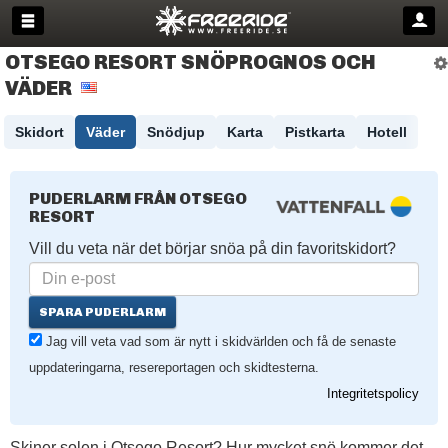
OTSEGO RESORT SNÖPROGNOS OCH
VÄDER
Skidort
Väder
Snödjup
Karta
Pistkarta
Hotell
PUDERLARM FRÅN OTSEGO
RESORT
Vill du veta när det börjar snöa på din favoritskidort?
SPARA PUDERLARM
Jag vill veta vad som är nytt i skidvärlden och få de senaste
uppdateringarna, resereportagen och skidtesterna.
Integritetspolicy
Skiner solen i Otsego Resort? Hur mycket snö kommer det