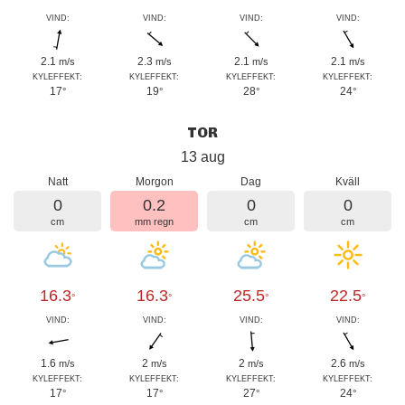
VIND:
VIND:
VIND:
VIND:
2.1
2.3
2.1
2.1
m/s
m/s
m/s
m/s
KYLEFFEKT:
KYLEFFEKT:
KYLEFFEKT:
KYLEFFEKT:
17
19
28
24
°
°
°
°
TOR
13 aug
Natt
Morgon
Dag
Kväll
0
0.2
0
0
cm
mm regn
cm
cm
16.3
16.3
25.5
22.5
°
°
°
°
VIND:
VIND:
VIND:
VIND:
1.6
2
2
2.6
m/s
m/s
m/s
m/s
KYLEFFEKT:
KYLEFFEKT:
KYLEFFEKT:
KYLEFFEKT:
17
17
27
24
°
°
°
°