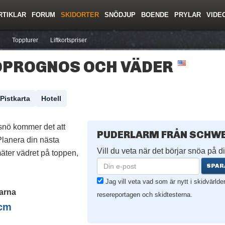
RTIKLAR
FORUM
SKIDORTER
SNÖDJUP
BOENDE
PRYLAR
VIDE
ing
Regler/Hjälp
Resor
Film
Skolor
Lavinsäkerhet
Tricktips
Krönika
Ny
Toppturer
Liftkortspriser
ÖPROGNOS OCH VÄDER
Pistkarta
Hotell
snö kommer det att
PUDERLARM FRÅN SCHWE
lanera din nästa
Vill du veta när det börjar snöa på di
äter vädret på toppen,
SPAR
Jag vill veta vad som är nytt i skidvärld
arna
resereportagen och skidtesterna.
cm