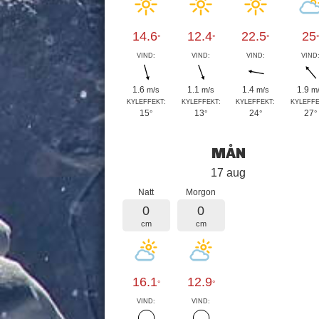
14.6
12.4
22.5
25
°
°
°
°
VIND:
VIND:
VIND:
VIND
1.6
1.1
1.4
1.9
m/s
m/s
m/s
m
KYLEFFEKT:
KYLEFFEKT:
KYLEFFEKT:
KYLEFFE
15
13
24
27
°
°
°
°
MÅN
17 aug
Natt
Morgon
0
0
cm
cm
16.1
12.9
°
°
VIND:
VIND: