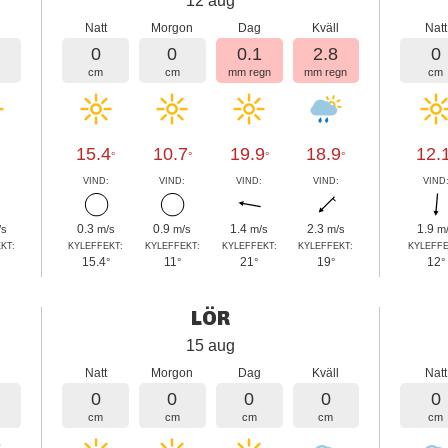
12 aug
l
Natt
Morgon
Dag
Kväll
Natt
0
0
0.1
2.8
0
cm
cm
mm regn
mm regn
cm
15.4
10.7
19.9
18.9
12.
°
°
°
°
:
VIND:
VIND:
VIND:
VIND:
VIND
0.3
0.9
1.4
2.3
1.9
/s
m/s
m/s
m/s
m/s
m
KT:
KYLEFFEKT:
KYLEFFEKT:
KYLEFFEKT:
KYLEFFEKT:
KYLEFFE
15.4
11
21
19
12
°
°
°
°
°
LÖR
15 aug
l
Natt
Morgon
Dag
Kväll
Natt
0
0
0
0
0
cm
cm
cm
cm
cm