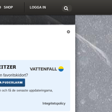
O
SHOP
LOGGA IN
tt om Freeride.se
ITZER
n favoritskidort?
A PUDERLARM
en och få de senaste uppdateringarna,
Integritetspolicy