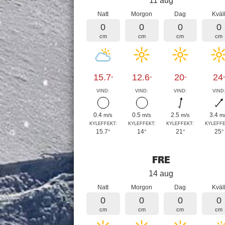
11 aug
Natt
Morgon
Dag
Kväl
0
0
0
0
cm
cm
cm
cm
15.7
12.6
20
24
°
°
°
°
VIND:
VIND:
VIND:
VIND
0.4
0.5
2.5
3.4
m/s
m/s
m/s
m
KYLEFFEKT:
KYLEFFEKT:
KYLEFFEKT:
KYLEFFE
15.7
14
21
25
°
°
°
°
FRE
14 aug
Natt
Morgon
Dag
Kväl
0
0
0
0
cm
cm
cm
cm