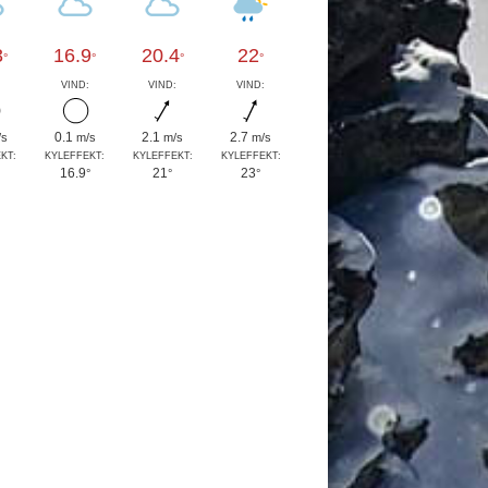
3
16.9
20.4
22
°
°
°
°
:
VIND:
VIND:
VIND:
0.1
2.1
2.7
/s
m/s
m/s
m/s
KT:
KYLEFFEKT:
KYLEFFEKT:
KYLEFFEKT:
16.9
21
23
°
°
°