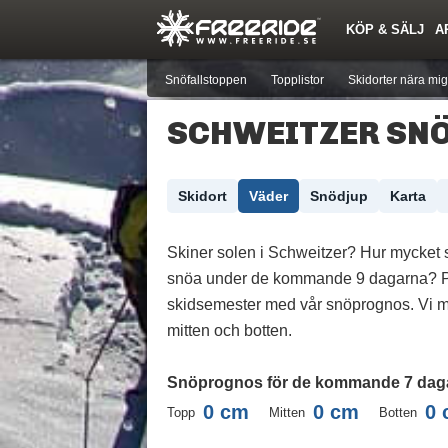
KÖP & SÄLJ
A
Nyheter
Nya inlägg
Skidor
Årets Krasch
Pjäxor
Quiz
Forumlista
Events
Sök
Profiler
Medlemmar
Utrustn
Snöfallstoppen
Topplistor
Skidorter nära mig
SCHWEITZER SN
Skidort
Väder
Snödjup
Karta
Skiner solen i Schweitzer? Hur mycket 
snöa under de kommande 9 dagarna? P
skidsemester med vår snöprognos. Vi m
mitten och botten.
Snöprognos för de kommande 7 dag
0
cm
0
cm
0
Topp
Mitten
Botten