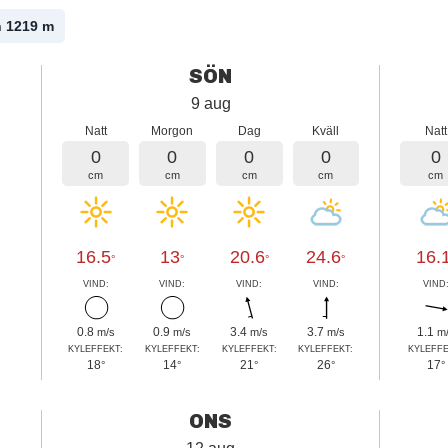
n 1219
m
SÖN
9 aug
Natt
Morgon
Dag
Kväll
Natt
0
0
0
0
0
cm
cm
cm
cm
cm
16.5
13
20.6
24.6
16.
°
°
°
°
VIND:
VIND:
VIND:
VIND:
VIND
0.8
0.9
3.4
3.7
1.1
m/s
m/s
m/s
m/s
m
KYLEFFEKT:
KYLEFFEKT:
KYLEFFEKT:
KYLEFFEKT:
KYLEFFE
18
14
21
26
17
°
°
°
°
°
ONS