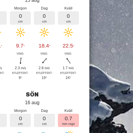
13 aug
Morgon
Dag
Kväll
0
0
0
cm
cm
cm
1
9.7
18.4
22.5
°
°
°
°
:
VIND:
VIND:
VIND:
2.3
2.8
1.7
/s
m/s
m/s
m/s
KT:
KYLEFFEKT:
KYLEFFEKT:
KYLEFFEKT:
9
19
24
°
°
°
SÖN
16 aug
Morgon
Dag
Kväll
0
0
0.7
cm
cm
mm regn