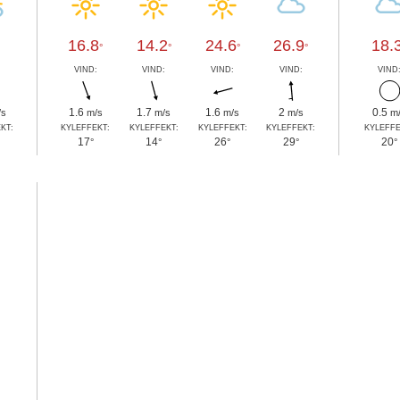
16.8
14.2
24.6
26.9
18.
°
°
°
°
:
VIND:
VIND:
VIND:
VIND:
VIND
1.6
1.7
1.6
2
0.5
/s
m/s
m/s
m/s
m/s
m
KT:
KYLEFFEKT:
KYLEFFEKT:
KYLEFFEKT:
KYLEFFEKT:
KYLEFFE
17
14
26
29
20
°
°
°
°
°