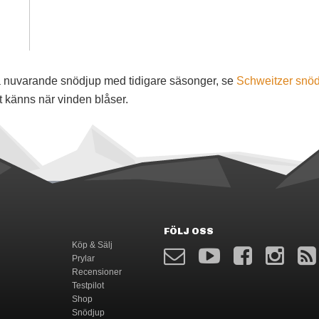
föra nuvarande snödjup med tidigare säsonger, se
Schweitzer snö
t känns när vinden blåser.
FÖLJ OSS
Köp & Sälj
Prylar
Recensioner
Testpilot
Shop
Snödjup