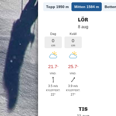
Topp 1950
m
Mitten 1584
m
Botte
LÖR
8 aug
Dag
Kväll
0
0
cm
cm
21.7
25.7
°
°
VIND:
VIND:
3.5
3.9
m/s
m/s
KYLEFFEKT:
KYLEFFEKT:
22
27
°
°
TIS