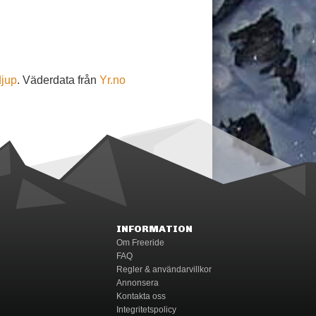
djup
. Väderdata från
Yr.no
INFORMATION
Om Freeride
FAQ
Regler & användarvillkor
Annonsera
Kontakta oss
Integritetspolicy