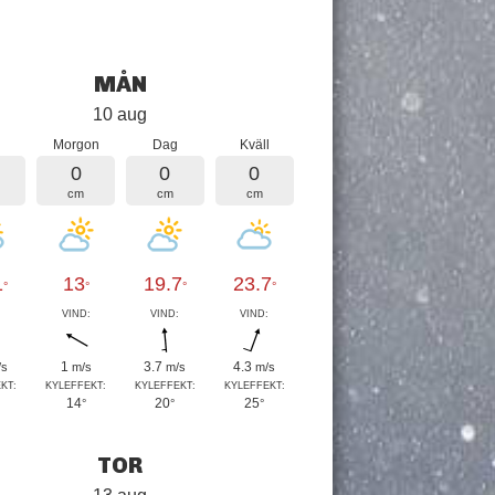
MÅN
10 aug
Morgon
Dag
Kväll
0
0
0
cm
cm
cm
1
13
19.7
23.7
°
°
°
°
:
VIND:
VIND:
VIND:
1
3.7
4.3
/s
m/s
m/s
m/s
KT:
KYLEFFEKT:
KYLEFFEKT:
KYLEFFEKT:
14
20
25
°
°
°
TOR