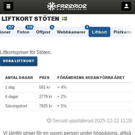
LIFTKORT STÖTEN
257
178
6
4
ioner
Foton
Offpist
Webbkameror
Liftkort
Pistkarta
Liftkortspriser för Stöten.
BOKA LIFTKORT
ANTAL DAGAR
PRIS
FÖRÄNDRING SEDAN FÖRRA ÅRET
1 dag
591 kr
+ 4%
6 dagar
2779 kr
+ 2%
Säsongskort
7825 kr
+ 5%
Senast uppdaterad 2025-12-22 11:28
Vi jämför priser för en vuxen person under högsäsong, alltså