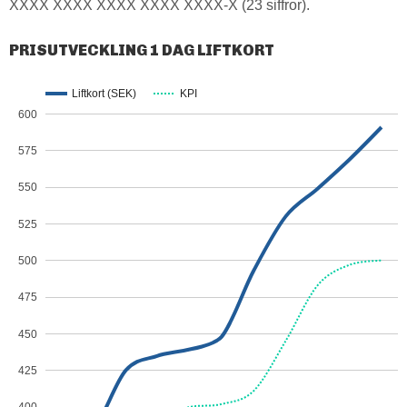
XXXX XXXX XXXX XXXX XXXX-X (23 siffror).
PRISUTVECKLING 1 DAG LIFTKORT
Liftkort (SEK)
KPI
600
575
550
525
500
475
450
425