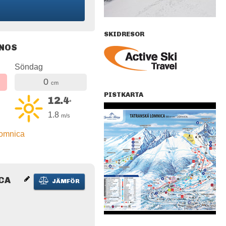
SKIDRESOR
GNOS
Söndag
0
cm
PISTKARTA
12.4
°
1.8
m/s
Lomnica
CA
JÄMFÖR