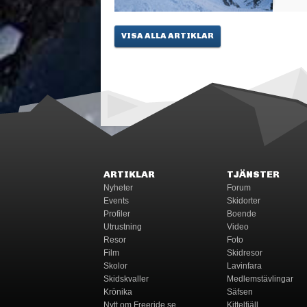
VISA ALLA ARTIKLAR
ARTIKLAR
TJÄNSTER
Nyheter
Forum
Events
Skidorter
Profiler
Boende
Utrustning
Video
Resor
Foto
Film
Skidresor
Skolor
Lavinfara
Skidskvaller
Medlemstävlingar
Krönika
Säfsen
Nytt om Freeride.se
Kittelfjäll