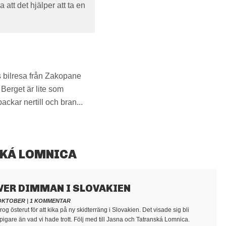
 att det hjälper att ta en
 bilresa från Zakopane
 Berget är lite som
ackar nertill och bran...
SKÁ LOMNICA
VER DIMMAN I SLOVAKIEN
 OKTOBER
|
1 KOMMENTAR
rog österut för att kika på ny skidterräng i Slovakien. Det visade sig bli
pigare än vad vi hade trott. Följ med till Jasna och Tatranská Lomnica.