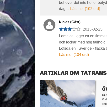
behöver det inte heller betyda
dag ...
Läs mer (102 ord)
Niclas (Gäst)
2013-02-25
Lomnica ligger ca en timmes
och lockar med hög fallhöjd.
Lofsdalen i Sverige - flacka b
Läs mer (104 ord)
ARTIKLAR OM TATRAN
Ö
20
Vi d
kne