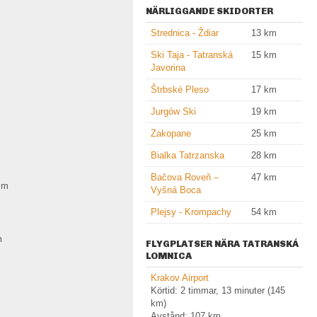
NÄRLIGGANDE SKIDORTER
Strednica - Ždiar
13
km
Ski Taja - Tatranská
15
km
Javorina
Štrbské Pleso
17
km
Jurgów Ski
19
km
Zakopane
25
km
Bialka Tatrzanska
28
km
Bačova Roveň –
47
km
4
m
Vyšná Boca
Plejsy - Krompachy
54
km
m
FLYGPLATSER NÄRA TATRANSKÁ
LOMNICA
Krakov Airport
Körtid: 2 timmar, 13 minuter (145
km)
Avstånd: 107 km