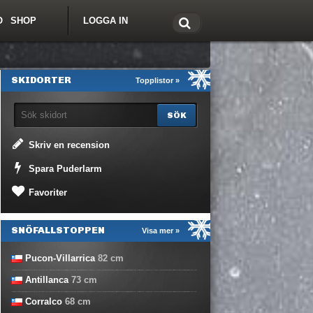
O
SHOP
LOGGA IN
tt om Freeride.se
SKIDORTER
Topplistor »
Skriv en recension
Spara Puderlarm
Favoriter
SNÖFALLSTOPPEN
Visa mer »
Pucon-Villarrica
82
cm
Antillanca
73
cm
Corralco
68
cm