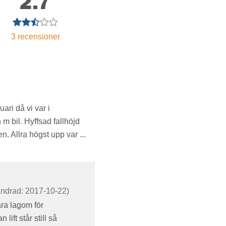
2.7
3
recensioner
uari då vi var i
m bil. Hyffsad fallhöjd
. Allra högst upp var ...
ndrad: 2017-10-22)
ra lagom för
ift står still så