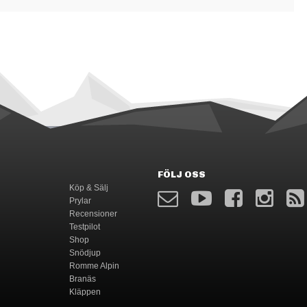
FÖLJ OSS
Köp & Sälj
Prylar
Recensioner
Testpilot
Shop
Snödjup
Romme Alpin
Branäs
Kläppen