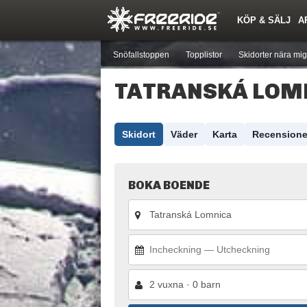
KÖP & SÄLJ
A
Nyheter
Nya inlägg
Skidor
Årets Krasch
Pjäxor
Quiz
Forumlista
Events
Sök
Profiler
Medlemmar
Utrustn
Snöfallstoppen
Topplistor
Skidorter nära mig
TATRANSKÁ LOM
Skidort
Väder
Karta
Recensione
BOKA BOENDE
2 vuxna · 0 barn