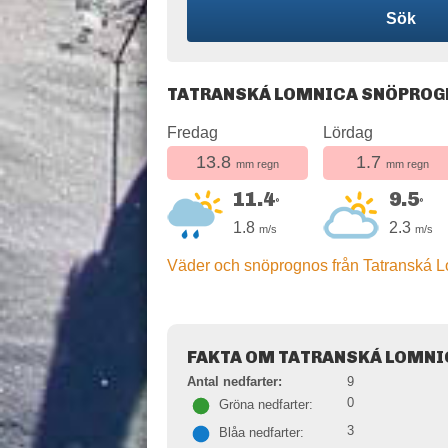
Sök
TATRANSKÁ LOMNICA SNÖPRO
Fredag
Lördag
13.8
1.7
mm regn
mm regn
11.4
9.5
°
°
1.8
2.3
m/s
m/s
Väder och snöprognos från Tatranská 
FAKTA OM TATRANSKÁ LOMNI
Antal nedfarter:
9
0
Gröna nedfarter:
3
Blåa nedfarter: