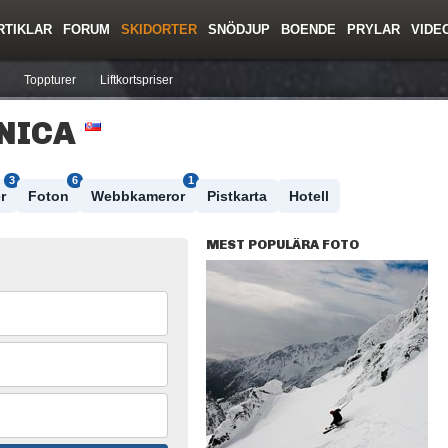
RTIKLAR
FORUM
SKIDORTER
SNÖDJUP
BOENDE
PRYLAR
VIDE
ing
Regler/Hjälp
Resor
Film
Skolor
Lavinsäkerhet
Tricktips
Krönika
Ny
Toppturer
Liftkortspriser
NICA
3
6
1
r
Foton
Webbkameror
Pistkarta
Hotell
MEST POPULÄRA FOTO