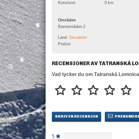
Konstsnö:
0
km
Områden
Barnområden:
2
Land:
Slovakien
Prešov
RECENSIONER AV TATRANSKÁ L
Vad tycker du om Tatranská Lomnic
SKRIV EN RECENSION
PRENUMERE
5