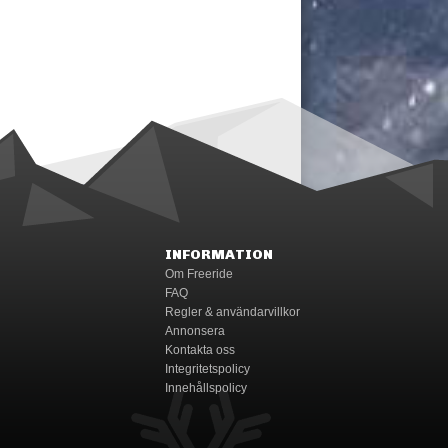
INFORMATION
Om Freeride
FAQ
Regler & användarvillkor
Annonsera
Kontakta oss
Integritetspolicy
Innehållspolicy