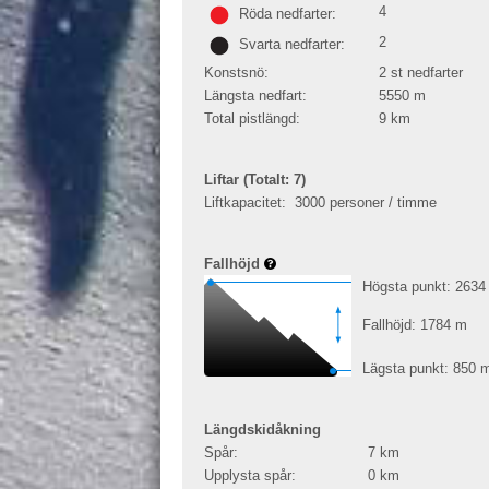
4
Röda nedfarter:
2
Svarta nedfarter:
Konstsnö:
2 st nedfarter
Längsta nedfart:
5550
m
Total pistlängd:
9
km
Liftar (Totalt: 7)
Liftkapacitet:
3000 personer / timme
Fallhöjd
Högsta punkt: 263
Fallhöjd: 1784
m
Lägsta punkt: 850
Längdskidåkning
Spår:
7
km
Upplysta spår:
0
km