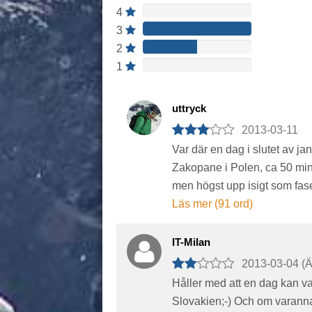
4
3
2
1
uttryck
2013-03-11
Var där en dag i slutet av jan
Zakopane i Polen, ca 50 min 
men högst upp isigt som fasen
Läs mer (91 ord)
IT-Milan
2013-03-04 (Ä
Håller med att en dag kan va
Slovakien;-) Och om varannan l