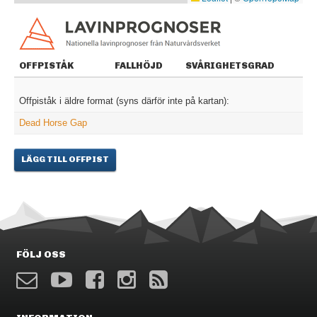
OFFPISTÅK
FALLHÖJD
SVÅRIGHETSGRAD
Offpiståk i äldre format (syns därför inte på kartan):
Dead Horse Gap
LÄGG TILL OFFPIST
FÖLJ OSS