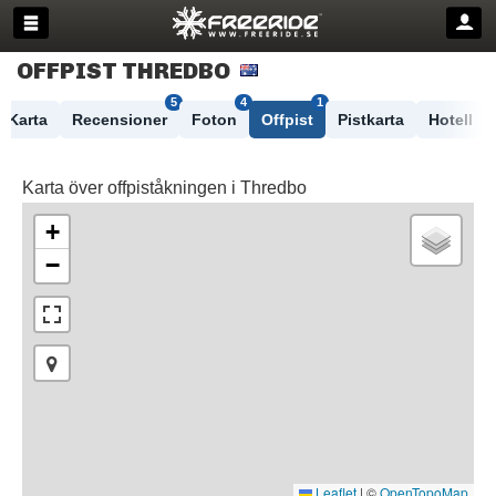
OFFPIST THREDBO
5
4
1
Karta
Recensioner
Foton
Offpist
Pistkarta
Hotell
Karta över offpiståkningen i Thredbo
+
−
Leaflet
|
©
OpenTopoMap