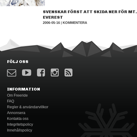
SVENSKAR FÖRST ATT SKIDA NER FÖR MT.
EVEREST
2006-05-16
|
KOMMENTERA
FÖLJ OSS
INFORMATION
Om Freeride
FAQ
Regler & användarvillkor
Annonsera
Kontakta oss
Integritetspolicy
Innehållspolicy