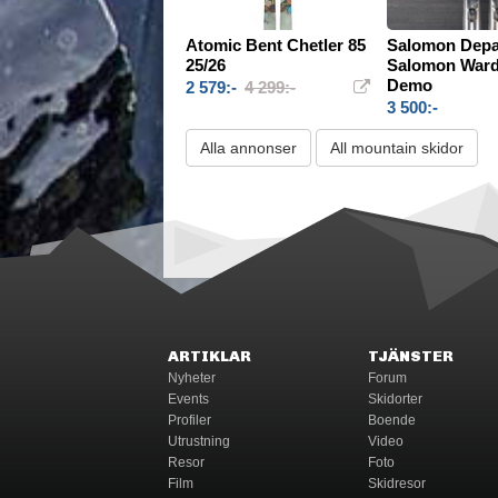
Atomic Bent Chetler 85
Salomon Depar
25/26
Salomon Ward
Demo
2 579:-
4 299:-
3 500:-
Alla annonser
All mountain skidor
ARTIKLAR
TJÄNSTER
Nyheter
Forum
Events
Skidorter
Profiler
Boende
Utrustning
Video
Resor
Foto
Film
Skidresor