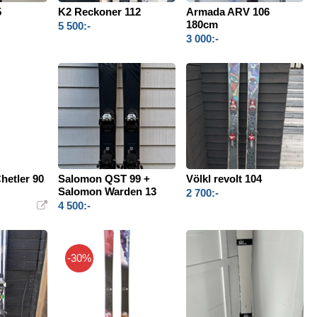
5
K2 Reckoner 112
Armada ARV 106
180cm
5 500:-
3 000:-
hetler 90
Salomon QST 99 +
Völkl revolt 104
Salomon Warden 13
2 700:-
4 500:-
-30%