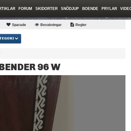
RTIKLAR
FORUM
SKIDORTER
SNÖDJUP
BOENDE
PRYLAR
VIDE
ing
Regler/Hjälp
Toppturer
Resor
Film
Liftkortspriser
Skolor
Lavinsäkerhet
Tricktips
Krönika
Ny
Sparade
Bevakningar
Regler
TEGORI
r
DBENDER 96 W