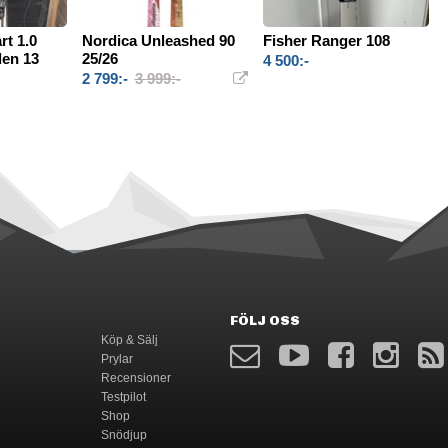
t 1.0
Nordica Unleashed 90
Fisher Ranger 108
en 13
25/26
4 500:-
2 799:-
3 999:-
FÖLJ OSS
Köp & Sälj
Prylar
Recensioner
Testpilot
Shop
Snödjup