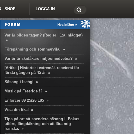
O
SHOP
LOGGA IN
tt om Freeride.se
FORUM
Nya inlägg »
Var är bilden tagen? (Regler i 1:a inlägget)
»
Förspänning och sommarvila.
»
Varför är skidåkare miljöomedvetna?
»
[Artikel] Historiskt extremåk repeterat för
första gången på 45 år
»
Säsong i Ischgl
»
Musik på Freeride !?
»
Enforcer 89 25/26 185
»
Visa din fika!
»
Tips på ort att spendera säsong i. Fokus
utförs, längdåkning och att lära mig
franska.
»