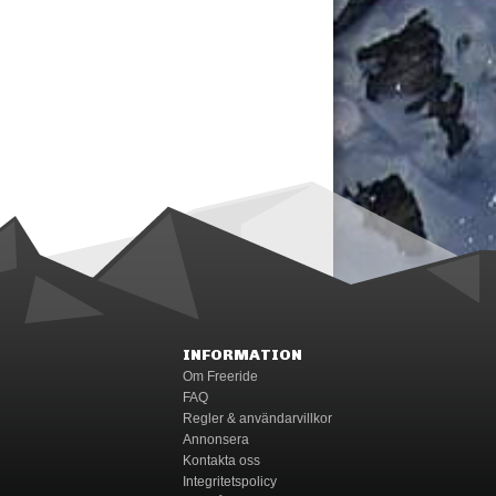
INFORMATION
Om Freeride
FAQ
Regler & användarvillkor
Annonsera
Kontakta oss
Integritetspolicy