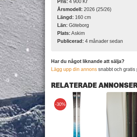
Pris:
4 900 Kr
Årsmodell:
2026 (25/26)
Längd:
160 cm
Län:
Göteborg
Plats:
Askim
Publicerad:
4 månader sedan
Har du något liknande att sälja?
Lägg upp din annons
snabbt och gratis 
RELATERADE ANNONSE
-30%