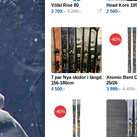
Völkl Rise 80
Head Kore 10
3 709:-
5 299:-
2 500:-
-40%
7 par Nya skidor i längd
Atomic Bent C
156-180cm
25/26
4 500:-
3 899:-
6 499:-
-40%