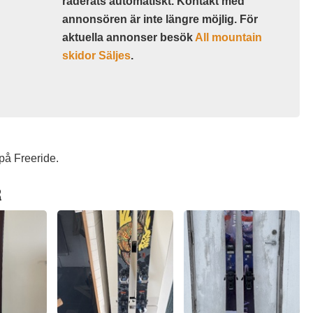
raderats automatiskt. Kontakt med
annonsören är inte längre möjlig. För
aktuella annonser besök
All mountain
skidor Säljes
.
på Freeride.
R