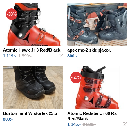
-30%
Atomic Hawx Jr 3 Red/Black
apex mc-2 skidpjäxor.
1 119:-
1 599:-
800:-
-50%
Burton mint W storlek 23.5
Atomic Redster Jr 60 Rs
Red/Black
800:-
1 145:-
2 290:-