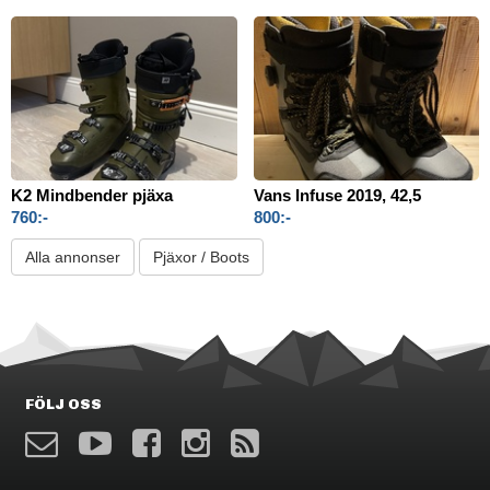
K2 Mindbender pjäxa
Vans Infuse 2019, 42,5
760:-
800:-
Alla annonser
Pjäxor / Boots
FÖLJ OSS