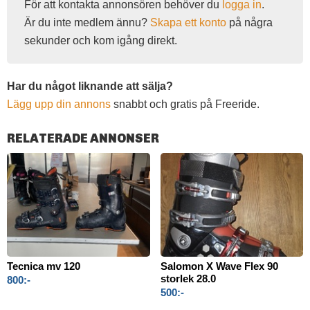
För att kontakta annonsören behöver du
logga in
.
Är du inte medlem ännu?
Skapa ett konto
på några
sekunder och kom igång direkt.
Har du något liknande att sälja?
Lägg upp din annons
snabbt och gratis på Freeride.
RELATERADE ANNONSER
Tecnica mv 120
Salomon X Wave Flex 90
storlek 28.0
800:-
500:-