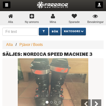
Alla
Ny annons
Mina
Sparade
Bevakningar
KATEGORI
Alla
Pjäxor / Boots
SÄLJES: NORDICA SPEED MACHINE 3