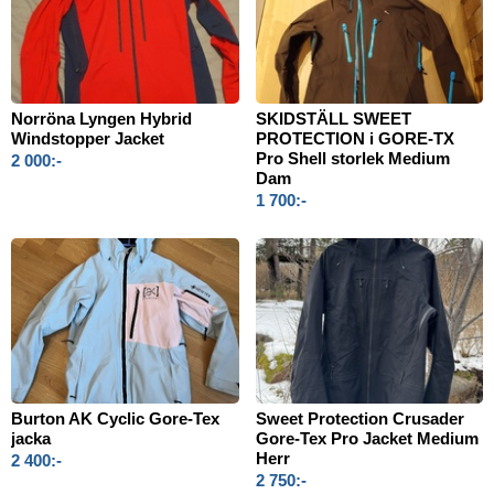
Norröna Lyngen Hybrid
SKIDSTÄLL SWEET
Windstopper Jacket
PROTECTION i GORE-TX
Pro Shell storlek Medium
2 000:-
Dam
1 700:-
Burton AK Cyclic Gore‑Tex
Sweet Protection Crusader
jacka
Gore-Tex Pro Jacket Medium
Herr
2 400:-
2 750:-