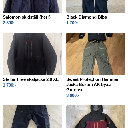
Salomon skidställ (herr)
Black Diamond Bibs
2 500:-
1 700:-
Stellar Free skaljacka 2.0 XL
Sweet Protection Hammer
Jacka Burton AK byxa
1 700:-
Goretex
3 000:-