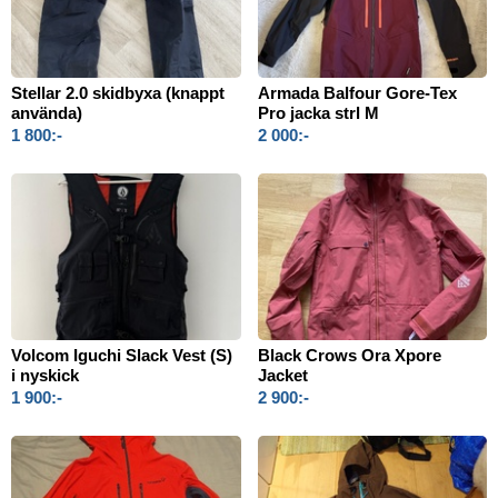
Stellar 2.0 skidbyxa (knappt
Armada Balfour Gore‑Tex
använda)
Pro jacka strl M
1 800:-
2 000:-
Volcom Iguchi Slack Vest (S)
Black Crows Ora Xpore
i nyskick
Jacket
1 900:-
2 900:-