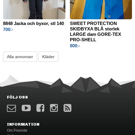
8848 Jacka och byxor, stl 140
SWEET PROTECTION
SKIDBYXA BLÅ storlek
700:-
LARGE dam GORE-TEX
PRO-SHELL
800:-
Alla annonser
Kläder
FÖLJ OSS
INFORMATION
Om Freeride