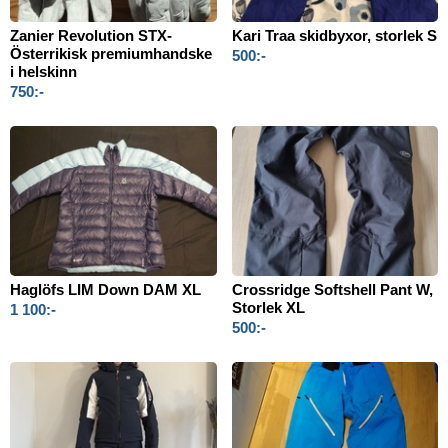
Zanier Revolution STX-
Kari Traa skidbyxor, storlek S
Österrikisk premiumhandske
500:-
i helskinn
750:-
Haglöfs LIM Down DAM XL
Crossridge Softshell Pant W,
Storlek XL
1 100:-
500:-