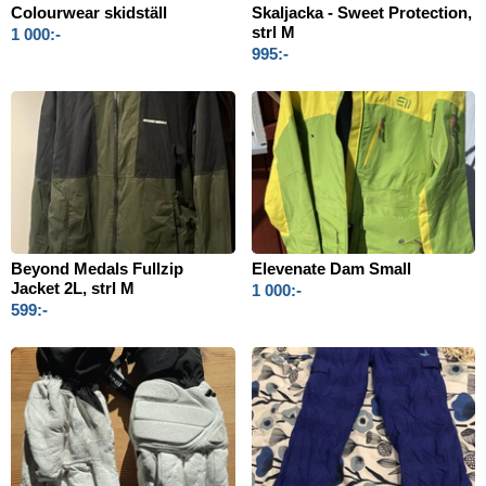
Colourwear skidställ
Skaljacka - Sweet Protection,
strl M
1 000:-
995:-
Beyond Medals Fullzip
Elevenate Dam Small
Jacket 2L, strl M
1 000:-
599:-