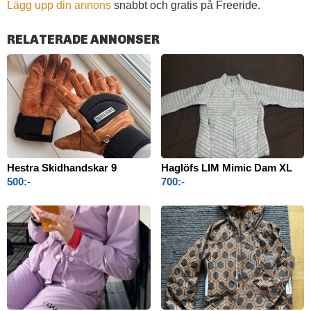
Lägg upp din annons
snabbt och gratis på Freeride.
RELATERADE ANNONSER
Hestra Skidhandskar 9
Haglöfs LIM Mimic Dam XL
500:-
700:-