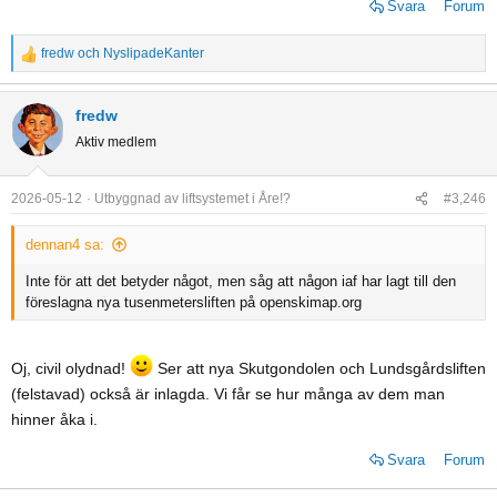
Svara
Forum
fredw
och
NyslipadeKanter
R
e
a
fredw
c
Aktiv medlem
t
i
o
2026-05-12
Utbyggnad av liftsystemet i Åre!?
#3,246
n
s
dennan4 sa:
:
Inte för att det betyder något, men såg att någon iaf har lagt till den
föreslagna nya tusenmetersliften på openskimap.org
Oj, civil olydnad!
Ser att nya Skutgondolen och Lundsgårdsliften
(felstavad) också är inlagda. Vi får se hur många av dem man
hinner åka i.
Svara
Forum