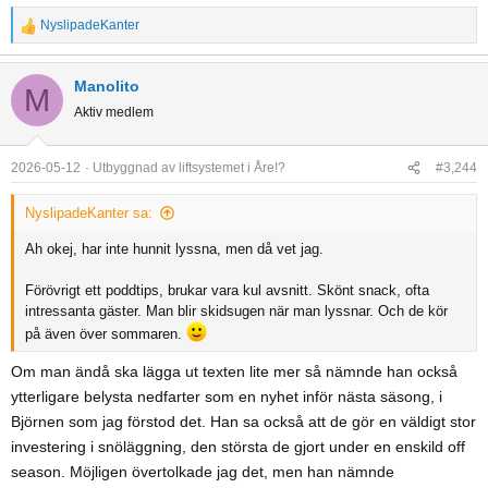
NyslipadeKanter
R
e
a
Manolito
M
c
Aktiv medlem
t
i
o
2026-05-12
Utbyggnad av liftsystemet i Åre!?
#3,244
n
s
NyslipadeKanter sa:
:
Ah okej, har inte hunnit lyssna, men då vet jag.
Förövrigt ett poddtips, brukar vara kul avsnitt. Skönt snack, ofta
intressanta gäster. Man blir skidsugen när man lyssnar. Och de kör
på även över sommaren.
Om man ändå ska lägga ut texten lite mer så nämnde han också
ytterligare belysta nedfarter som en nyhet inför nästa säsong, i
Björnen som jag förstod det. Han sa också att de gör en väldigt stor
investering i snöläggning, den största de gjort under en enskild off
season. Möjligen övertolkade jag det, men han nämnde