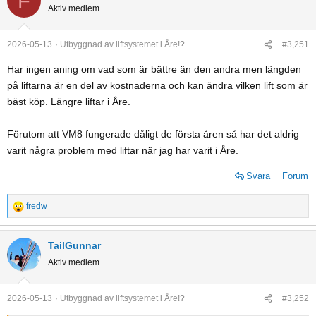
F
c
Aktiv medlem
t
i
o
2026-05-13
Utbyggnad av liftsystemet i Åre!?
#3,251
n
Har ingen aning om vad som är bättre än den andra men längden
s
på liftarna är en del av kostnaderna och kan ändra vilken lift som är
:
bäst köp. Längre liftar i Åre.
Förutom att VM8 fungerade dåligt de första åren så har det aldrig
varit några problem med liftar när jag har varit i Åre.
Svara
Forum
fredw
R
e
a
TailGunnar
c
Aktiv medlem
t
i
o
2026-05-13
Utbyggnad av liftsystemet i Åre!?
#3,252
n