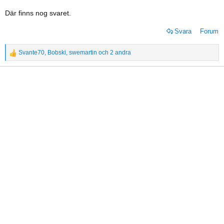
Där finns nog svaret.
Svara
Forum
Svante70
,
Bobski
,
swemartin
och 2 andra
R
e
a
c
t
i
o
n
s
: