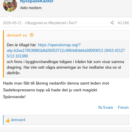
NyslipadeKanter
Aktiv medlem
2026-05-21
Utbyggnad av liftsystemet i Åre!?
#3,266
dennan4 sa:
Den är tillagd här:
https://openskimap.org/?
obj=b2ea179538881b8d26053712c8964d0dd4a58093#13.18/63.42127
5/13.101389
och finns i bygglovshandlingar tidigare i tråden här som visar samma
dragning. Har inte sett några animeringar av hur nedfarter ska se ut
därifrån.
Hade man fått till åkning nedanför denna samt leden mot
Sadelexpressens topp så hade det ju varit magiskt.
Spännande!
Svara
Forum
dennan4
R
e