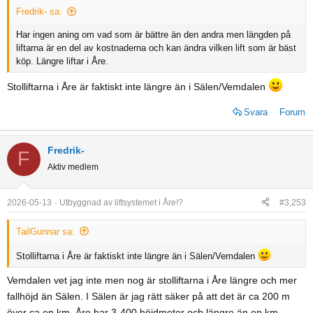
s
Fredrik- sa:
:
Har ingen aning om vad som är bättre än den andra men längden på
liftarna är en del av kostnaderna och kan ändra vilken lift som är bäst
köp. Längre liftar i Åre.
Stolliftarna i Åre är faktiskt inte längre än i Sälen/Vemdalen
Svara
Forum
Fredrik-
F
Aktiv medlem
2026-05-13
Utbyggnad av liftsystemet i Åre!?
#3,253
TailGunnar sa:
Stolliftarna i Åre är faktiskt inte längre än i Sälen/Vemdalen
Vemdalen vet jag inte men nog är stolliftarna i Åre längre och mer
fallhöjd än Sälen. I Sälen är jag rätt säker på att det är ca 200 m
över ca en km. Åre har 3-400 höjdmeter och längre än en km.