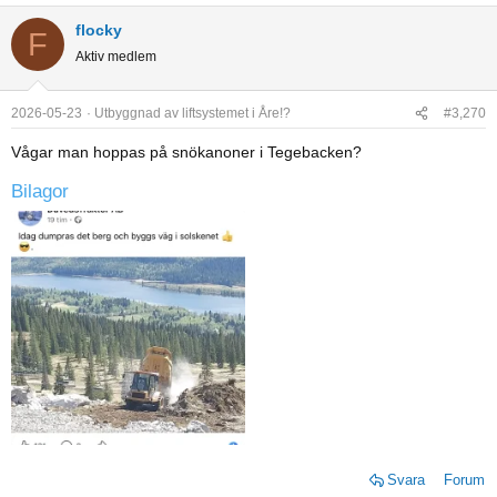
flocky
F
Aktiv medlem
2026-05-23
Utbyggnad av liftsystemet i Åre!?
#3,270
Vågar man hoppas på snökanoner i Tegebacken?
Bilagor
Svara
Forum