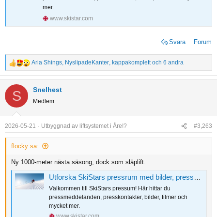
mer.
www.skistar.com
Svara
Forum
Aria Shings
,
NyslipadeKanter
,
kappakomplett
och 6 andra
R
e
a
Snelhest
S
c
Medlem
t
i
o
2026-05-21
Utbyggnad av liftsystemet i Åre!?
#3,263
n
s
flocky sa:
:
Ny 1000-meter nästa säsong, dock som släplift.
Utforska SkiStars pressrum med bilder, presskontakt m.m.
Välkommen till SkiStars pressum! Här hittar du
pressmeddelanden, presskontakter, bilder, filmer och
mycket mer.
www.skistar.com