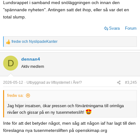
Lundsrappet i samband med snöläggningen och innan den
"spännande nyheten". Antingen satt det ihop, eller så var det en
total slump.
Svara
Forum
fredw
och
NyslipadeKanter
R
e
a
dennan4
D
c
Aktiv medlem
t
i
o
2026-05-12
Utbyggnad av liftsystemet i Åre!?
#3,245
n
s
fredw sa:
:
Jag höjer insatsen, ökar pressen och förväntningarna till orimliga
nivåer och gissar på en ny tusenmeterslift!
Inte för att det betyder något, men såg att någon iaf har lagt till den
föreslagna nya tusenmetersliften på openskimap.org