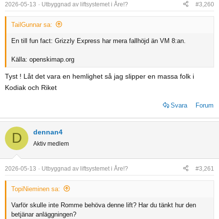
2026-05-13
Utbyggnad av liftsystemet i Åre!?
#3,260
TailGunnar sa:
En till fun fact: Grizzly Express har mera fallhöjd än VM 8:an.
Källa: openskimap.org
Tyst ! Låt det vara en hemlighet så jag slipper en massa folk i
Kodiak och Riket
Svara
Forum
dennan4
D
Aktiv medlem
2026-05-13
Utbyggnad av liftsystemet i Åre!?
#3,261
TopiNieminen sa:
Varför skulle inte Romme behöva denne lift? Har du tänkt hur den
betjänar anläggningen?