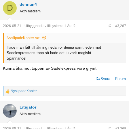
a
dennan4
D
c
Aktiv medlem
t
i
o
2026-05-21
Utbyggnad av liftsystemet i Åre!?
#3,267
n
s
NyslipadeKanter sa:
:
Hade man fått till åkning nedanför denna samt leden mot
Sadelexpressens topp så hade det ju varit magiskt.
Spännande!
Kunna åka mot toppen av Sadelexpress vore grymt!
Svara
Forum
NyslipadeKanter
R
e
a
Litigator
c
Aktiv medlem
t
i
o
2026-05-21
Utbyggnad av liftsystemet i Åre!?
#3,268