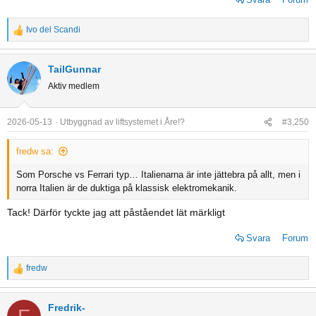
Ivo del Scandi
R
e
a
TailGunnar
c
Aktiv medlem
t
i
o
2026-05-13
Utbyggnad av liftsystemet i Åre!?
#3,250
n
s
fredw sa:
:
Som Porsche vs Ferrari typ… Italienarna är inte jättebra på allt, men i
norra Italien är de duktiga på klassisk elektromekanik.
Tack! Därför tyckte jag att påståendet lät märkligt
Svara
Forum
fredw
R
e
a
Fredrik-