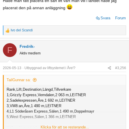
Hade man fått placera en sån lift vart man vill i landet hade jag
placerat den på annan anläggning
Svara
Forum
Ivo del Scandi
R
e
a
Fredrik-
F
c
Aktiv medlem
t
i
o
2026-05-13
Utbyggnad av liftsystemet i Åre!?
#3,256
n
s
TailGunnar sa:
:
Rank,Lift,Destination,Längd,Tillverkare
1,Grizzly Express,Vemdalen,2 063 m,LEITNER
2,Sadelexpressen,Åre,1 692 m,LEITNER
3,VM8:an,Åre,1 490 m,LEITNER
4,L1 Söderåsen Express,Sälen,1 490 m,Doppelmayr
5,West Express,Sälen,1 366 m,LEITNER
Klicka för att se resterande...
Källa: skiresort.info + Gemini 3.1 Flash