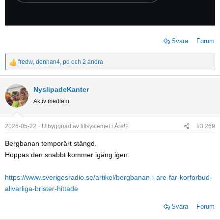
Svara
Forum
fredw
,
dennan4
,
pd
och 2 andra
R
e
a
NyslipadeKanter
c
Aktiv medlem
t
i
o
2026-05-22
Utbyggnad av liftsystemet i Åre!?
#3,269
n
Bergbanan temporärt stängd.
s
Hoppas den snabbt kommer igång igen.
:
https://www.sverigesradio.se/artikel/bergbanan-i-are-far-korforbud-
allvarliga-brister-hittade
Svara
Forum