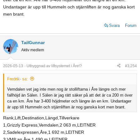
Undantager är upp till Hummeln och stjärnliften är nog ganska kort
men brant.
Svara
Forum
TailGunnar
Aktiv medlem
2026-05-13
Utbyggnad av liftsystemet i Åre!?
#3,254
Fredrik- sa:
Vemdalen vet jag inte men nog är stolliftarna i Åre längre och mer
fallhöjd än Sälen. I Sälen är jag rätt säker på att det är ca 200 m över
ca en km. Åre har 3-400 höjdmeter och längre än en km. Undantager
är upp till Hummeln och stjärnliften är nog ganska kort men brant.
Rank,Lift,Destination,Längd,Tillverkare
1,Grizzly Express,Vemdalen,2 063 m,LEITNER
2,Sadelexpressen,Åre,1 692 m,LEITNER
3,VM8:an,Åre,1 490 m,LEITNER