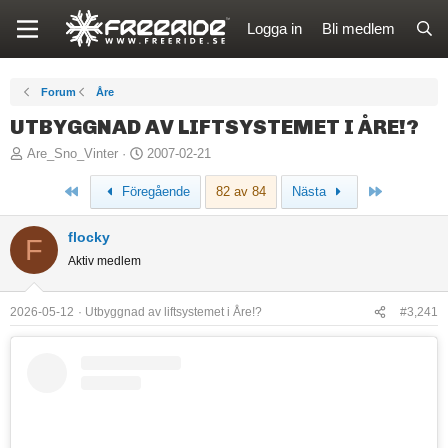
Logga in
Bli medlem
Forum
Åre
UTBYGGNAD AV LIFTSYSTEMET I ÅRE!?
T
S
Are_Sno_Vinter
2007-02-21
r
t
Först
Sista
Föregående
82 av 84
Nästa
å
a
d
r
flocky
s
t
F
Aktiv medlem
t
d
a
a
r
t
2026-05-12
Utbyggnad av liftsystemet i Åre!?
#3,241
t
u
a
m
r
e