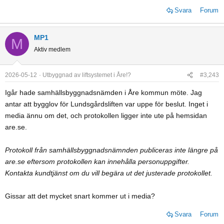
View this content on Instagram
Svara
Forum
MP1
M
Aktiv medlem
2026-05-12
Utbyggnad av liftsystemet i Åre!?
#3,243
Igår hade samhällsbyggnadsnämden i Åre kommun möte. Jag
antar att bygglov för Lundsgårdsliften var uppe för beslut. Inget i
media ännu om det, och protokollen ligger inte ute på hemsidan
View this content on Instagram
are.se.
Protokoll från samhällsbyggnadsnämnden publiceras inte längre på
Där finns nog svaret.
are.se eftersom protokollen kan innehålla personuppgifter.
Kontakta kundtjänst om du vill begära ut det justerade protokollet.
Gissar att det mycket snart kommer ut i media?
Svara
Forum