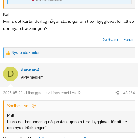
Kul!
Finns det kartunderlag någonstans genom t.ex. bygglovet för att se
den nya sträckningen?
Svara
Forum
NyslipadeKanter
R
e
a
dennan4
D
c
Aktiv medlem
t
i
o
2026-05-21
Utbyggnad av liftsystemet i Åre!?
#3,264
n
s
Snelhest sa:
:
Kul!
Finns det kartunderlag någonstans genom t.ex. bygglovet för att se
den nya sträckningen?