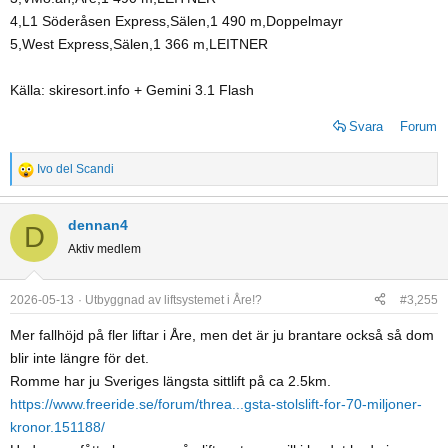
4,L1 Söderåsen Express,Sälen,1 490 m,Doppelmayr
5,West Express,Sälen,1 366 m,LEITNER
Källa: skiresort.info + Gemini 3.1 Flash
Svara
Forum
Ivo del Scandi
R
e
a
dennan4
D
c
Aktiv medlem
t
i
o
2026-05-13
Utbyggnad av liftsystemet i Åre!?
#3,255
n
Mer fallhöjd på fler liftar i Åre, men det är ju brantare också så dom
s
blir inte längre för det.
:
Romme har ju Sveriges längsta sittlift på ca 2.5km.
https://www.freeride.se/forum/threa...gsta-stolslift-for-70-miljoner-
kronor.151188/