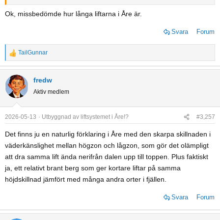
Ok, missbedömde hur långa liftarna i Åre är.
Svara
Forum
TailGunnar
R
e
a
fredw
c
Aktiv medlem
t
i
o
2026-05-13
Utbyggnad av liftsystemet i Åre!?
#3,257
n
Det finns ju en naturlig förklaring i Åre med den skarpa skillnaden i
s
väderkänslighet mellan högzon och lågzon, som gör det olämpligt
:
att dra samma lift ända nerifrån dalen upp till toppen. Plus faktiskt
ja, ett relativt brant berg som ger kortare liftar på samma
höjdskillnad jämfört med många andra orter i fjällen.
Svara
Forum