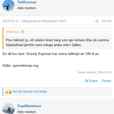
TailGunnar
Aktiv medlem
2026-05-13
Utbyggnad av liftsystemet i Åre!?
#3,258
fredw sa:
Plus faktiskt ja, ett relativt brant berg som ger kortare liftar på samma
höjdskillnad jämfört med många andra orter i fjällen.
En till fun fact: Grizzly Express har mera fallhöjd än VM 8:an.
Källa: openskimap.org
Senast ändrad:
2026-05-13
Svara
Forum
Ivo del Scandi
och
fredw
R
e
a
TopiNieminen
c
Aktiv medlem