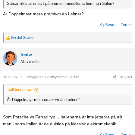
Satsar Skistar enbart på premiummodellerna hemma i Sälen?
Är Doppelmayr mera
premium
än Leitner?
Svara
Forum
Ivo del Scandi
R
e
a
fredw
c
Aktiv medlem
t
i
o
2026-05-13
Utbyggnad av liftsystemet i Åre!?
#3,249
n
s
TailGunnar sa:
:
Är Doppelmayr mera
premium
än Leitner?
Som Porsche vs Ferrari typ… Italienarna är inte jättebra på allt,
men i norra Italien är de duktiga på klassisk elektromekanik.
Svara
Forum