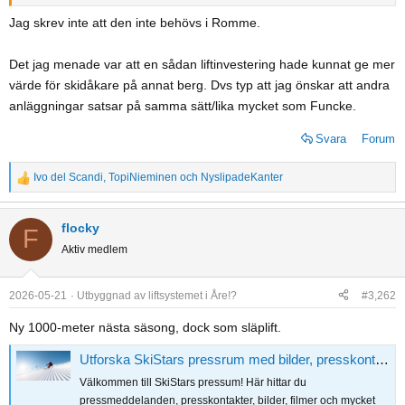
Jag skrev inte att den inte behövs i Romme.
Det jag menade var att en sådan liftinvestering hade kunnat ge mer
värde för skidåkare på annat berg. Dvs typ att jag önskar att andra
anläggningar satsar på samma sätt/lika mycket som Funcke.
Svara
Forum
Ivo del Scandi
,
TopiNieminen
och
NyslipadeKanter
R
e
a
flocky
F
c
Aktiv medlem
t
i
o
2026-05-21
Utbyggnad av liftsystemet i Åre!?
#3,262
n
Ny 1000-meter nästa säsong, dock som släplift.
s
:
Utforska SkiStars pressrum med bilder, presskontakt m.m.
Välkommen till SkiStars pressum! Här hittar du
pressmeddelanden, presskontakter, bilder, filmer och mycket