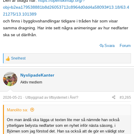
Den är tillagd här:
https://openskimap.org/?
obj=b2ea179538881b8d26053712c8964d0dd4a58093#13.18/63.4
21275/13.101389
och finns i bygglovshandlingar tidigare i tråden här som visar
samma dragning. Har inte sett några animeringar av hur nedfarter
ska se ut därifrån.
Svara
Forum
Snelhest
R
e
a
NyslipadeKanter
c
Aktiv medlem
t
i
o
2026-05-21
Utbyggnad av liftsystemet i Åre!?
#3,265
n
s
Manolito sa:
:
Om man ändå ska lägga ut texten lite mer så nämnde han också
ytterligare belysta nedfarter som en nyhet inför nästa säsong, i
Björnen som jag förstod det. Han sa också att de gör en väldigt stor