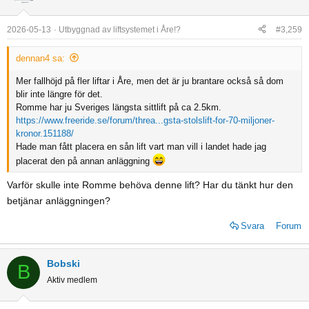
t
i
o
2026-05-13
Utbyggnad av liftsystemet i Åre!?
#3,259
n
s
dennan4 sa:
:
Mer fallhöjd på fler liftar i Åre, men det är ju brantare också så dom
blir inte längre för det.
Romme har ju Sveriges längsta sittlift på ca 2.5km.
https://www.freeride.se/forum/threa...gsta-stolslift-for-70-miljoner-
kronor.151188/
Hade man fått placera en sån lift vart man vill i landet hade jag
placerat den på annan anläggning
Varför skulle inte Romme behöva denne lift? Har du tänkt hur den
betjänar anläggningen?
Svara
Forum
Bobski
B
Aktiv medlem