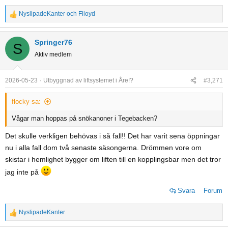
NyslipadeKanter
och
Flloyd
R
e
a
Springer76
S
c
Aktiv medlem
t
i
o
2026-05-23
Utbyggnad av liftsystemet i Åre!?
#3,271
n
s
flocky sa:
:
Vågar man hoppas på snökanoner i Tegebacken?
Det skulle verkligen behövas i så fall!! Det har varit sena öppningar
nu i alla fall dom två senaste säsongerna. Drömmen vore om
skistar i hemlighet bygger om liften till en kopplingsbar men det tror
jag inte på
Svara
Forum
NyslipadeKanter
R
e