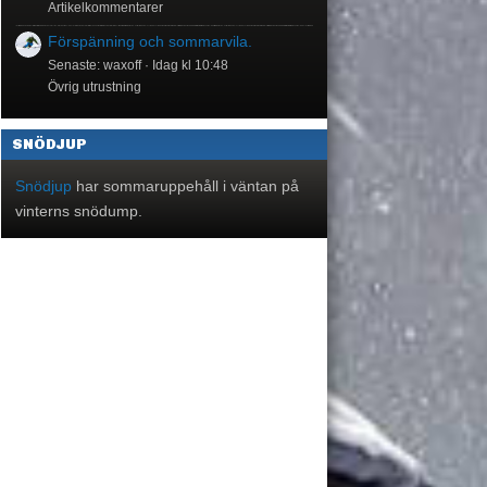
Artikelkommentarer
Förspänning och sommarvila.
Senaste: waxoff
Idag kl 10:48
Övrig utrustning
SNÖDJUP
Snödjup
har sommaruppehåll i väntan på
vinterns snödump.