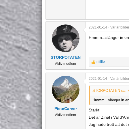
2021-01-14
Var är bilde
Hmmm...slänger in en
STORPOTATEN
niillle
Aktiv medlem
R
e
a
2021-01-14
Var är bilde
c
t
STORPOTATEN sa:
i
o
Hmmm...slänger in en
n
PisteCarver
Starkt!
s
Aktiv medlem
:
Det är Zinal i Val d'A
Jag hade trott att det