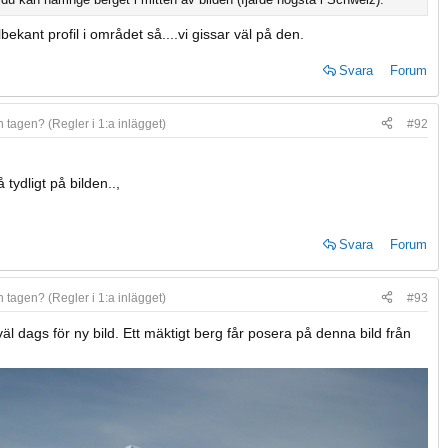
ekant profil i området så....vi gissar väl på den.
Svara
Forum
n tagen? (Regler i 1:a inlägget)
#92
tydligt på bilden..,
Svara
Forum
n tagen? (Regler i 1:a inlägget)
#93
l dags för ny bild. Ett mäktigt berg får posera på denna bild från
.