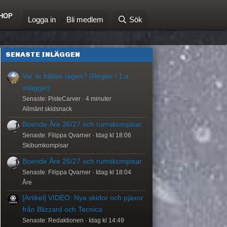
HOP
Logga in
Bli medlem
Sök
SENASTE INLÄGGEN
Var är bilden tagen? (Regler i 1:a
inlägget)
Senaste: PisteCarver
4 minuter
Allmänt skidsnack
Boende Åre 26/27 och rumskompisar
Senaste: Filippa Qvarner
Idag kl 18:06
Skibumkompisar
Boende Åre 26/27 och rumskompisar
Senaste: Filippa Qvarner
Idag kl 18:04
Åre
[Artikel] VIDEO: Nya skidor och pjäxor
från Blizzard och Tecnica
Senaste: Redaktionen
Idag kl 14:49