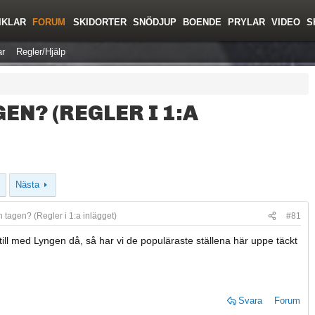
IKLAR
FORUM
SKIDORTER
SNÖDJUP
BOENDE
PRYLAR
VIDEO
S
r
Regler/Hjälp
EN? (REGLER I 1:A
Nästa
n tagen? (Regler i 1:a inlägget)
#81
 till med Lyngen då, så har vi de populäraste ställena här uppe täckt
Svara
Forum