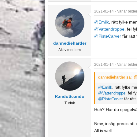
e
2021-01-14
Var är bilde
@Emilk
, rätt fylke m
@Vattendroppe
, fel fy
@PisteCarver
får rätt
dannedieharder
Aktiv medlem
2021-01-14
Var är bilde
dannedieharder sa:
@Emilk
, rätt fylke m
@Vattendroppe
, fel f
RandoScando
@PisteCarver
får rät
Turtok
Huh? Har du spegelvänt
Nmv, insåg precis att 
All is well.