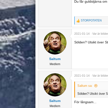
Du får guldstjärna om 
STORPOTATEN
R
e
a
2021-01-14
Var är bilde
c
t
Sölden? Utsikt över S
i
o
n
Saltum
s
Medlem
:
2021-01-14
Var är bilde
Saltum sa:
Sölden? Utsikt över S
Saltum
För långsam...
Medlem