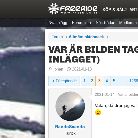
KÖP & SÄLJ
ART
Nya inlägg
Forumlista
Sök trådar
Medlemma
Forum
Allmänt skidsnack
VAR ÄR BILDEN TAG
INLÄGGET)
T
S
johan
2021-01-13
r
t
Föregående
1
2
3
4
5
...
1268
å
a
d
r
2021-01-14
Var är bilde
s
t
t
d
Vafan, då drar jag väl
a
a
r
t
t
u
RandoScando
a
m
Turtok
r