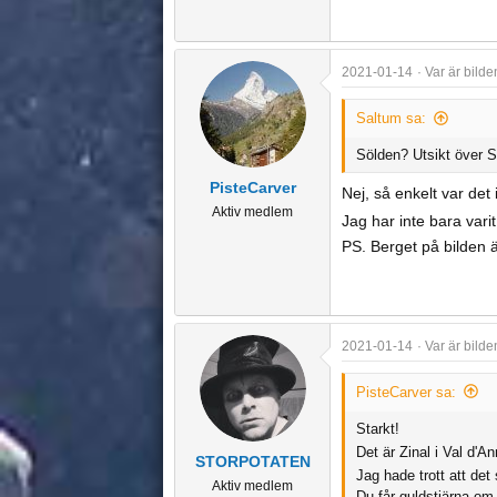
2021-01-14
Var är bilde
Saltum sa:
Sölden? Utsikt över S
PisteCarver
Nej, så enkelt var det 
Aktiv medlem
Jag har inte bara varit
PS. Berget på bilden 
2021-01-14
Var är bilde
PisteCarver sa:
Starkt!
Det är Zinal i Val d'A
STORPOTATEN
Jag hade trott att det
Aktiv medlem
Du får guldstjärna om