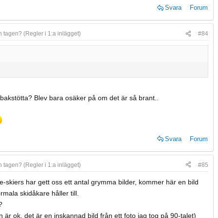
Svara
Forum
n tagen? (Regler i 1:a inlägget)
#84
akstötta? Blev bara osäker på om det är så brant..
Svara
Forum
n tagen? (Regler i 1:a inlägget)
#85
e-skiers har gett oss ett antal grymma bilder, kommer här en bild
ormala skidåkare håller till.
?
n är ok, det är en inskannad bild från ett foto jag tog på 90-talet)