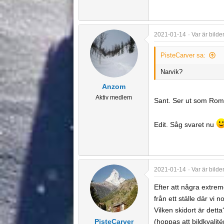
2021-01-14
Var är bilde
PisteCarver sa:
Narvik?
Anzom
Aktiv medlem
Sant. Ser ut som Romb
Edit. Såg svaret nu
2021-01-14
Var är bilde
Efter att några extrem
från ett ställe där vi n
Vilken skidort är detta
PisteCarver
(hoppas att bildkvalité