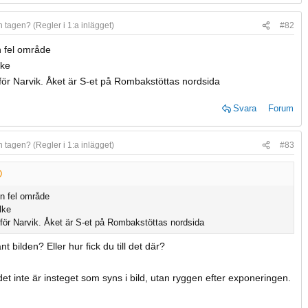
n tagen? (Regler i 1:a inlägget)
#82
en fel område
lke
 för Narvik. Åket är S-et på Rombakstöttas nordsida
Svara
Forum
n tagen? (Regler i 1:a inlägget)
#83
en fel område
ylke
t för Narvik. Åket är S-et på Rombakstöttas nordsida
 bilden? Eller hur fick du till det där?
det inte är insteget som syns i bild, utan ryggen efter exponeringen.