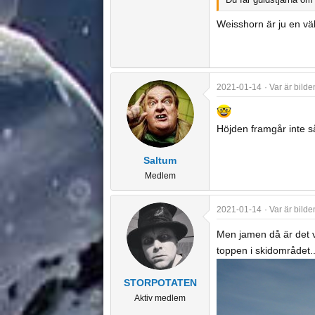
Weisshorn är ju en välb
2021-01-14
Var är bilde
Höjden framgår inte så 
Saltum
Medlem
2021-01-14
Var är bilde
Men jamen då är det vä
toppen i skidområdet.
STORPOTATEN
Aktiv medlem