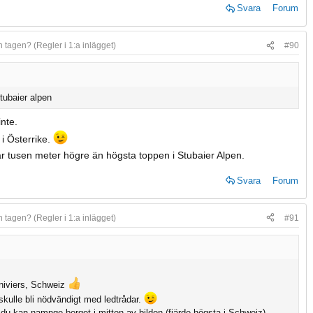
Svara
Forum
n tagen? (Regler i 1:a inlägget)
#90
tubaier alpen
inte.
 i Österrike.
är tusen meter högre än högsta toppen i Stubaier Alpen.
Svara
Forum
n tagen? (Regler i 1:a inlägget)
#91
nniviers, Schweiz
 skulle bli nödvändigt med ledtrådar.
 du kan namnge berget i mitten av bilden (fjärde högsta i Schweiz).