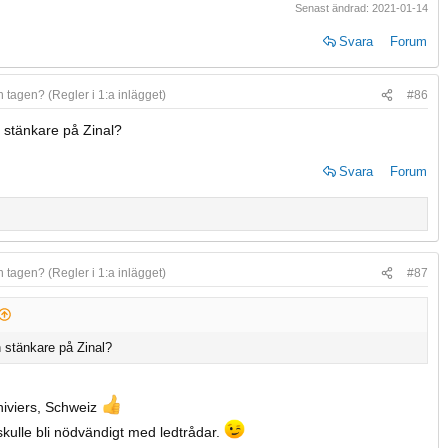
Senast ändrad:
2021-01-14
Svara
Forum
n tagen? (Regler i 1:a inlägget)
#86
 stänkare på Zinal?
Svara
Forum
n tagen? (Regler i 1:a inlägget)
#87
 stänkare på Zinal?
nniviers, Schweiz
 skulle bli nödvändigt med ledtrådar.