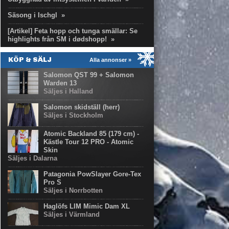
Säsong i Ischgl
»
[Artikel] Feta hopp och tunga smällar: Se
highlights från SM i dødshopp!
»
KÖP & SÄLJ
Alla annonser »
Salomon QST 99 + Salomon
Warden 13
Säljes i Halland
Salomon skidställ (herr)
Säljes i Stockholm
Atomic Backland 85 (179 cm) -
Kästle Tour 12 PRO - Atomic
Skin
Säljes i Dalarna
Patagonia PowSlayer Gore-Tex
Pro S
Säljes i Norrbotten
Haglöfs LIM Mimic Dam XL
Säljes i Värmland