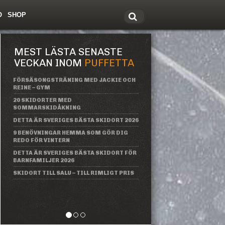
O
SHOP
tt om Freeride.se
MEST LÄSTA SENASTE
VECKAN INOM
PUFFETTA
FÖRSÄSONGSTRÄNING MED JACKIE OCH
REINE – GYM
20 SKIDORTER MED
SOMMARSKIDÅKNING
DETTA ÄR SVERIGES BÄSTA SKIDORT 2026
9 BENÖVNINGAR HEMMA SOM GÖR DIG
REDO FÖR VINTERN
DETTA ÄR SVERIGES BÄSTA SKIDORT FÖR
BARNFAMILJER 2026
SKIDORT TILL SALU – TILL RIMLIGT PRIS