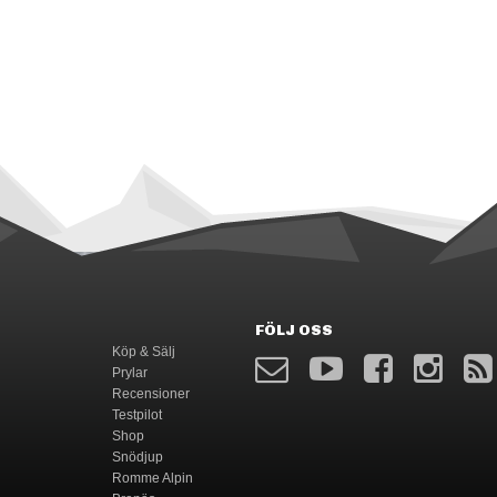
FÖLJ OSS
Köp & Sälj
Prylar
Recensioner
Testpilot
Shop
Snödjup
Romme Alpin