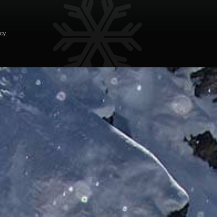
icy
.