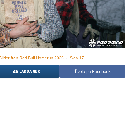
ilder från Red Bull Homerun 2026
›
Sida 17
Dela på Facebook
LADDA NER