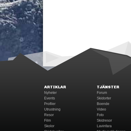
ARTIKLAR
TJÄNSTER
Nyheter
Forum
Events
Skidorter
Profiler
Boende
Utrustning
Video
Resor
Foto
Film
Skidresor
Skolor
Lavinfara