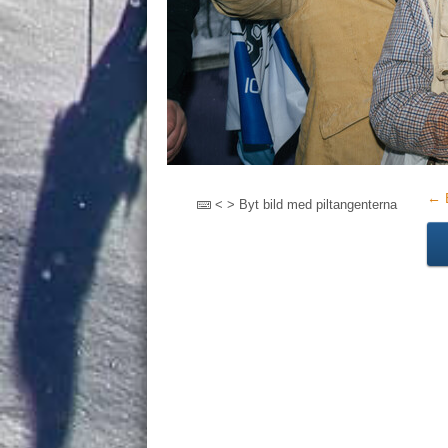
← B
< > Byt bild med piltangenterna