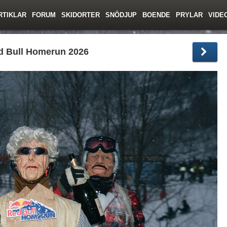
RTIKLAR
FORUM
SKIDORTER
SNÖDJUP
BOENDE
PRYLAR
VIDE
ing
Regler/Hjälp
Toppturer
Resor
Film
Liftkortspriser
Skolor
Lavinsäkerhet
Tricktips
Krönika
Ny
d Bull Homerun 2026