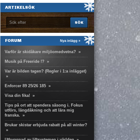
ARTIKELSÖK
FORUM
Nya inlägg »
Varför är skidåkare miljöomedvetna?
»
Musik på Freeride !?
»
Var är bilden tagen? (Regler i 1:a inlägget)
»
Enforcer 89 25/26 185
»
Visa din fika!
»
Tips på ort att spendera säsong i. Fokus
utförs, längdåkning och att lära mig
franska.
»
Brukar skistar erbjuda rabatt på all winter?
»
Utbyggnad av liftsystemen i världen
»