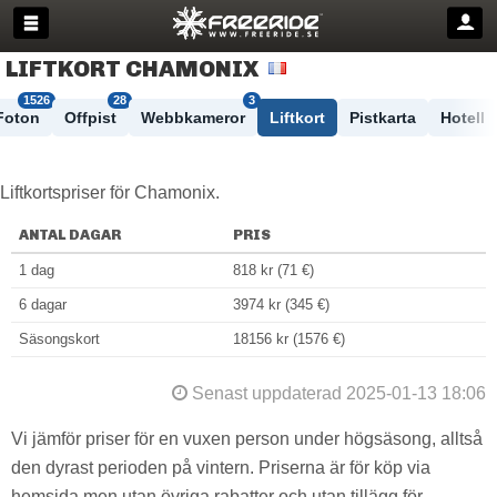
LIFTKORT CHAMONIX
1526
28
3
Foton
Offpist
Webbkameror
Liftkort
Pistkarta
Hotell
Liftkortspriser för Chamonix.
ANTAL DAGAR
PRIS
1 dag
818 kr (71 €)
6 dagar
3974 kr (345 €)
Säsongskort
18156 kr (1576 €)
Senast uppdaterad 2025-01-13 18:06
Vi jämför priser för en vuxen person under högsäsong, alltså
den dyrast perioden på vintern. Priserna är för köp via
hemsida men utan övriga rabatter och utan tillägg för