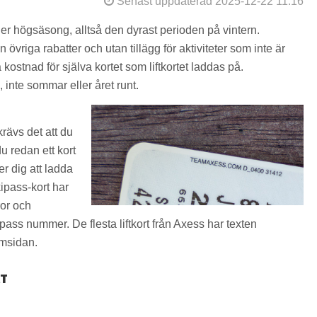
Senast uppdaterad 2025-12-22 11:16
der högsäsong, alltså den dyrast perioden på vintern.
övriga rabatter och utan tillägg för aktiviteter som inte är
kostnad för själva kortet som liftkortet laddas på.
 inte sommar eller året runt.
 krävs det att du
u redan ett kort
er dig att ladda
kipass-kort har
or och
ass nummer. De flesta liftkort från Axess har texten
msidan.
RT