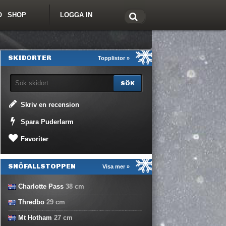
O
SHOP
LOGGA IN
tt om Freeride.se
SKIDORTER
Topplistor »
Skriv en recension
Spara Puderlarm
Favoriter
SNÖFALLSTOPPEN
Visa mer »
Charlotte Pass
38
cm
Thredbo
29
cm
Mt Hotham
27
cm