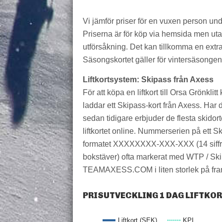
Vi jämför priser för en vuxen person un
Priserna är för köp via hemsida men utan 
utförsåkning. Det kan tillkomma en extra 
Säsongskortet gäller för vintersäsongen,
Liftkortsystem: Skipass från Axess
För att köpa en liftkort till Orsa Grönklitt
laddar ett Skipass-kort från Axess. Har d
sedan tidigare erbjuder de flesta skidort
liftkortet online. Nummerserien på ett S
formatet XXXXXXXX-XXX-XXX (14 siffr
bokstäver) ofta markerat med WTP / Skip
TEAMAXESS.COM i liten storlek på fra
PRISUTVECKLING 1 DAG LIFTKO
Liftkort (SEK)
KPI