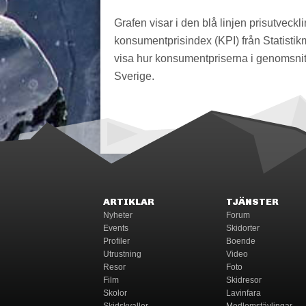
Grafen visar i den blå linjen prisutveckli
konsumentprisindex (KPI) från Statistik
visa hur konsumentpriserna i genomsnitt
Sverige.
ARTIKLAR
TJÄNSTER
Nyheter
Forum
Events
Skidorter
Profiler
Boende
Utrustning
Video
Resor
Foto
Film
Skidresor
Skolor
Lavinfara