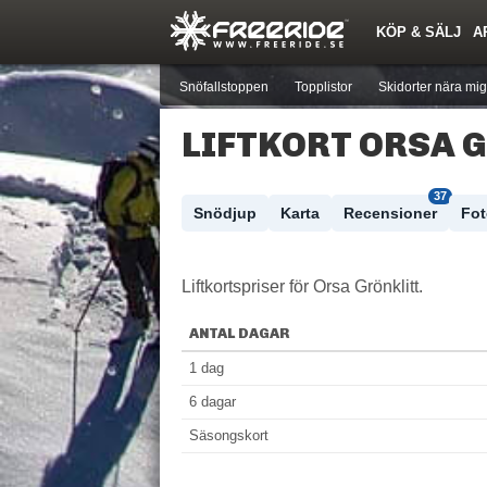
KÖP & SÄLJ
A
Nyheter
Nya inlägg
Skidor
Årets Krasch
Pjäxor
Quiz
Forumlista
Events
Sök
Profiler
Medlemmar
Utrustn
Snöfallstoppen
Topplistor
Skidorter nära mig
LIFTKORT ORSA 
37
Skidort
Väder
Snödjup
Karta
Recensioner
Fo
Liftkortspriser för Orsa Grönklitt.
ANTAL DAGAR
1 dag
6 dagar
Säsongskort