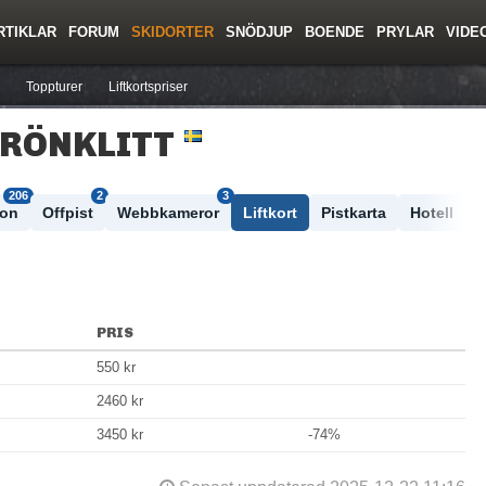
RTIKLAR
FORUM
SKIDORTER
SNÖDJUP
BOENDE
PRYLAR
VIDE
ing
Regler/Hjälp
Resor
Film
Skolor
Lavinsäkerhet
Tricktips
Krönika
Ny
Toppturer
Liftkortspriser
GRÖNKLITT
206
2
3
ton
Offpist
Webbkameror
Liftkort
Pistkarta
Hotell
PRIS
550 kr
2460 kr
3450 kr
-74%