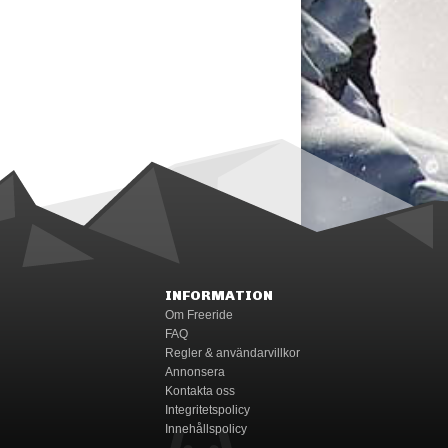
INFORMATION
Om Freeride
FAQ
Regler & användarvillkor
Annonsera
Kontakta oss
Integritetspolicy
Innehållspolicy