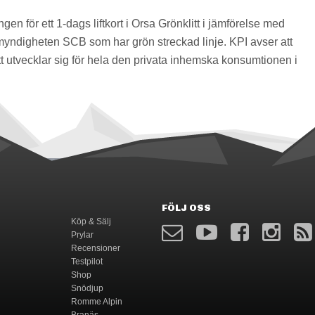
ngen för ett 1-dags liftkort i Orsa Grönklitt i jämförelse med
myndigheten SCB som har grön streckad linje. KPI avser att
 utvecklar sig för hela den privata inhemska konsumtionen i
FÖLJ OSS
Köp & Sälj
Prylar
Recensioner
Testpilot
Shop
Snödjup
Romme Alpin