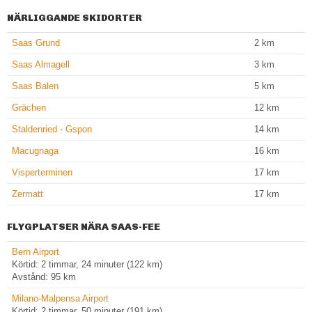
NÄRLIGGANDE SKIDORTER
Saas Grund
2
km
Saas Almagell
3
km
Saas Balen
5
km
Grächen
12
km
Staldenried - Gspon
14
km
Macugnaga
16
km
Visperterminen
17
km
Zermatt
17
km
FLYGPLATSER NÄRA SAAS-FEE
Bern Airport
Körtid: 2 timmar, 24 minuter (122 km)
Avstånd: 95 km
Milano-Malpensa Airport
Körtid: 2 timmar, 50 minuter (191 km)