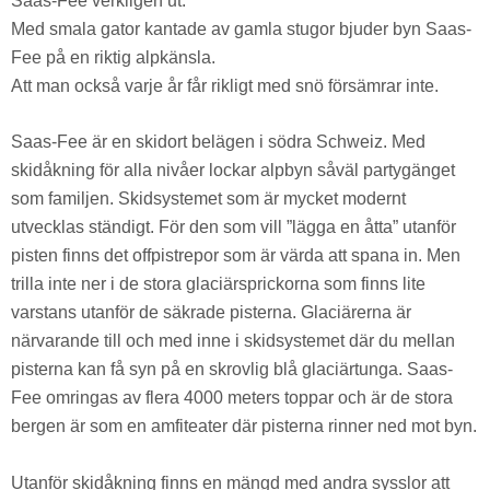
Saas-Fee verkligen ut.
Med smala gator kantade av gamla stugor bjuder byn Saas-
Fee på en riktig alpkänsla.
Att man också varje år får rikligt med snö försämrar inte.
Saas-Fee är en skidort belägen i södra Schweiz. Med
skidåkning för alla nivåer lockar alpbyn såväl partygänget
som familjen. Skidsystemet som är mycket modernt
utvecklas ständigt. För den som vill ”lägga en åtta” utanför
pisten finns det offpistrepor som är värda att spana in. Men
trilla inte ner i de stora glaciärsprickorna som finns lite
varstans utanför de säkrade pisterna. Glaciärerna är
närvarande till och med inne i skidsystemet där du mellan
pisterna kan få syn på en skrovlig blå glaciärtunga. Saas-
Fee omringas av flera 4000 meters toppar och är de stora
bergen är som en amfiteater där pisterna rinner ned mot byn.
Utanför skidåkning finns en mängd med andra sysslor att