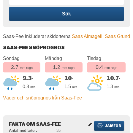
Sök
Saas-Fee inkluderar skidorterna
Saas Almagell
,
Saas Grund
SAAS-FEE SNÖPROGNOS
Söndag
Måndag
Tisdag
2.7
1.2
0.4
mm regn
mm regn
mm regn
9.3
10
10.7
°
°
°
0.8
1.5
1.3
m/s
m/s
m/s
Väder och snöprognos från Saas-Fee
FAKTA OM SAAS-FEE
JÄMFÖR
Antal nedfarter:
35