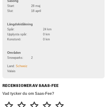
Säsong
Start:
28 maj
Slut:
18 april
Längdskidåkning
Spår:
24
km
Upplysta spår:
0
km
Konstsnö:
0
km
Områden
Snowparks:
2
Land:
Schweiz
Valais
RECENSIONER AV SAAS-FEE
Vad tycker du om Saas-Fee?