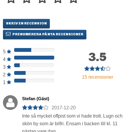
SKRIV EN RECENSION
PRENUMERERA PÅ NYA RECENSIONER
5
3.5
4
3
2
15
recensioner
1
Stefan (Gäst)
2017-12-20
Inte så mycket offpist som vi hade trott. Lugn och
skön by som är bilfri. Ensam i backen till kl. 11
nästan vare dag.