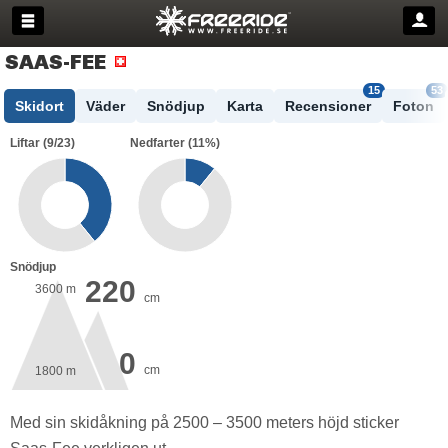
SAAS-FEE
15
53
Skidort
Väder
Snödjup
Karta
Recensioner
Foton
Liftar (9/23)
Nedfarter (11%)
Snödjup
220
3600
m
cm
0
cm
1800
m
Med sin skidåkning på 2500 – 3500 meters höjd sticker