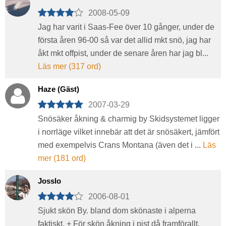
2008-05-09
Jag har varit i Saas-Fee över 10 gånger, under de
första åren 96-00 så var det allid mkt snö, jag har
åkt mkt offpist, under de senare åren har jag bl...
Läs mer (317 ord)
Haze (Gäst)
2007-03-29
Snösäker åkning & charmig by Skidsystemet ligger
i norrläge vilket innebär att det är snösäkert, jämfört
med exempelvis Crans Montana (även det i ...
Läs
mer (181 ord)
Josslo
2006-08-01
Sjukt skön By. bland dom skönaste i alperna
faktiskt. + För skön åkning i pist då framförallt.