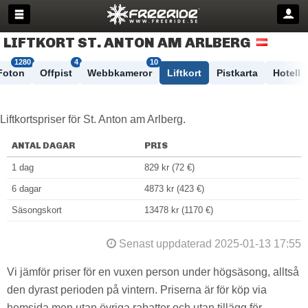
LIFTKORT ST. ANTON AM ARLBERG
1280
4
10
Foton
Offpist
Webbkameror
Liftkort
Pistkarta
Hotell
Liftkortspriser för St. Anton am Arlberg.
ANTAL DAGAR
PRIS
1 dag
829 kr (72 €)
6 dagar
4873 kr (423 €)
Säsongskort
13478 kr (1170 €)
Senast uppdaterad 2025-01-13 17:55
Vi jämför priser för en vuxen person under högsäsong, alltså
den dyrast perioden på vintern. Priserna är för köp via
hemsida men utan övriga rabatter och utan tillägg för