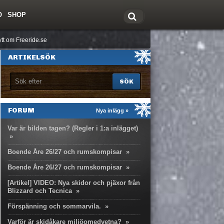
O
SHOP
tt om Freeride.se
ARTIKELSÖK
FORUM
Nya inlägg »
Var är bilden tagen? (Regler i 1:a inlägget)
»
Boende Åre 26/27 och rumskompisar
»
Boende Åre 26/27 och rumskompisar
»
[Artikel] VIDEO: Nya skidor och pjäxor från
Blizzard och Tecnica
»
Förspänning och sommarvila.
»
Varför är skidåkare miljöomedvetna?
»