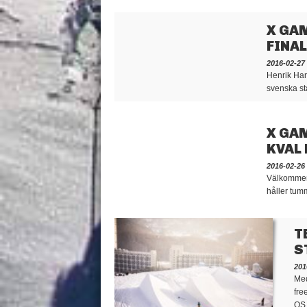
X GAM
FINAL
2016-02-27
Henrik Har
svenska sta
X GAM
KVAL 
2016-02-26
Välkommen 
håller tum
T
S
201
Med
fre
OS