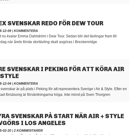
EX SVENSKAR REDO FÖR DEW TOUR
5-12-09
|
KOMMENTERA
t nu kvalar Emma Dahlström i Dew Tour. Sedan blir det tävlingar fram till
dag när årets första stortävling skall avgöras i Breckenridge.
RE SVENSKAR I PEKING FÖR ATT KÖRA AIR
 STYLE
5-12-04
|
KOMMENTERA
 svenskar är på plats i Peking för att representera Sverige i Air & Style. Efter en
kad försäsong är förväntningarna höga. Inte minst på Sven Thorgren
YRA SVENSKAR PÅ START NÄR AIR + STYLE
VGÖRS I LOS ANGELES
5-02-20
|
2 KOMMENTARER