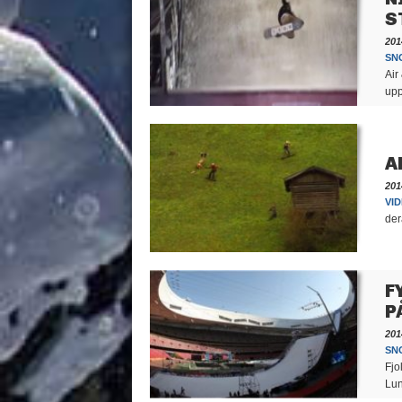
S
201
SN
Air
upp
A
201
VID
der
F
P
201
SN
Fjo
Lun