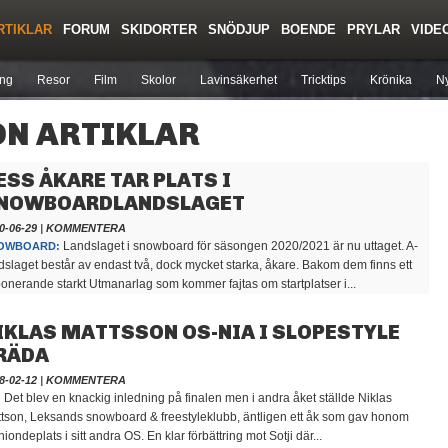
RTIKLAR
FORUM
SKIDORTER
SNÖDJUP
BOENDE
PRYLAR
VIDE
Regler/Hjälp
Toppturer
Liftkortspriser
ing
Resor
Film
Skolor
Lavinsäkerhet
Tricktips
Krönika
Ny
N ARTIKLAR
ESS ÅKARE TAR PLATS I
NOWBOARDLANDSLAGET
0-06-29
|
KOMMENTERA
Landslaget i snowboard för säsongen 2020/2021 är nu uttaget. A-
OWBOARD:
dslaget består av endast två, dock mycket starka, åkare. Bakom dem finns ett
onerande starkt Utmanarlag som kommer fajtas om startplatser i...
IKLAS MATTSSON OS-NIA I SLOPESTYLE
RÄDA
8-02-12
|
KOMMENTERA
Det blev en knackig inledning på finalen men i andra åket ställde Niklas
:
tson, Leksands snowboard & freestyleklubb, äntligen ett åk som gav honom
niondeplats i sitt andra OS. En klar förbättring mot Sotji där...