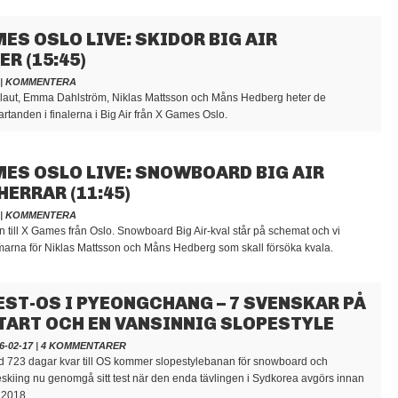
ES OSLO LIVE: SKIDOR BIG AIR
ER (15:45)
|
KOMMENTERA
laut, Emma Dahlström, Niklas Mattsson och Måns Hedberg heter de
rtanden i finalerna i Big Air från X Games Oslo.
ES OSLO LIVE: SNOWBOARD BIG AIR
HERRAR (11:45)
|
KOMMENTERA
till X Games från Oslo. Snowboard Big Air-kval står på schemat och vi
marna för Niklas Mattsson och Måns Hedberg som skall försöka kvala.
EST-OS I PYEONGCHANG – 7 SVENSKAR PÅ
TART OCH EN VANSINNIG SLOPESTYLE
6-02-17
|
4 KOMMENTARER
 723 dagar kvar till OS kommer slopestylebanan för snowboard och
eskiing nu genomgå sitt test när den enda tävlingen i Sydkorea avgörs innan
 2018.