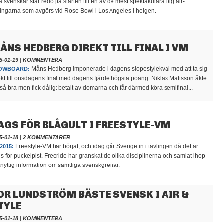
a svenskar står redo på starten till en av de mest spektakulära big air-
lingarna som avgörs vid Rose Bowl i Los Angeles i helgen.
ÅNS HEDBERG DIREKT TILL FINAL I VM
5-01-19
|
KOMMENTERA
Måns Hedberg imponerade i dagens slopestylekval med att ta sig
OWBOARD:
ekt till onsdagens final med dagens fjärde högsta poäng. Niklas Mattsson åkte
så bra men fick dåligt betalt av domarna och får därmed köra semifinal...
AGS FÖR BLÅGULT I FREESTYLE-VM
5-01-18
|
2 KOMMENTARER
Freestyle-VM har börjat, och idag går Sverige in i tävlingen då det är
2015:
s för puckelpist. Freeride har granskat de olika disciplinerna och samlat ihop
nyttig information om samtliga svenskgrenar.
OR LUNDSTRÖM BÄSTE SVENSK I AIR &
TYLE
5-01-18
|
KOMMENTERA