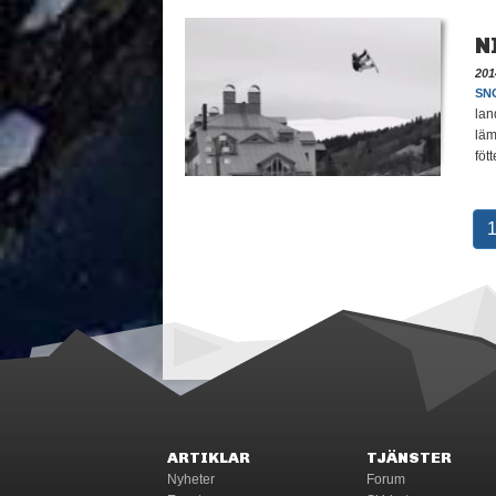
N
201
SN
lan
läm
föt
ARTIKLAR
TJÄNSTER
Nyheter
Forum