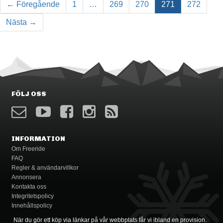
← Föregående
1
…
269
270
271
272
Nästa →
FÖLJ OSS
INFORMATION
Om Freeride
FAQ
Regler & användarvillkor
Annonsera
Kontakta oss
Integritetspolicy
Innehållspolicy
När du gör ett köp via länkar på vår webbplats får vi ibland en provision.