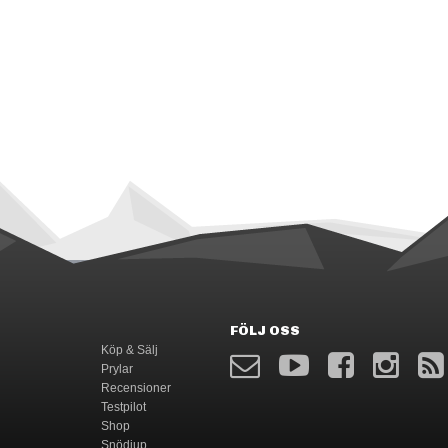
FÖLJ OSS
Köp & Sälj
Prylar
Recensioner
Testpilot
Shop
Snödjup