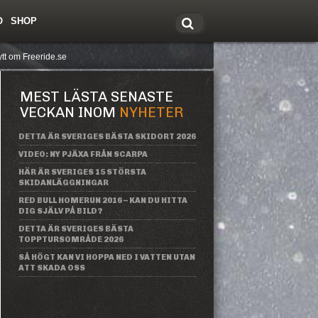
O
SHOP
tt om Freeride.se
MEST LÄSTA SENASTE
VECKAN INOM
NYHETER
DETTA ÄR SVERIGES BÄSTA SKIDORT 2026
VIDEO: NY PJÄXA FRÅN SCARPA
HÄR ÄR SVERIGES 15 STÖRSTA
SKIDANLÄGGNINGAR
RED BULL HOMERUN 2016 – KAN DU HITTA
DIG SJÄLV PÅ BILD?
DETTA ÄR SVERIGES BÄSTA
TOPPTURSOMRÅDE 2026
SÅ HÖGT KAN VI HOPPA NED I VATTEN UTAN
ATT SKADA OSS