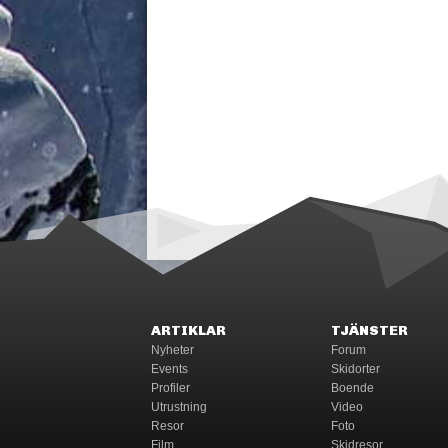
ARTIKLAR
TJÄNSTER
Nyheter
Forum
Events
Skidorter
Profiler
Boende
Utrustning
Video
Resor
Foto
Film
Skidresor