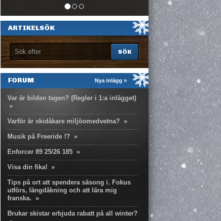
ARTIKELSÖK
FORUM
Nya inlägg »
Var är bilden tagen? (Regler i 1:a inlägget)
»
Varför är skidåkare miljöomedvetna?
»
Musik på Freeride !?
»
Enforcer 89 25/26 185
»
Visa din fika!
»
Tips på ort att spendera säsong i. Fokus
utförs, längdåkning och att lära mig
franska.
»
Brukar skistar erbjuda rabatt på all winter?