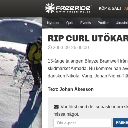
KÖP & SÄLJ
A
Nya inlägg
Snöfallstoppen
Skidor
Årets Krasch
Pjäxor
Forumlista
Topplistor
Sök
Skidorter nära mig
Medlemmar
Nyheter
Quiz
Events
Profiler
Utrustn
RIP CURL UTÖKA
2003-09-26 00:00
13-årige talangen Blayze Bramwell från
skidmärket Armada. Nu kommer han även
dansken Nikolaj Vang. Johan Niemi-Tjäd
Text: Johan Åkesson
Var först med det senaste inom sk
missa något.