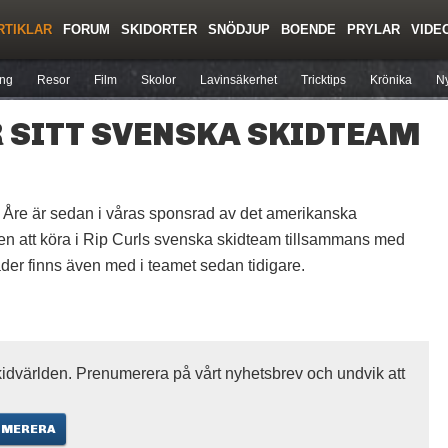
RTIKLAR
FORUM
SKIDORTER
SNÖDJUP
BOENDE
PRYLAR
VIDE
Regler/Hjälp
Toppturer
Liftkortspriser
ing
Resor
Film
Skolor
Lavinsäkerhet
Tricktips
Krönika
Ny
R SITT SVENSKA SKIDTEAM
 Åre är sedan i våras sponsrad av det amerikanska
 att köra i Rip Curls svenska skidteam tillsammans med
er finns även med i teamet sedan tidigare.
idvärlden. Prenumerera på vårt nyhetsbrev och undvik att