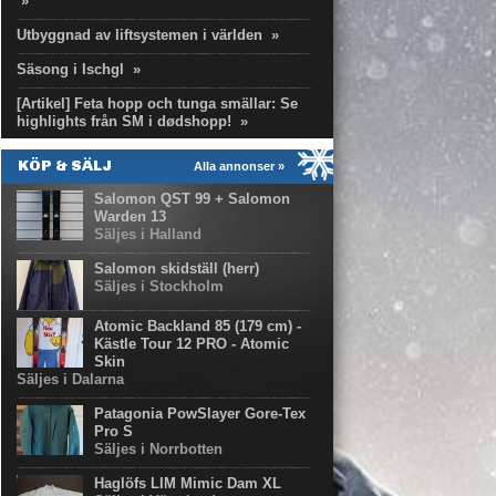
»
Utbyggnad av liftsystemen i världen
»
Säsong i Ischgl
»
[Artikel] Feta hopp och tunga smällar: Se
highlights från SM i dødshopp!
»
KÖP & SÄLJ
Alla annonser »
Salomon QST 99 + Salomon
Warden 13
Säljes i Halland
Salomon skidställ (herr)
Säljes i Stockholm
Atomic Backland 85 (179 cm) -
Kästle Tour 12 PRO - Atomic
Skin
Säljes i Dalarna
Patagonia PowSlayer Gore-Tex
Pro S
Säljes i Norrbotten
Haglöfs LIM Mimic Dam XL