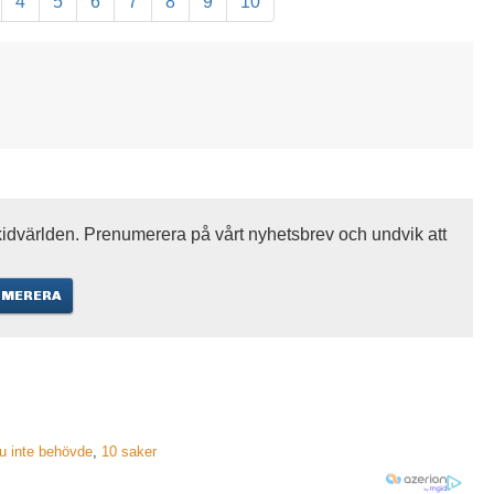
4
5
6
7
8
9
10
idvärlden. Prenumerera på vårt nyhetsbrev och undvik att
du inte behövde
,
10 saker