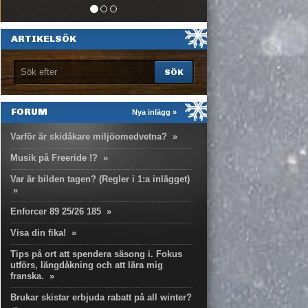
ARTIKELSÖK
FORUM
Nya inlägg »
Varför är skidåkare miljöomedvetna?
»
Musik på Freeride !?
»
Var är bilden tagen? (Regler i 1:a inlägget)
»
Enforcer 89 25/26 185
»
Visa din fika!
»
Tips på ort att spendera säsong i. Fokus
utförs, längdåkning och att lära mig
franska.
»
Brukar skistar erbjuda rabatt på all winter?