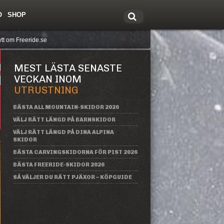
O
SHOP
tt om Freeride.se
MEST LÄSTA SENASTE
VECKAN INOM
UTRUSTNING
BÄSTA ALL MOUNTAIN-SKIDOR 2026
VÄLJ RÄTT LÄNGD PÅ BARNSKIDOR
VÄLJ RÄTT LÄNGD PÅ DINA ALPINA
SKIDOR
BÄSTA CARVINGSKIDORNA FÖR PIST 2026
BÄSTA FREERIDE-SKIDOR 2026
SÅ VÄLJER DU RÄTT PJÄXOR – KÖPGUIDE