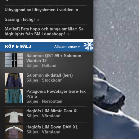
»
Utbyggnad av liftsystemen i världen
»
Säsong i Ischgl
»
[Artikel] Feta hopp och tunga smällar: Se
highlights från SM i dødshopp!
»
KÖP & SÄLJ
Alla annonser »
Salomon QST 99 + Salomon
Warden 13
Säljes i Halland
Salomon skidställ (herr)
Säljes i Stockholm
Patagonia PowSlayer Gore-Tex
Pro S
Säljes i Norrbotten
Haglöfs LIM Mimic Dam XL
Säljes i Värmland
Haglöfs LIM Down DAM XL
Säljes i Värmland