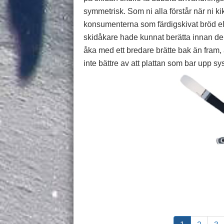
symmetrisk. Som ni alla förstår när ni k
konsumenterna som färdigskivat bröd ell
skidåkare hade kunnat berätta innan denn
åka med ett bredare brätte bak än fram,
inte bättre av att plattan som bar upp