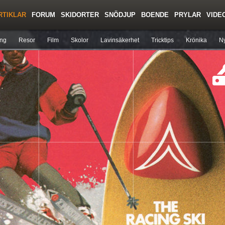
RTIKLAR
FORUM
SKIDORTER
SNÖDJUP
BOENDE
PRYLAR
VIDE
Regler/Hjälp
Toppturer
Liftkortspriser
ing
Resor
Film
Skolor
Lavinsäkerhet
Tricktips
Krönika
Ny