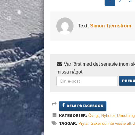
1
2
3
Text:
Simon Tjernström
Var först med det senaste inom sk
missa något.
DELA PÅ FACEBOOK
KATEGORIER:
Övrigt
,
Nyheter
,
Utrustning
TAGGAR:
Prylar
,
Saker du inte visste att 