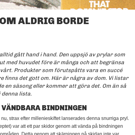
SOM ALDRIG BORDE
DYNASTARS
VIBRATIONSDÄMPARE ÄR
GIVEN PÅ DENNA LISTA
alltid gått hand i hand. Den uppsjö av prylar som
 ut med huvudet före är många och att begränsa
t svårt. Produkter som förutspåtts vara en succé
 finns det gott om. Här är några av dom. Vi listar
e en säsong eller kommer att göra det. Om än så
i denna lista.
EN VÄNDBARA BINDNINGEN
nu, strax efter millenieskiftet lanserades denna snurriga pryl.
tet) var att ett par skidor genom att vända på bindningen
områden. Detta genom att skärningen på skidan inte var