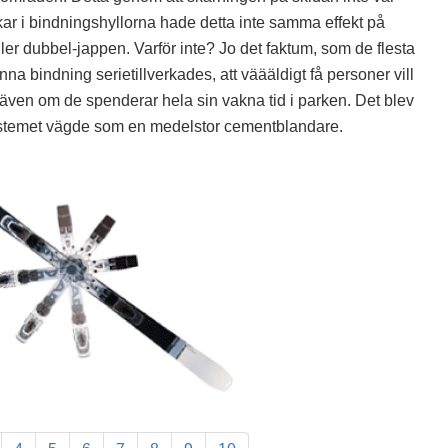
ikar i bindningshyllorna hade detta inte samma effekt på
er dubbel-jappen. Varför inte? Jo det faktum, som de flesta
a bindning serietillverkades, att väääldigt få personer vill
 även om de spenderar hela sin vakna tid i parken. Det blev
 systemet vägde som en medelstor cementblandare.