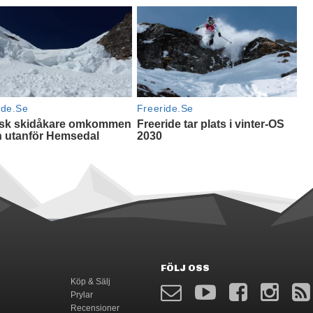
FÖLJ OSS
Köp & Sälj
Prylar
Recensioner