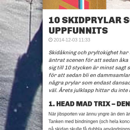
10 SKIDPRYLAR 
UPPFUNNITS
2014-12-03 11:33
Skidåkning och pryltokighet har 
äntrat scenen för att sedan åka
sig till 10 stycken är minst sag
för att sedan bli en dammsamlare
några prylar som endast dansad
väl. Årets julklapp hittar du inte 
1. HEAD MAD TRIX – D
När jibsporten var ännu yngre än den är 
Tanken med bindningen (och hela koncep
på skidan skulle få dubbla användnings