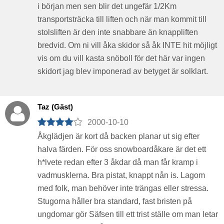
i början men sen blir det ungefär 1/2Km
transportsträcka till liften och när man kommit till
stolsliften är den inte snabbare än knappliften
bredvid. Om ni vill åka skidor så åk INTE hit möjligt
vis om du vill kasta snöboll för det här var ingen
skidort jag blev imponerad av betyget är solklart.
Taz (Gäst)
2000-10-10
Åkglädjen är kort då backen planar ut sig efter
halva färden. För oss snowboardåkare är det ett
h*lvete redan efter 3 åkdar då man får kramp i
vadmusklerna. Bra pistat, knappt nån is. Lagom
med folk, man behöver inte trängas eller stressa.
Stugorna håller bra standard, fast bristen på
ungdomar gör Säfsen till ett trist ställe om man letar