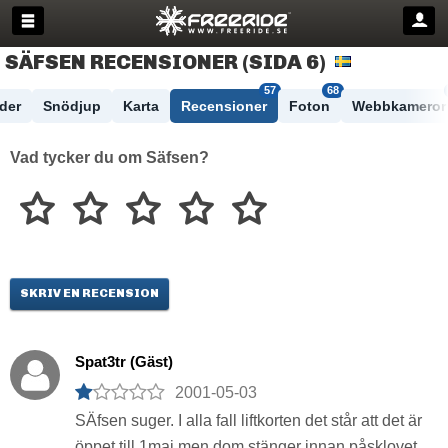
SÄFSEN RECENSIONER (SIDA 6)
57
68
der
Snödjup
Karta
Recensioner
Foton
Webbkameror
Vad tycker du om Säfsen?
SKRIV EN RECENSION
Spat3tr (Gäst)
2001-05-03
SÄfsen suger. I alla fall liftkorten det står att det är
öppet till 1maj men dom stänger innan påsklovet