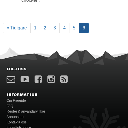
chocken.
« Tidigare
1
2
3
4
5
6
FÖLJ OSS
INFORMATION
Om Freeride
FAQ
Regler & användarvillkor
Annonsera
Kontakta oss
Integritetspolicy