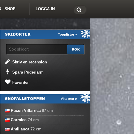
O
SHOP
LOGGA IN
tt om Freeride.se
SKIDORTER
Topplistor »
Skriv en recension
Spara Puderlarm
Favoriter
SNÖFALLSTOPPEN
Visa mer »
Pucon-Villarrica
87
cm
Corralco
74
cm
Antillanca
72
cm