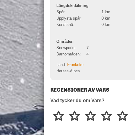
Längdskidåkning
Spår:
1
km
Upplysta spår:
0
km
Konstsnö:
0
km
Områden
Snowparks:
7
Barnområden:
4
Land:
Frankrike
Hautes-Alpes
RECENSIONER AV VARS
Vad tycker du om Vars?