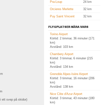
Pra-Loup
24
km
Orcieres Merlette
32
km
Puy Saint Vincent
32
km
FLYGPLATSER NÄRA VARS
Torino Airport
Körtid: 2 timmar, 36 minuter (171
km)
Avstånd: 103 km
Chambery Airport
Körtid: 3 timmar, 6 minuter (215
km)
Avstånd: 134 km
0
m
Grenoble Alpes-Isère Airport
Körtid: 3 timmar, 16 minuter (206
km)
Avstånd: 138 km
m
Nice Côte d'Azur Airport
Körtid: 3 timmar, 43 minuter (180
i ett svep på skidor)
km)