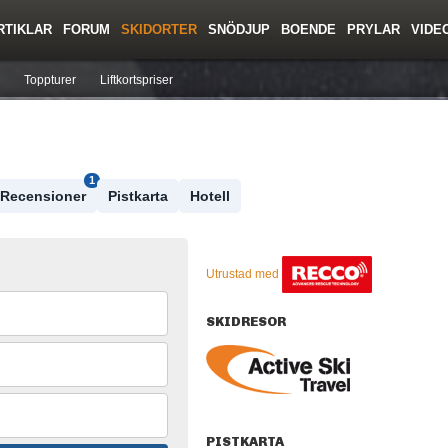
RTIKLAR
FORUM
SKIDORTER
SNÖDJUP
BOENDE
PRYLAR
VIDE
ing
Regler/Hjälp
Resor
Film
Skolor
Lavinsäkerhet
Tricktips
Krönika
Ny
Toppturer
Liftkortspriser
1
Recensioner
Pistkarta
Hotell
Utrustad med
SKIDRESOR
PISTKARTA