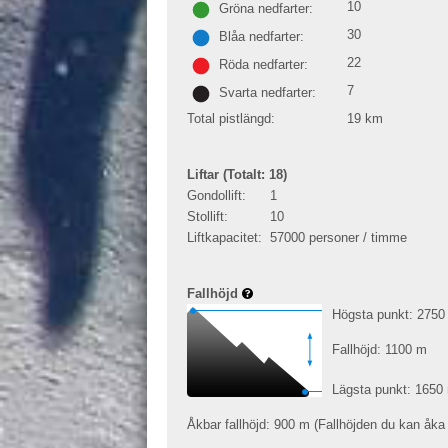
10
Gröna nedfarter:
30
Blåa nedfarter:
22
Röda nedfarter:
7
Svarta nedfarter:
Total pistlängd:
19
km
Liftar (Totalt: 18)
Gondollift:
1
Stollift:
10
Liftkapacitet:
57000 personer / timme
Fallhöjd
Högsta punkt: 275
Fallhöjd: 1100
m
Lägsta punkt: 1650
Åkbar fallhöjd: 900
m
(Fallhöjden du kan åka 