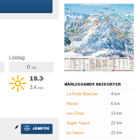
Lördag
0
cm
19.3
°
NÄRLIGGANDE SKIDORTER
3.4
m/s
La Forêt Blanche
4
km
Risoul
6
km
Les Orres
13
km
Super Sauze
22
km
JÄMFÖR
Le Sauze
22
km