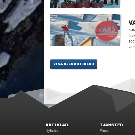
V
5 M
I ja
södr
värl
VISA ALLA ARTIKLAR
ARTIKLAR
TJÄNSTER
Nyheter
Forum