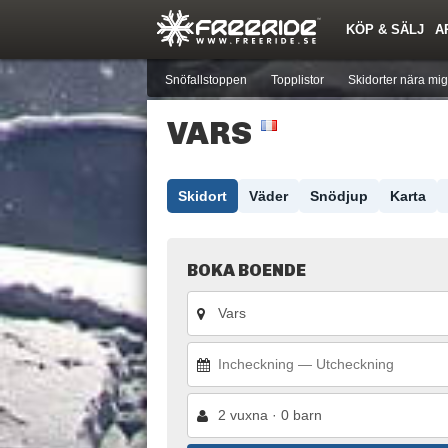
KÖP & SÄLJ
A
Nyheter
Nya inlägg
Skidor
Årets Krasch
Pjäxor
Quiz
Forumlista
Events
Sök
Profiler
Medlemmar
Utrustn
Snöfallstoppen
Topplistor
Skidorter nära mig
VARS
Skidort
Väder
Snödjup
Karta
BOKA BOENDE
2 vuxna · 0 barn