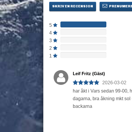
SKRIV EN RECENSION
PRENUMERE
5
4
3
2
1
Leif Fritz (Gäst)
2026-03-02
har åkt i Vars sedan 99-00, 
dagarna, bra åkning mkt sol 
backarna