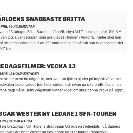
ÄRLDENS SNABBASTE BRITTA
APRIL
|
1 KOMMENTAR
r vann 23-åringen Britta Backlund från Vikarbyn ALLT inom speedski. SM, VM
 den totala världscupen, som avslutades i helgen i Andorra. I vinter slog hon
så sitt personbästa och åkte 222 km/timmen, näst år vill hon ta världsrekordet
247 km
REDAGSFILMER: VECKA 13
MARS
|
2 KOMMENTARER
en skiner mera än någonsin, och svenska fjällen bjuder på tropisk vårvärme.
eokvalen lockar videos från hela världen och nivån på icke-proffs åkare höjs
 varje dag! Måns Bertz Wågström Vinner kriget om likes denna vecka på Topp5!
SCAR WESTER NY LEDARE I SFR-TOUREN
ARS
|
KOMMENTERA
 en förstaplats i Val Thorens strax innan OS och en tredjeplats i gårdagens
ling i Vars är Oscar Wester nu totalledare av SFR-touren i slopestyle.