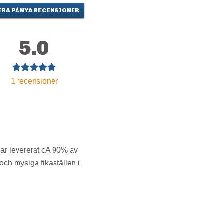
RA PÅ NYA RECENSIONER
5.0
1
recensioner
har levererat cA 90% av
och mysiga fikaställen i