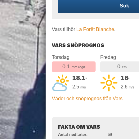
Sök
Vars tillhör
La Forêt Blanche
.
VARS SNÖPROGNOS
Torsdag
Fredag
0.1
0
mm regn
cm
18.1
18
°
°
2.5
2.6
m/s
m/s
Väder och snöprognos från Vars
FAKTA OM VARS
Antal nedfarter:
69