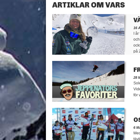
ARTIKLAR OM VARS
V
16 
I å
och
ock
på 
F
28 
Sol
Vid
för
O
6 M
Med
täv