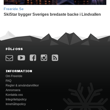
FÖLJ OSS
INFORMATION
Om Freeride
FAQ
Regler & användarvillkor
Annonsera
Kontakta oss
Integritetspolicy
Innehållspolicy