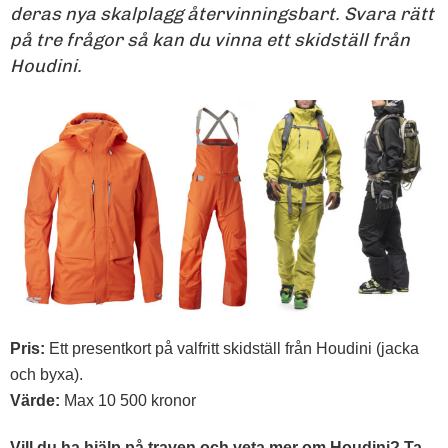
deras nya skalplagg återvinningsbart. Svara rätt
på tre frågor så kan du vinna ett skidställ från
Houdini.
Pris:
Ett presentkort på valfritt skidställ från Houdini (jacka
och byxa).
Värde:
Max 10 500 kronor
Vill du ha hjälp på traven och veta mer om Houdini? Ta