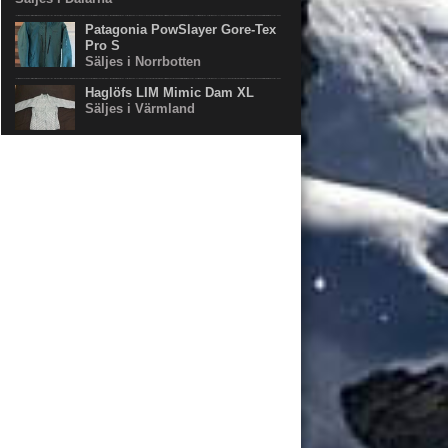
Patagonia PowSlayer Gore-Tex
Pro S
Säljes i Norrbotten
Haglöfs LIM Mimic Dam XL
Säljes i Värmland