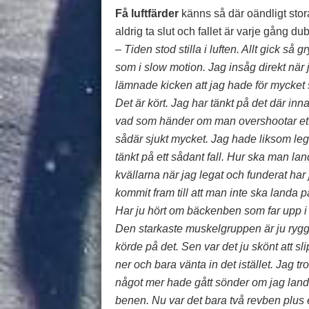
Få luftfärder
känns så där oändligt stor
aldrig ta slut och fallet är varje gång
– Tiden stod stilla i luften. Allt gick så 
som i slow motion. Jag insåg direkt när 
lämnade kicken att jag hade för mycket
Det är kört. Jag har tänkt på det där inn
vad som händer om man overshootar et
sådär sjukt mycket. Jag hade liksom leg
tänkt på ett sådant fall. Hur ska man la
kvällarna när jag legat och funderat har 
kommit fram till att man inte ska landa 
Har ju hört om bäckenben som far upp 
Den starkaste muskelgruppen är ju rygg
körde på det. Sen var det ju skönt att slip
ner och bara vänta in det istället. Jag tro
något mer hade gått sönder om jag land
benen. Nu var det bara två revben plus en