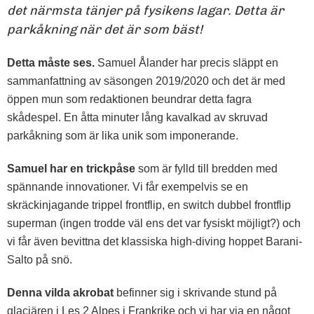
det närmsta tänjer på fysikens lagar. Detta är
parkåkning när det är som bäst!
Detta måste ses.
Samuel Ålander har precis släppt en
sammanfattning av säsongen 2019/2020 och det är med
öppen mun som redaktionen beundrar detta fagra
skådespel. En åtta minuter lång kavalkad av skruvad
parkåkning som är lika unik som imponerande.
Samuel har en trickpåse
som är fylld till bredden med
spännande innovationer. Vi får exempelvis se en
skräckinjagande trippel frontflip, en switch dubbel frontflip
superman (ingen trodde väl ens det var fysiskt möjligt?) och
vi får även bevittna det klassiska high-diving hoppet Barani-
Salto på snö.
Denna vilda akrobat
befinner sig i skrivande stund på
glaciären i Les 2 Alpes i Frankrike och vi har via en något