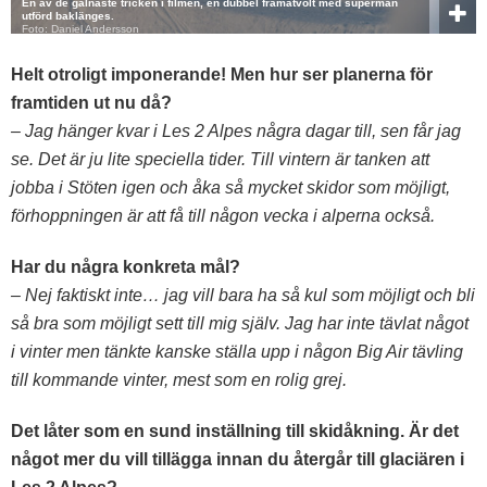
En av de galnaste tricken i filmen, en dubbel framåtvolt med superman
utförd baklänges.
Foto: Daniel Andersson
Helt otroligt imponerande! Men hur ser planerna för
framtiden ut nu då?
– Jag hänger kvar i Les 2 Alpes några dagar till, sen får jag
se. Det är ju lite speciella tider. Till vintern är tanken att
jobba i Stöten igen och åka så mycket skidor som möjligt,
förhoppningen är att få till någon vecka i alperna också.
Har du några konkreta mål?
– Nej faktiskt inte… jag vill bara ha så kul som möjligt och bli
så bra som möjligt sett till mig själv. Jag har inte tävlat något
i vinter men tänkte kanske ställa upp i någon Big Air tävling
till kommande vinter, mest som en rolig grej.
Det låter som en sund inställning till skidåkning. Är det
något mer du vill tillägga innan du återgår till glaciären i