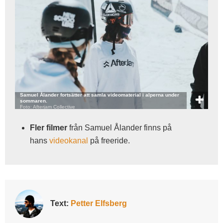
Samuel Ålander fortsätter att samla videomaterial i alperna under
sommaren.
Foto: Afterjam Collective
Fler filmer
från Samuel Ålander finns på
hans
videokanal
på freeride.
Text:
Petter Elfsberg