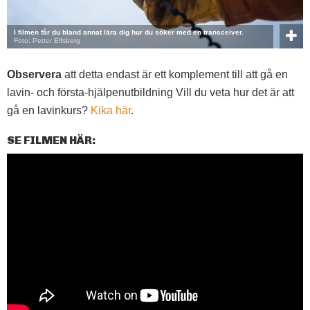
I filmen får du bland annat lära dig hur du söker med en transceiver.
Foto: Petter Elfsberg
Observera
att detta endast är ett komplement till att gå en
lavin- och första-hjälpenutbildning Vill du veta hur det är att
gå en lavinkurs?
Kika här
.
SE FILMEN HÄR: