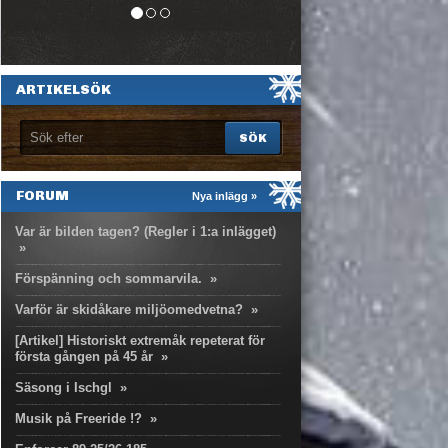
ARTIKELSÖK
FORUM
Nya inlägg »
Var är bilden tagen? (Regler i 1:a inlägget)
»
Förspänning och sommarvila.
»
Varför är skidåkare miljöomedvetna?
»
[Artikel] Historiskt extremåk repeterat för
första gången på 45 år
»
Säsong i Ischgl
»
Musik på Freeride !?
»