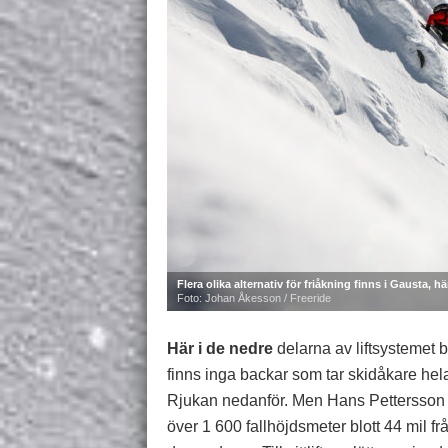
Flera olika alternativ för friåkning finns i Gausta,
Foto: Johan Åkesson / Freeride
Här i de nedre
delarna av liftsystemet b
finns inga backar som tar skidåkare hel
Rjukan nedanför. Men Hans Pettersson
över 1 600 fallhöjdsmeter blott 44 mil fr