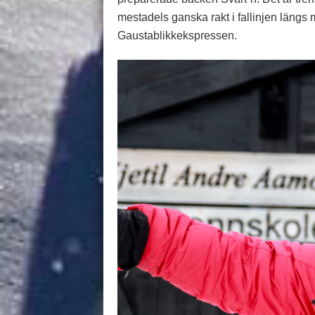
mestadels ganska rakt i fallinjen längs
Gaustablikkekspressen.