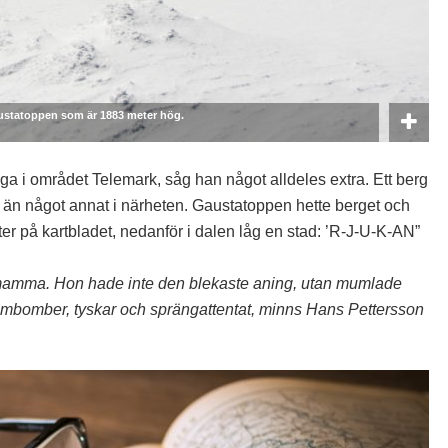
austatoppen som är 1883 meter hög.
ga i området Telemark, såg han något alldeles extra. Ett berg
 än något annat i närheten. Gaustatoppen hette berget och
r på kartbladet, nedanför i dalen låg en stad: ’R-J-U-K-AN”
n mamma. Hon hade inte den blekaste aning, utan mumlade
tombomber, tyskar och sprängattentat, minns Hans Pettersson