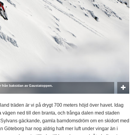
 här från baksidan av Gaustatoppen.
land träden är vi på drygt 700 meters höjd över havet. Idag
a vägen ned till den branta, och trånga dalen med staden
 Sylvans gäckande, gamla barndomsdröm om en skidort med
ån Göteborg har nog aldrig haft mer luft under vingar än i