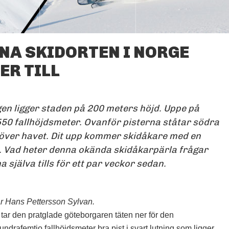
NA SKIDORTEN I NORGE
ER TILL
GAUSTATOPPEN 1883
METER ÖVER HAVET.
FOTO: JOHAN ÅKESSON /
FREERIDE
en ligger staden på 200 meters höjd. Uppe på
 550 fallhöjdsmeter. Ovanför pisterna ståtar södra
över havet. Dit upp kommer skidåkare med en
. Vad heter denna okända skidåkarpärla frågar
a själva tills för ett par veckor sedan.
tar Hans Pettersson Sylvan.
 tar den pratglade göteborgaren täten ner för den
ndrafemtio fallhöjdsmeter bra pist i svart lutning som ligger