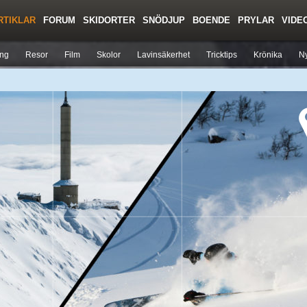
RTIKLAR
FORUM
SKIDORTER
SNÖDJUP
BOENDE
PRYLAR
VIDE
Regler/Hjälp
Toppturer
Liftkortspriser
ing
Resor
Film
Skolor
Lavinsäkerhet
Tricktips
Krönika
Ny