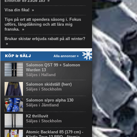
Enforcer 89 25/26 185
»
Visa din fika!
»
Tips på ort att spendera säsong i. Fokus
utförs, längdåkning och att lära mig
franska.
»
Brukar skistar erbjuda rabatt på all winter?
»
KÖP & SÄLJ
Alla annonser »
Salomon QST 99 + Salomon
Warden 13
Säljes i Halland
Salomon skidställ (herr)
Säljes i Stockholm
Salomon s/pro alpha 130
Säljes i Jämtland
K2 thrilluvit
Säljes i Stockholm
Atomic Backland 85 (179 cm) -
Kästle Tour 12 PRO - Atomic