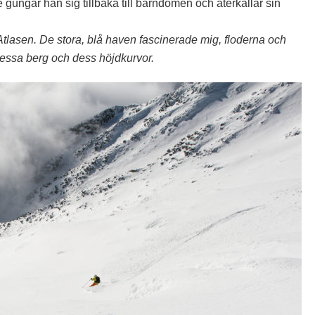
de gungar han sig tillbaka till barndomen och återkallar sin
 Atlasen. De stora, blå haven fascinerade mig, floderna och
 dessa berg och dess höjdkurvor.