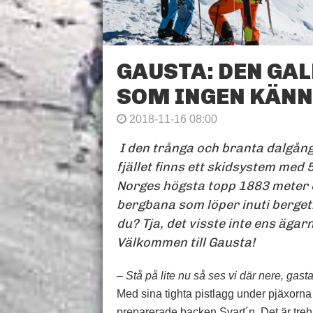
GAUSTA: DEN GAL
SOM INGEN KÄNN
2018-11-16 08:00
I den trånga och branta dalgång
fjället finns ett skidsystem med
Norges högsta topp 1883 meter 
bergbana som löper inuti berget
du? Tja, det visste inte ens ägarn
Välkommen till Gausta!
– Stå på lite nu så ses vi där nere, gas
Med sina tighta pistlagg under pjäxorna
preparerade backen Svart´n. Det är trehu