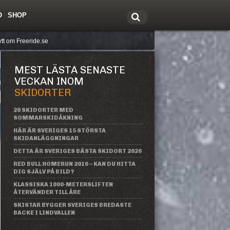
O
SHOP
tt om Freeride.se
MEST LÄSTA SENASTE
VECKAN INOM
SKIDORTER
20 SKIDORTER MED
SOMMARSKIDÅKNING
HÄR ÄR SVERIGES 15 STÖRSTA
SKIDANLÄGGNINGAR
DETTA ÄR SVERIGES BÄSTA SKIDORT 2026
RED BULL HOMERUN 2016 – KAN DU HITTA
DIG SJÄLV PÅ BILD?
KLASSISKA 1000-METERSLIFTEN
ÅTERVÄNDER TILL ÅRE
SKISTAR BYGGER SVERIGES BREDASTE
BACKE I LINDVALLEN