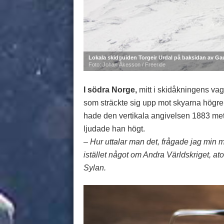
Lokala skidguiden Torgeir Urdal på baksidan av G
Foto: Johan Åkesson / Freeride
I södra Norge,
mitt i skidåkningens vag
som sträckte sig upp mot skyarna högre
hade den vertikala angivelsen 1883 mete
ljudade han högt.
– Hur uttalar man det, frågade jag mi
istället något om Andra Världskriget, a
Sylan.