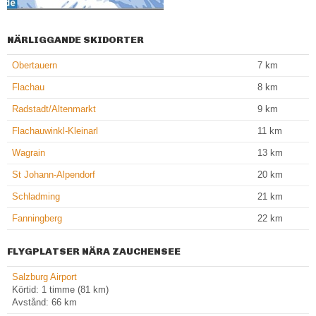
NÄRLIGGANDE SKIDORTER
Obertauern
7
km
Flachau
8
km
Radstadt/​Altenmarkt
9
km
Flachauwinkl-Kleinarl
11
km
Wagrain
13
km
St Johann-Alpendorf
20
km
Schladming
21
km
Fanningberg
22
km
FLYGPLATSER NÄRA ZAUCHENSEE
Salzburg Airport
Körtid: 1 timme (81 km)
Avstånd: 66 km