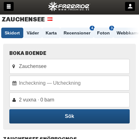
ZAUCHENSEE
4
3
Skidort
Väder
Karta
Recensioner
Foton
Webbkame
BOKA BOENDE
2 vuxna · 0 barn
Sök