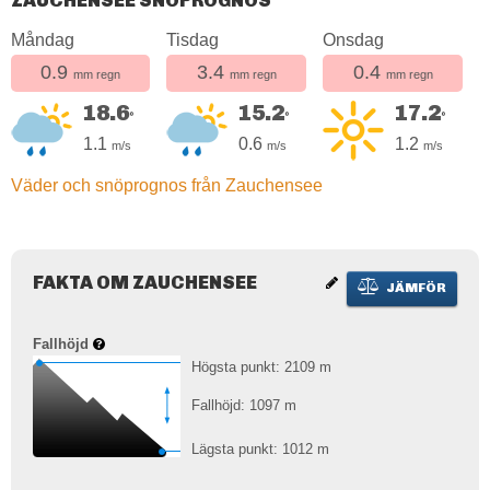
ZAUCHENSEE SNÖPROGNOS
Måndag
Tisdag
Onsdag
0.9
3.4
0.4
mm regn
mm regn
mm regn
18.6
15.2
17.2
°
°
°
1.1
0.6
1.2
m/s
m/s
m/s
Väder och snöprognos från Zauchensee
FAKTA OM ZAUCHENSEE
JÄMFÖR
Fallhöjd
Högsta punkt: 2109
m
Fallhöjd: 1097
m
Lägsta punkt: 1012
m