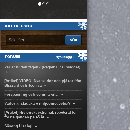
ARTIKELSÖK
FORUM
Nya inlägg »
Var är bilden tagen? (Regler i 1:a inlägget)
»
[Artikel] VIDEO: Nya skidor och pjäxor från
Blizzard och Tecnica
»
Förspänning och sommarvila.
»
Varför är skidåkare miljöomedvetna?
»
[Artikel] Historiskt extremåk repeterat för
första gången på 45 år
»
Säsong i Ischgl
»