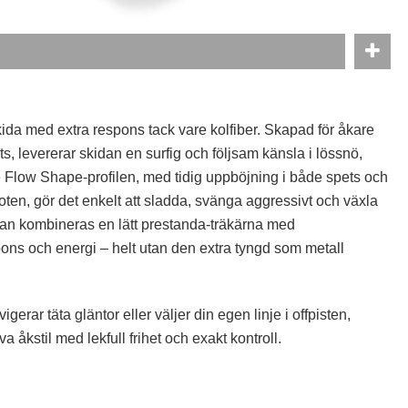
kida med extra respons tack vare kolfiber. Skapad för åkare
s, levererar skidan en surfig och följsam känsla i lössnö,
de Flow Shape-profilen, med tidig uppböjning i både spets och
oten, gör det enkelt att sladda, svänga aggressivt och växla
ärnan kombineras en lätt prestanda-träkärna med
spons och energi – helt utan den extra tyngd som metall
igerar täta gläntor eller väljer din egen linje i offpisten,
 åkstil med lekfull frihet och exakt kontroll.