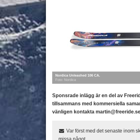
Nordica Unleashed 106 CA.
Foto: Nordica
Sponsrade inlägg är en del av Freer
tillsammans med kommersiella samarb
vänligen kontakta martin@freeride.s
Var först med det senaste inom sk
missa något.