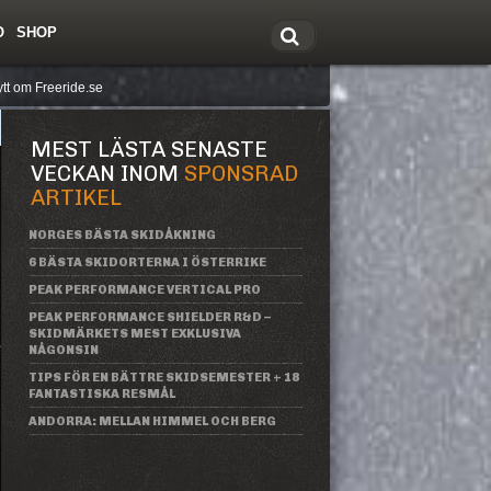
O
SHOP
tt om Freeride.se
MEST LÄSTA SENASTE
VECKAN INOM
SPONSRAD
ARTIKEL
NORGES BÄSTA SKIDÅKNING
6 BÄSTA SKIDORTERNA I ÖSTERRIKE
PEAK PERFORMANCE VERTICAL PRO
PEAK PERFORMANCE SHIELDER R&D –
SKIDMÄRKETS MEST EXKLUSIVA
NÅGONSIN
TIPS FÖR EN BÄTTRE SKIDSEMESTER + 18
FANTASTISKA RESMÅL
ANDORRA: MELLAN HIMMEL OCH BERG