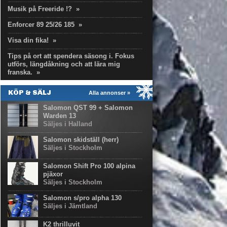
Musik på Freeride !?
»
Enforcer 89 25/26 185
»
Visa din fika!
»
Tips på ort att spendera säsong i. Fokus
utförs, längdåkning och att lära mig
franska.
»
KÖP & SÄLJ
Alla annonser »
Salomon QST 99 + Salomon
Warden 13
Säljes i Halland
Salomon skidställ (herr)
Säljes i Stockholm
Salomon Shift Pro 100 alpina
pjäxor
Säljes i Stockholm
Salomon s/pro alpha 130
Säljes i Jämtland
K2 thrilluvit