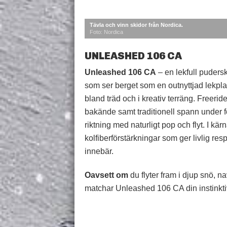
Tävla och vinn skidor från Nordica.
Foto: Nordica
UNLEASHED 106 CA
Unleashed 106 CA
– en lekfull puders
som ser berget som en outnyttjad lekplat
bland träd och i kreativ terräng. Freeri
bakände samt traditionell spann under f
riktning med naturligt pop och flyt. I k
kolfiberförstärkningar som ger livlig re
innebär.
Oavsett om
du flyter fram i djup snö, nav
matchar Unleashed 106 CA din instinktiva