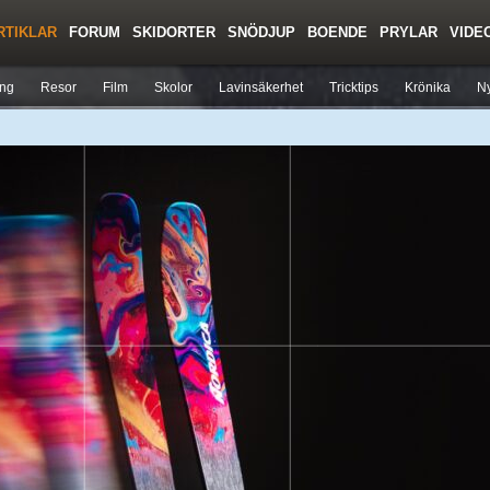
RTIKLAR
FORUM
SKIDORTER
SNÖDJUP
BOENDE
PRYLAR
VIDE
Regler/Hjälp
Toppturer
Liftkortspriser
ing
Resor
Film
Skolor
Lavinsäkerhet
Tricktips
Krönika
Ny