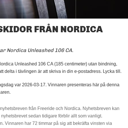
 SKIDOR FRÅN NORDICA
NORDICA UNLEASHED 106
CA.
 par Nordica Unleashed 106 CA.
FOTO: NORDICA
Nordica Unleashed 106 CA (185 centimeter) utan bindning,
t delta i tävlingen är att skriva in din e-postadress. Lycka till.
lingsdag var 2026-03-17. Vinnaren presenteras här på denna
naren.
ll nyhetsbreven från Freeride och Nordica. Nyhetsbreven kan
nyhetsbrevet sedan tidigare förblir allt som vanligt.
n. Vinnaren har 72 timmar på sig att bekräfta vinsten via